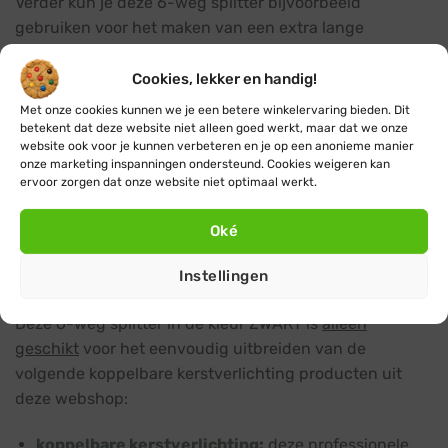
Verder kun je deze 6-weg splitter bijvoorbeeld
gebruiken voor het maken van een extra lange
gordijnverlichting, door deze te combineren
met
koppelbare lichtsnoeren
van 5 of 10 meter lengte.
Cookies, lekker en handig!
Bij deze toepassing wordt aan elke uitgang van de
Met onze cookies kunnen we je een betere winkelervaring bieden. Dit
splitter een lichtsnoer koppelt waarbij de splitter aan de
betekent dat deze website niet alleen goed werkt, maar dat we onze
website ook voor je kunnen verbeteren en je op een anonieme manier
bovenkant fungeert als ‘gordijnrail’. Deze manier van
onze marketing inspanningen ondersteund. Cookies weigeren kan
splitters gebruiken wordt vaak toegepast voor het
ervoor zorgen dat onze website niet optimaal werkt.
sfeervol verlichten van gevels van gebouwen, waarbij
horizontaal meerdere splitters aan elkaar worden
Oké
gekoppeld afhankelijk van de breedte van de
Instellingen
betreffende gevel.
Deze 6-weg splitter in de kleur ZWART is
alleen
geschikt
voor het eenvoudig uitbreiden van de
volgende koppelbare kerstverlichting producten uit
deze webshop:
koppelbare kerstverlichting
:
deze professionele