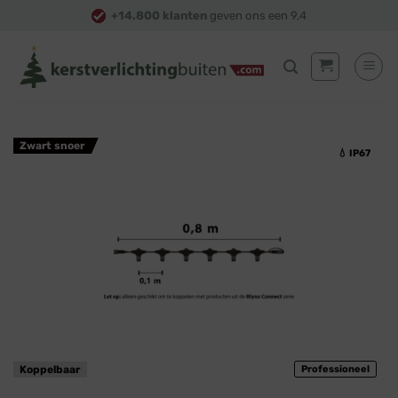
Skip
+14.800 klanten
geven ons een 9,4
to
content
Zwart snoer
💧 IP67
Koppelbaar
Professioneel