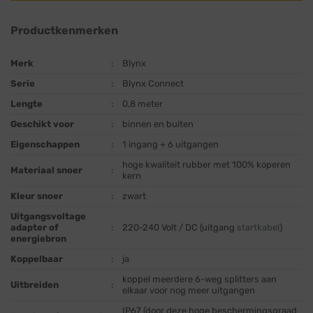
Productkenmerken
Merk
:
Blynx
Serie
:
Blynx Connect
Lengte
:
0,8 meter
Geschikt voor
:
binnen en buiten
Eigenschappen
:
1 ingang + 6 uitgangen
hoge kwaliteit rubber met 100% koperen
Materiaal snoer
:
kern
Kleur snoer
:
zwart
Uitgangsvoltage
adapter of
:
220-240 Volt / DC (uitgang
startkabel
)
energiebron
Koppelbaar
:
ja
koppel meerdere 6-weg splitters aan
Uitbreiden
:
elkaar voor nog meer uitgangen
IP67 (door deze hoge beschermingsgraad