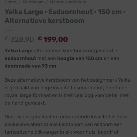
Home
/
Kerstboom
/
Houten kerstboom
Yelka Large · Esdoornhout · 150 cm ·
Alternatieve kerstboom
Oorspronkelijke
Huidige
€
328,90
€
199,00
prijs
prijs
Yelka Large
alternatieve kerstboom uitgevoerd in
was:
is:
esdoornhout
met een
hoogte van 150 cm
en een
€ 328,90.
€ 199,00.
doorsnede van 93 cm
.
Deze alternatieve kerstboom van het designmerk Yelka
is gemaakt van hoge kwaliteit esdoornhout, heeft een
royaal large formaat en is met veel oog voor detail met
de hand gemaakt.
Door zijn originaliteit én uitmuntende kwaliteit is deze
exclusieve alternatieve kerstboom van esdoorn een
fantastische blikvanger in elk woonhuis, bedrijf of