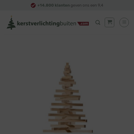
Skip
+14.800 klanten
geven ons een 9,4
to
content