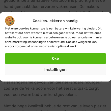
gedacht. De alternatieve kerstboom is prachtig met de
hand gemaakt door ervaren vakmensen. De makers
hebben zich geconcentreerd op ieder detail.. Dat zie je
aan de perfecte afwerking. In plaats van te kiezen voor
Cookies, lekker en handig!
kostenbesparende massaproductie in het verre oosten
Met onze cookies kunnen we je een betere winkelervaring bieden. Dit
koos Yelka voor goed opgeleide houtbewerkers in
betekent dat deze website niet alleen goed werkt, maar dat we onze
Europa. De designers en houtbewerkers zorgden dat
website ook voor je kunnen verbeteren en je op een anonieme manier
onze marketing inspanningen ondersteund. Cookies weigeren kan
ieder klein detail in orde was. Niets is door Yelka aan het
ervoor zorgen dat onze website niet optimaal werkt.
toeval overgelaten.
Oké
De moderne kunst kerstboom
De Yelka houten kerstboom is eigenlijk niet te
Instellingen
vergelijken met een gewone plastic kunstkerstboom.
Het aangename gevoel van die herkenbare houtgeur,
zodra je de Yelka boom voor het eerst uitpakt, zorgt
voor een warm bad van kerstgevoelens.
Met de hoge kwaliteit heb je de rest van je leven plezier