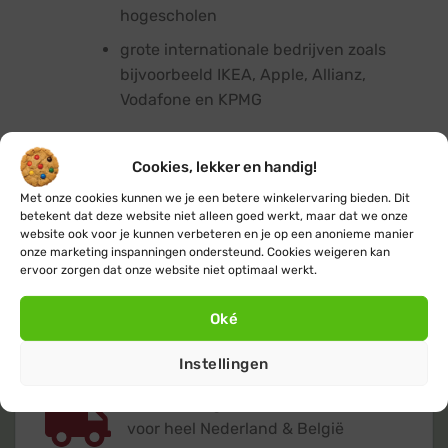
hogescholen
grote internationale bedrijven zoals
bijvoorbeeld IKEA, Apple, Allianz,
Vodafone en KPMG
Per aanvraag zullen wij beoordelen of levering op
Cookies, lekker en handig!
rekening mogelijk is. Na goedkeuring ontvang je
van ons per e-mail een eenvoudige instructie voor
Met onze cookies kunnen we je een betere winkelervaring bieden. Dit
betekent dat deze website niet alleen goed werkt, maar dat we onze
levering op rekening.
website ook voor je kunnen verbeteren en je op een anonieme manier
onze marketing inspanningen ondersteund. Cookies weigeren kan
ervoor zorgen dat onze website niet optimaal werkt.
Oké
Instellingen
Gratis
of lage (€ 3,95) verzendkosten
voor heel Nederland & België