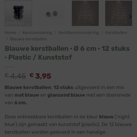
Home
/
Kerstversiering
/
Kerstboomversiering
/
Kerstballen
/
Blauwe kerstballen
Blauwe kerstballen · Ø 6 cm · 12 stuks
· Plastic / Kunststof
Oorspronkelijke
Huidige
€
4,45
€
3,95
prijs
prijs
Blauwe kerstballen
,
12 stuks
uitgevoerd in een mix
was:
is:
van
mat blauw
en
glanzend blauw
met een doorsnede
€ 4,45.
€ 3,95.
van
6 cm.
Deze onbreekbare kerstballen in de kleur
blauw
(‘night
blue’) zijn gemaakt van kunststof (plastic). De 12 blauwe
kerstballen worden geleverd in een handige