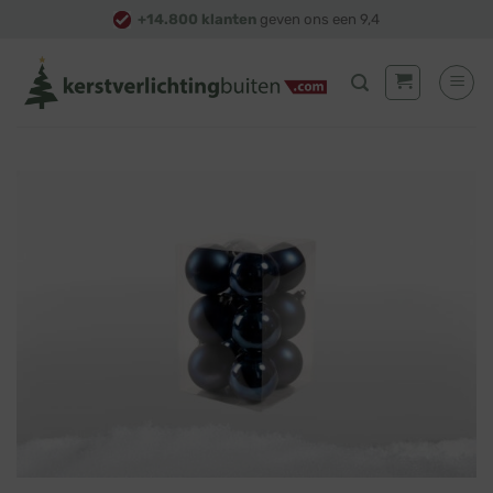
Skip
+14.800 klanten
geven ons een 9,4
to
content