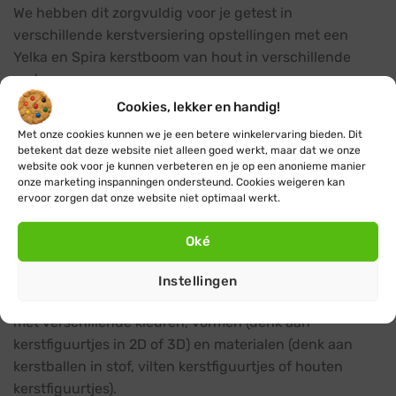
We hebben dit zorgvuldig voor je getest in
verschillende kerstversiering opstellingen met een
Yelka en Spira kerstboom van hout in verschillende
maten.
Cookies, lekker en handig!
Kerstdecoratie in verschillende maten,
Met onze cookies kunnen we je een betere winkelervaring bieden. Dit
kleuren, vormen en materialen
betekent dat deze website niet alleen goed werkt, maar dat we onze
website ook voor je kunnen verbeteren en je op een anonieme manier
Deze blauwe kerstballen zijn bij ons ook verkrijgbaar in
onze marketing inspanningen ondersteund. Cookies weigeren kan
een iets kleinere maat van 4 cm. Het combineren van
ervoor zorgen dat onze website niet optimaal werkt.
de 6 cm en 4 cm kerst ballen in je houten kerstboom
decoratie zorgt voor een stijlvol en speels effect.
Oké
Natuurlijk is het niet alleen leuk om te variëren met
Instellingen
verschillende maten kerstballen. Variëren kun je ook
met verschillende kleuren, vormen (denk aan
kerstfiguurtjes in 2D of 3D) en materialen (denk aan
kerstballen in stof, vilten kerstfiguurtjes of houten
kerstfiguurtjes).