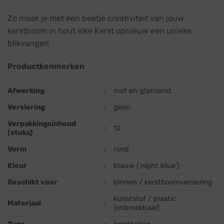
Zo maak je met een beetje creativiteit van jouw
kerstboom in hout elke Kerst opnieuw een unieke
blikvanger!
Productkenmerken
Afwerking
:
mat en glanzend
Versiering
:
geen
Verpakkingsinhoud
:
12
(stuks)
Vorm
:
rond
Kleur
:
blauw (‘night blue’)
Geschikt voor
:
binnen / kerstboomversiering
kunststof / plastic
Materiaal
:
(onbreekbaar)