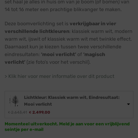
set haal je alles in huis om van je boom (of bomen) van
14 tot 16 meter een prachtige blikvanger te maken.
Deze boomverlichting set is
verkrijgbaar in vier
verschillende lichtkleuren
: klassiek warm wit, modern
warm wit, ijswit of klassiek warm wit met twinkle effect.
Daarnaast kun je kiezen tussen twee verschillende
eindresultaten:
‘mooi verlicht’
of
‘magisch
verlicht’
(zie foto’s voor het verschil).
> Klik hier voor meer informatie over dit product
Lichtkleur: Klassiek warm wit, Eindresultaat:
Mooi verlicht
Oorspronkelijke
Huidige
2.643,41
2.499,00
€
€
prijs
prijs
was:
is:
Momenteel uitverkocht. Meld je aan voor een vrijblijvend
€ 2.643,41.
€ 2.499,00.
seintje per e-mail