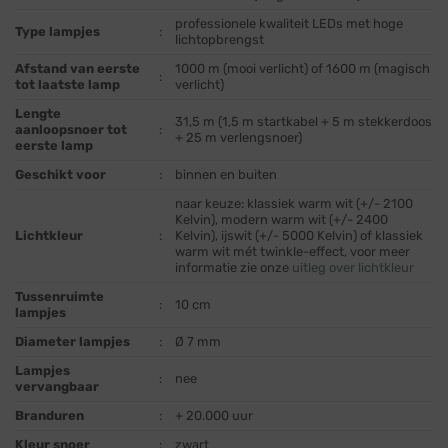
professionele kwaliteit LEDs met hoge
Type lampjes
:
lichtopbrengst
Afstand van eerste
1000 m (mooi verlicht) of 1600 m (magisch
:
tot laatste lamp
verlicht)
Lengte
31,5 m (1,5 m startkabel + 5 m stekkerdoos
aanloopsnoer tot
:
+ 25 m verlengsnoer)
eerste lamp
Geschikt voor
:
binnen en buiten
naar keuze: klassiek warm wit (+/- 2100
Kelvin), modern warm wit (+/- 2400
Lichtkleur
:
Kelvin), ijswit (+/- 5000 Kelvin) of klassiek
warm wit mét twinkle-effect, voor meer
informatie zie onze
uitleg over lichtkleur
Tussenruimte
:
10 cm
lampjes
Diameter lampjes
:
Ø 7 mm
Lampjes
:
nee
vervangbaar
Branduren
:
+ 20.000 uur
Kleur snoer
:
zwart