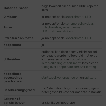
hoge kwaliteit rubber met 100% koperen
Materiaal snoer
:
kern
Dimbaar
:
ja, met optionele
snoerdimmer LED
ja, met optionele
schemerschakelaar
,
Timer
:
tijdschakelaar
,
snoerdimmer
LED
of
slimme stekker
Effecten / animatie
:
ja, met optionele
snoerdimmer LED
Koppelbaar
:
ja
optioneel kan deze boomverlichting set
eenvoudig worden uitgebreid met extra
Uitbreiden
:
lichtsnoeren uit ons
koppelbare
kerstverliching assortiment
, lees hier de
uitleg over koppelbare kerstverlichting
Koppelbare
accessoires
:
startkabel
,
verlengsnoeren
en
splitters
beschikbaar
IP67 (door deze hoge beschermingsgraad
Beschermingsgraad
:
beter geschikt voor permanente installatie)
Adapter of
aansluitsnoer
:
ja, startkabel inbegrepen