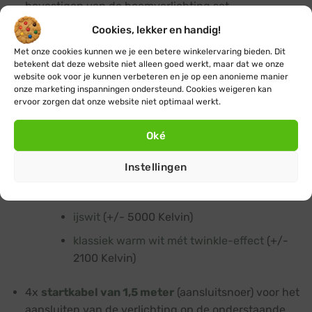
bevestigen van de boomverlichting set.
Cookies, lekker en handig!
100x of 160x
koppelbare
kerstverlichting
lichtsnoeren met 100 LEDs per
Met onze cookies kunnen we je een betere winkelervaring bieden. Dit
lichtsnoer van 10 meter
, het aantal lichtsnoeren is
betekent dat deze website niet alleen goed werkt, maar dat we onze
website ook voor je kunnen verbeteren en je op een anonieme manier
afhankelijk van of je ‘mooi verlicht’ of ‘magisch
onze marketing inspanningen ondersteund. Cookies weigeren kan
verlicht’ kiest. De lichtkleur van de lampjes is ook
ervoor zorgen dat onze website niet optimaal werkt.
naar keuze (voor meer informatie zie
uitleg over
lichtkleur
):
Oké
Instellingen
klassiek warm wit
(+/- 2100 Kelvin)
modern warm wit
(+/- 2400 Kelvin)
ijswit
(+/- 5000 Kelvin)
klassiek warm wit mét twinkle-effect
(+/-
2100 Kelvin)
4x
startkabel van 1,5 meter
(aansluitsnoer) voor het
aansluiten van de verlichting op de onderstaande