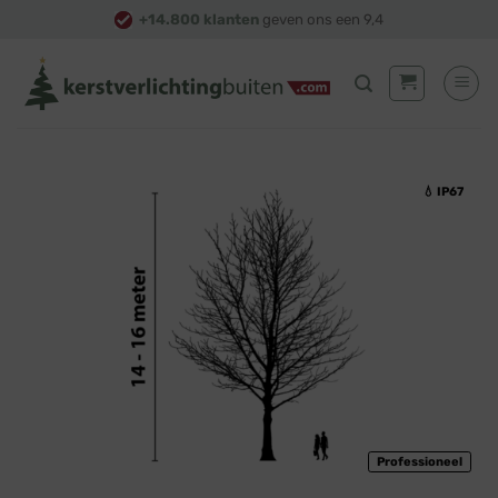
Skip
+14.800 klanten
geven ons een 9,4
to
content
💧 IP67
Professioneel