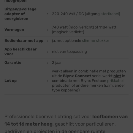
inbegrepen
Uitgangsvoltage
adapter of
:
220-240 Volt / DC (uitgang
startkabel
)
energiebron
740 Watt (mooi verlicht) of 1184 Watt
Vermogen
:
(magisch verlicht)
Bedienbaar met app
:
ja, met optionele
slimme stekker
App beschikbaar
:
niet van toepassing
voor
Garantie
:
2 jaar
werkt alleen in combinatie met producten
uit de
Blynx Connect
serie, werkt
niet
in
Let op
:
combinatie met Blynx Festoon
prikkabel
producten of andere merken (i.v.m. ander
type koppeling)
Professionele boomverlichting set voor
loofbomen van
14 tot 16 meter hoog
, geschikt voor particulieren,
bedrijven en projecten in de openbare ruimte.