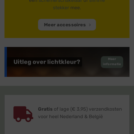
een
schemerschakelaar
of
slimme
stekker
mee.
Meer accessoires
Meer
Uitleg over lichtkleur?
informatie
Gratis
of lage (€ 3,95) verzendkosten
voor heel Nederland & België