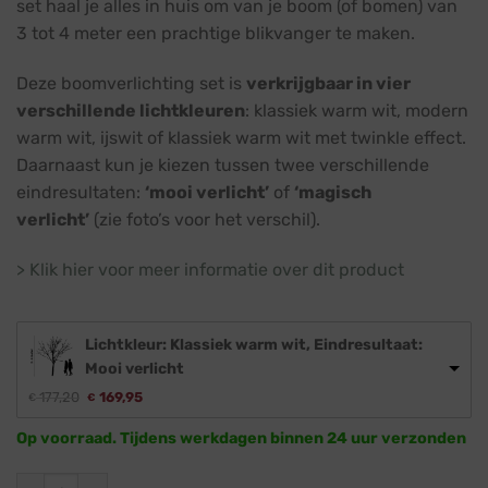
set haal je alles in huis om van je boom (of bomen) van
3 tot 4 meter een prachtige blikvanger te maken.
Deze boomverlichting set is
verkrijgbaar in vier
verschillende lichtkleuren
: klassiek warm wit, modern
warm wit, ijswit of klassiek warm wit met twinkle effect.
Daarnaast kun je kiezen tussen twee verschillende
eindresultaten:
‘mooi verlicht’
of
‘magisch
verlicht’
(zie foto’s voor het verschil).
> Klik hier voor meer informatie over dit product
Lichtkleur: Klassiek warm wit, Eindresultaat:
Mooi verlicht
Oorspronkelijke
Huidige
177,20
169,95
€
€
prijs
prijs
was:
is:
Op voorraad. Tijdens werkdagen binnen 24 uur verzonden
€ 177,20.
€ 169,95.
Boomverlichting voordeelset · Bomen van 3 tot 4 meter aant