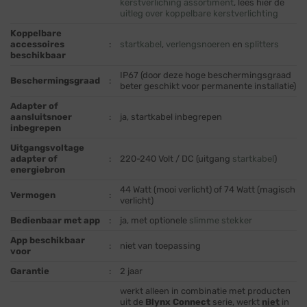
kerstverliching assortiment
, lees hier de
uitleg over koppelbare kerstverlichting
Koppelbare
accessoires
:
startkabel
,
verlengsnoeren
en
splitters
beschikbaar
IP67 (door deze hoge beschermingsgraad
Beschermingsgraad
:
beter geschikt voor permanente installatie)
Adapter of
aansluitsnoer
:
ja, startkabel inbegrepen
inbegrepen
Uitgangsvoltage
adapter of
:
220-240 Volt / DC (uitgang
startkabel
)
energiebron
44 Watt (mooi verlicht) of 74 Watt (magisch
Vermogen
:
verlicht)
Bedienbaar met app
:
ja, met optionele
slimme stekker
App beschikbaar
:
niet van toepassing
voor
Garantie
:
2 jaar
werkt alleen in combinatie met producten
uit de
Blynx Connect
serie, werkt
niet
in