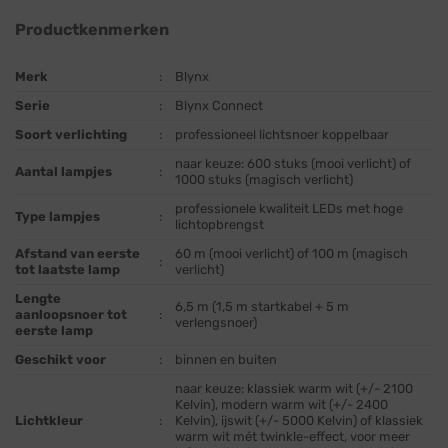
Productkenmerken
Merk
:
Blynx
Serie
:
Blynx Connect
Soort verlichting
:
professioneel lichtsnoer koppelbaar
naar keuze: 600 stuks (mooi verlicht) of
Aantal lampjes
:
1000 stuks (magisch verlicht)
professionele kwaliteit LEDs met hoge
Type lampjes
:
lichtopbrengst
Afstand van eerste
60 m (mooi verlicht) of 100 m (magisch
:
tot laatste lamp
verlicht)
Lengte
6,5 m (1,5 m startkabel + 5 m
aanloopsnoer tot
:
verlengsnoer)
eerste lamp
Geschikt voor
:
binnen en buiten
naar keuze: klassiek warm wit (+/- 2100
Kelvin), modern warm wit (+/- 2400
Lichtkleur
:
Kelvin), ijswit (+/- 5000 Kelvin) of klassiek
warm wit mét twinkle-effect, voor meer