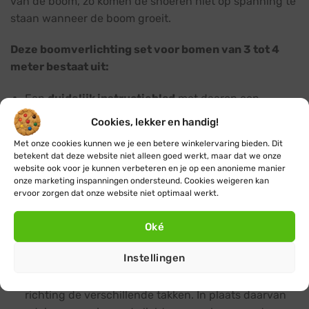
van de boom, zo komen de snoeren niet op spanning te
staan wanneer de boom groeit.
Deze boomverlichting set voor bomen van 3 tot 4
meter bestaat uit:
Een
duidelijk instructieblad
met daarop een
stappenplan
en
slimme expert-tips
voor het
Cookies, lekker en handig!
bevestigen van de boomverlichting set.
Met onze cookies kunnen we je een betere winkelervaring bieden. Dit
6x of 10x
koppelbare kerstverlichting
betekent dat deze website niet alleen goed werkt, maar dat we onze
website ook voor je kunnen verbeteren en je op een anonieme manier
lichtsnoeren met 100 LEDs per lichtsnoer van 10
onze marketing inspanningen ondersteund. Cookies weigeren kan
meter
, deze lichtsnoeren worden gaandeweg
ervoor zorgen dat onze website niet optimaal werkt.
tijdens het wikkelen rondom de stam en takken van
de boom aan elkaar doorgekoppeld waarmee er
Oké
uiteindelijk één lang lichtsnoer ontstaat. Bij dit
Instellingen
formaat boom raden we je
niet
aan om te werken
met splitter(s) voor het splitsen van de snoeren
richting de verschillende takken. In plaats daarvan