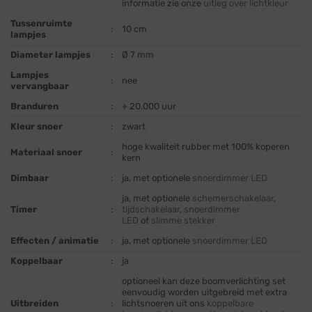
informatie zie onze
uitleg over lichtkleur
Tussenruimte
:
10 cm
lampjes
Diameter lampjes
:
Ø 7 mm
Lampjes
:
nee
vervangbaar
Branduren
:
+ 20.000 uur
Kleur snoer
:
zwart
hoge kwaliteit rubber met 100% koperen
Materiaal snoer
:
kern
Dimbaar
:
ja, met optionele
snoerdimmer LED
ja, met optionele
schemerschakelaar
,
Timer
:
tijdschakelaar
,
snoerdimmer
LED
of
slimme stekker
Effecten / animatie
:
ja, met optionele
snoerdimmer LED
Koppelbaar
:
ja
optioneel kan deze boomverlichting set
eenvoudig worden uitgebreid met extra
Uitbreiden
:
lichtsnoeren uit ons
koppelbare