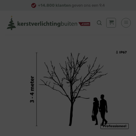
Skip
+14.800 klanten
geven ons een 9,4
to
content
💧 IP67
Professioneel