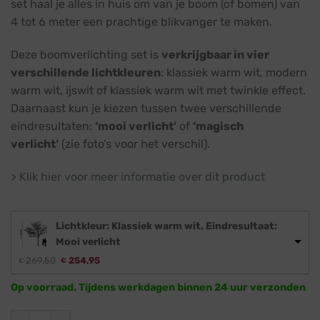
set haal je alles in huis om van je boom (of bomen) van
4 tot 6 meter een prachtige blikvanger te maken.
Deze boomverlichting set is
verkrijgbaar in vier
verschillende lichtkleuren
: klassiek warm wit, modern
warm wit, ijswit of klassiek warm wit met twinkle effect.
Daarnaast kun je kiezen tussen twee verschillende
eindresultaten:
‘mooi verlicht’
of
‘magisch
verlicht’
(zie foto’s voor het verschil).
> Klik hier voor meer informatie over dit product
Lichtkleur: Klassiek warm wit, Eindresultaat:
Mooi verlicht
Oorspronkelijke
Huidige
269,50
254,95
€
€
prijs
prijs
was:
is:
Op voorraad. Tijdens werkdagen binnen 24 uur verzonden
€ 269,50.
€ 254,95.
Boomverlichting voordeelset · Bomen van 4 tot 6 meter aant