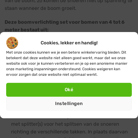
van de boom, zo komen de snoeren niet op spanning te
staan wanneer de boom groeit.
Deze boomverlichting set voor bomen van 4 tot 6
meter bestaat uit:
Cookies, lekker en handig!
Een
duidelijk instructieblad
met daarop een
stappenplan
en
slimme expert-tips
voor het
Met onze cookies kunnen we je een betere winkelervaring bieden. Dit
betekent dat deze website niet alleen goed werkt, maar dat we onze
bevestigen van de boomverlichting set.
website ook voor je kunnen verbeteren en je op een anonieme manier
onze marketing inspanningen ondersteund. Cookies weigeren kan
10x of 16x
koppelbare kerstverlichting
ervoor zorgen dat onze website niet optimaal werkt.
lichtsnoeren met 100 LEDs per lichtsnoer van 10
meter
, deze lichtsnoeren worden gaandeweg
Oké
tijdens het wikkelen rondom de stam en takken van
de boom aan elkaar doorgekoppeld waarmee er
Instellingen
uiteindelijk één lang lichtsnoer ontstaat. Bij dit
formaat boom raden we je niet aan om te werken
met splitter(s) voor het splitsen van de snoeren
richting de verschillende takken. In plaats daarvan