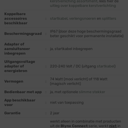
kerstverliching assortiment
, lees hier de
uitleg over koppelbare kerstverlichting
Koppelbare
accessoires
:
startkabel
,
verlengsnoeren
en
splitters
beschikbaar
IP67 (door deze hoge beschermingsgraad
Beschermingsgraad
:
beter geschikt voor permanente installatie)
Adapter of
aansluitsnoer
:
ja, startkabel inbegrepen
inbegrepen
Uitgangsvoltage
adapter of
:
220-240 Volt / DC (uitgang
startkabel
)
energiebron
74 Watt (mooi verlicht) of 118 Watt
Vermogen
:
(magisch verlicht)
Bedienbaar met app
:
ja, met optionele
slimme stekker
App beschikbaar
:
niet van toepassing
voor
Garantie
:
2 jaar
werkt alleen in combinatie met producten
uit de
Blynx Connect
serie, werkt
niet
in