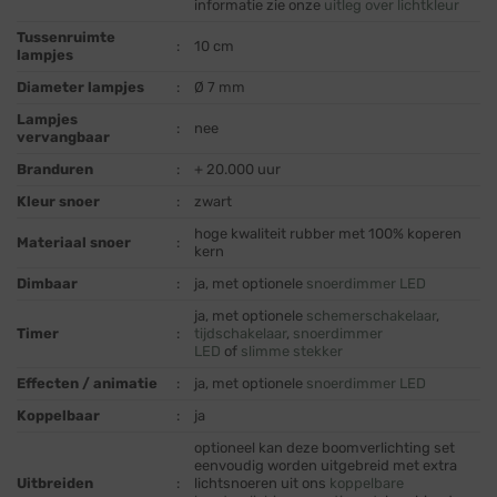
informatie zie onze
uitleg over lichtkleur
Tussenruimte
:
10 cm
lampjes
Diameter lampjes
:
Ø 7 mm
Lampjes
:
nee
vervangbaar
Branduren
:
+ 20.000 uur
Kleur snoer
:
zwart
hoge kwaliteit rubber met 100% koperen
Materiaal snoer
:
kern
Dimbaar
:
ja, met optionele
snoerdimmer LED
ja, met optionele
schemerschakelaar
,
Timer
:
tijdschakelaar
,
snoerdimmer
LED
of
slimme stekker
Effecten / animatie
:
ja, met optionele
snoerdimmer LED
Koppelbaar
:
ja
optioneel kan deze boomverlichting set
eenvoudig worden uitgebreid met extra
Uitbreiden
:
lichtsnoeren uit ons
koppelbare