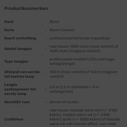
Productkenmerken
Merk
:
Blynx
Serie
:
Blynx Connect
Soort verlichting
:
professioneel lichtsnoer koppelbaar
naar keuze: 1000 stuks (mooi verlicht) of
Aantal lampjes
:
1600 stuks (magisch verlicht)
professionele kwaliteit LEDs met hoge
Type lampjes
:
lichtopbrengst
Afstand van eerste
100 m (mooi verlicht) of 160 m (magisch
:
tot laatste lamp
verlicht)
Lengte
6,5 m (1,5 m startkabel + 5 m
aanloopsnoer tot
:
verlengsnoer)
eerste lamp
Geschikt voor
:
binnen en buiten
naar keuze: klassiek warm wit (+/- 2100
Kelvin), modern warm wit (+/- 2400
Lichtkleur
:
Kelvin), ijswit (+/- 5000 Kelvin) of klassiek
warm wit mét twinkle-effect, voor meer