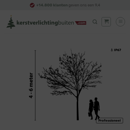
Skip
+14.800 klanten
geven ons een 9,4
to
content
💧 IP67
Professioneel