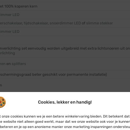
met 100% koperen kern
dimmer LED
erschakelaar
,
tijdschakelaar
,
snoerdimmer LED
of
slimme stekker
dimmer LED
mverlichting set eenvoudig worden uitgebreid met extra lichtsnoeren uit o
rlichting
ren
en
splitters
eschermingsgraad beter geschikt voor permanente installatie)
en
gang
startkabel
)
Cookies, lekker en handig!
 of 185 Watt (magisch verlicht)
 onze cookies kunnen we je een betere winkelervaring bieden. Dit betekent dat
 stekker
e website niet alleen goed werkt, maar dat we onze website ook voor je kunne
beteren en je op een anonieme manier onze marketing inspanningen ondersteu