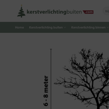
Skip
to
Zoe
naar
content
Home
Kerstverlichting buiten
Kerstverlichting binnen