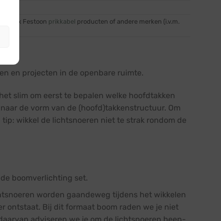
et Blynx Festoon
prikkabel
producten of andere merken (i.v.m.
jven en projecten in de openbare ruimte.
het slim om eerst te bepalen welke hoofdtakken
n naar de vorm van de (hoofd)takkenstructuur. Om
 tip: wikkel de lichtsnoeren niet te strak rondom de
de boomverlichting set.
chtsnoeren worden gaandeweg tijdens het wikkelen
 ontstaat. Bij dit formaat boom raden we je niet
ts daarvan adviseren we je om de lichtsnoeren heen-