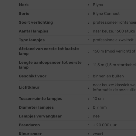
Merk
:
Blynx
Serie
:
Blynx Connect
Soort verlichting
:
professioneel lichtsnoe
Aantal lampjes
:
naar keuze: 1600 stuks 
Type lampjes
:
professionele kwalitei
Afstand van eerste tot laatste
:
160 m (mooi verlicht) o
lamp
Lengte aanloopsnoer tot eerste
:
11,5 m (1,5 m startkabe
lamp
Geschikt voor
:
binnen en buiten
naar keuze: klassiek wa
Lichtkleur
:
informatie zie onze
uitl
Tussenruimte lampjes
:
10 cm
Diameter lampjes
:
Ø 7 mm
Lampjes vervangbaar
:
nee
Branduren
:
+ 20.000 uur
Kleur snoer
:
zwart