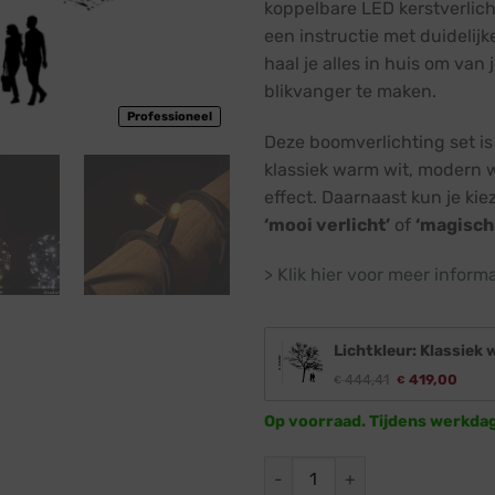
koppelbare LED kerstverlic
een instructie met duidelij
haal je alles in huis om van
blikvanger te maken.
Professioneel
Deze boomverlichting set i
klassiek warm wit, modern w
effect. Daarnaast kun je ki
‘mooi verlicht’
of
‘magisch 
> Klik hier voor meer inform
Lichtkleur: Klassiek 
Oorspronkelijk
Huidi
444,41
419,00
€
€
prijs
prijs
was:
is:
Op voorraad. Tijdens werkda
€ 444,41.
€ 419
Boomverlichting voordeelset 