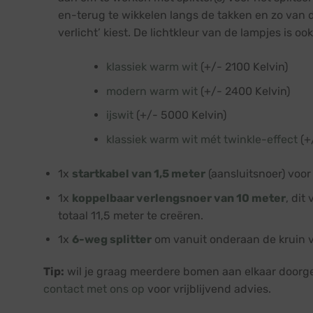
en-terug te wikkelen langs de takken en zo van de
verlicht’ kiest. De lichtkleur van de lampjes is o
klassiek warm wit
(+/- 2100 Kelvin)
modern warm wit
(+/- 2400 Kelvin)
ijswit
(+/- 5000 Kelvin)
klassiek warm wit mét twinkle-effect
(+
1x
startkabel van 1,5 meter
(aansluitsnoer) voor
1x
koppelbaar verlengsnoer van 10 meter
, dit
totaal 11,5 meter te creëren.
1x
6-weg splitter
om vanuit onderaan de kruin v
Tip:
wil je graag meerdere bomen aan elkaar doorgek
contact met ons op
voor vrijblijvend advies.