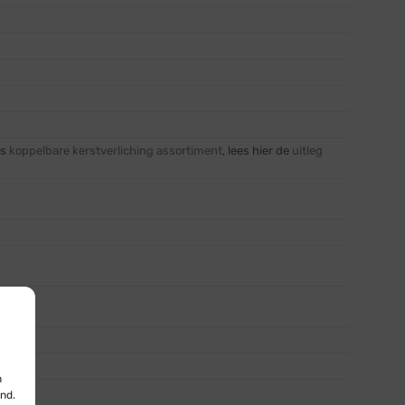
ns
koppelbare kerstverliching assortiment
, lees hier de
uitleg
n
nd.