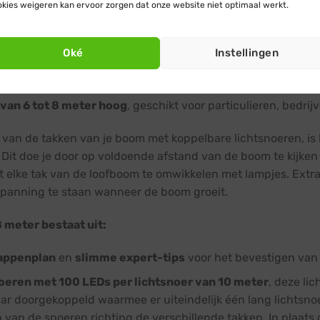
kies weigeren kan ervoor zorgen dat onze website niet optimaal werkt.
tie met producten uit de
Blynx Connect
serie, werkt
niet
in combinatie m
Oké
Instellingen
van 6 tot 8 meter hoog
, geschikt voor particulieren, bedri
van de takken van je boom met koppelbare lichtsnoeren, is 
 Dit doe je door op voldoende afstand van de boom te kijke
et elke tak van de loofboom te omwikkelen met lampjes. Extra
spanning te staan wanneer de boom groeit.
 meter bestaat uit:
appenplan
en
slimme expert-tips
voor het bevestigen van 
oeren met 100 LEDs per lichtsnoer van 10 meter
, deze li
 doorgekoppeld waarmee er uiteindelijk één lang lichtsnoer
en van de snoeren richting de verschillende takken. In plaa