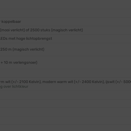
r koppelbaar
(mooi verlicht) of 2500 stuks (magisch verlicht)
t LEDs met hoge lichtopbrengst
f 250 m (magisch verlicht)
l + 10 m verlengsnoer)
rm wit (+/- 2100 Kelvin), modern warm wit (+/- 2400 Kelvin), ijswit (+/- 500
eg over lichtkleur