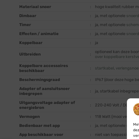
Materiaal snoer
:
hoge kwaliteit rubber 
Dimbaar
:
ja, met optionele
snoer
Timer
:
ja, met optionele
schem
Effecten / animatie
:
ja, met optionele
snoer
Koppelbaar
:
ja
optioneel kan deze boo
Uitbreiden
:
over koppelbare kerstve
Koppelbare accessoires
:
startkabel
,
verlengsnoe
beschikbaar
Beschermingsgraad
:
IP67 (door deze hoge b
Adapter of aansluitsnoer
:
ja, startkabel inbegrep
inbegrepen
Uitgangsvoltage adapter of
:
220-240 Volt / DC (uit
energiebron
Vermogen
:
118 Watt (mooi verlicht)
Met
Bedienbaar met app
:
ja, met optionele
slimme
dez
App beschikbaar voor
:
niet van toepassing
ver