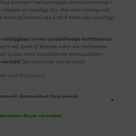
hting snoeren + het benodigde aansluitmateriaal +
ke stappen en handige tips. Met deze handige set
 je boom (of bomen) van 6 tot 8 meter een prachtige
s
verkrijgbaar in vier verschillende lichtkleuren
:
arm wit, ijswit of klassiek warm wit met twinkle
ezen tussen twee verschillende eindresultaten:
verlicht’
(zie foto’s voor het verschil).
atie over dit product
warm wit, Eindresultaat: Mooi verlicht
e
ge
gen binnen 24 uur verzonden
,00.
· Bomen van 6 tot 8 meter aantal