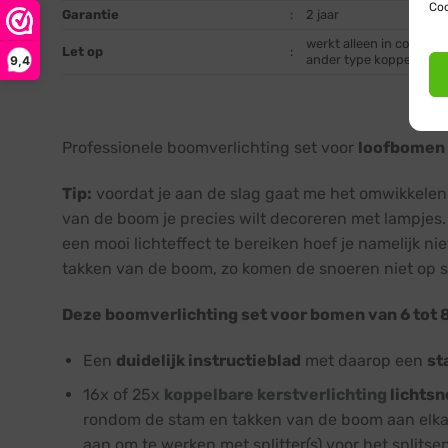
Coo
Garantie
:
2 jaar
werkt alleen in combina
Let op
:
ander type koppeling)
9,4
Professionele boomverlichting set voor
loofbomen 
Tip:
voordat je aan de slag gaat me het omwikkelen 
van de boom je precies wilt decoreren met lampjes.
een mooi lichteffect te bereiken hoef je namelijk ni
takken van de boom, zo komen de snoeren niet op 
Deze boomverlichting set voor bomen van 6 tot 8
Een
duidelijk instructieblad
met daarop een
st
16x of 25x
koppelbare kerstverlichting
lichtsn
rondom de stam en takken van de boom aan elkaar
aan om te werken met splitter(s) voor het splits