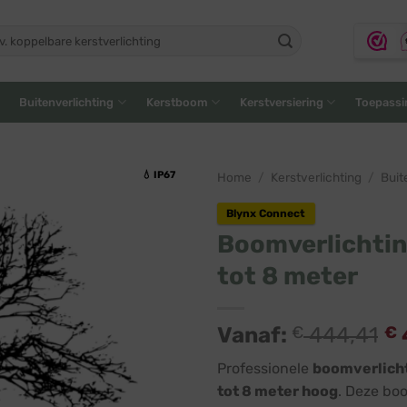
ken
:
Buitenverlichting
Kerstboom
Kerstversiering
Toepassi
💧 IP67
Home
/
Kerstverlichting
/
Buit
Blynx Connect
Boomverlichtin
tot 8 meter
Vanaf:
€
444,41
€
Professionele
boomverlicht
tot 8 meter hoog
. Deze boo