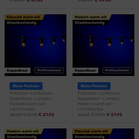
€
52,45
€
47,45
€
65,45
€
59,45
prijs
prijs
prijs
prijs
was:
is:
was:
is:
€ 52,45.
€ 47,45.
€ 65,45.
€ 59,45.
Klassiek warm wit
Modern warm wit
Stootbestendig
Stootbestendig
Koppelbaar
Professioneel
Koppelbaar
Professioneel
Blynx Festoon
Blynx Festoon
Prikkabel · Lichtsnoer ·
Prikkabel · Lichtsnoer ·
Koppelbaar · Lampen:
Koppelbaar · Lampen:
Klassiek warm wit ·
Modern warm wit ·
Lichtstaafjes
Lichtstaafjes
Vanaf:
€
29,95
€
27,95
Vanaf:
€
29,95
€
27,95
Modern warm wit
Klassiek warm wit
Stootbestendig
Stootbestendig