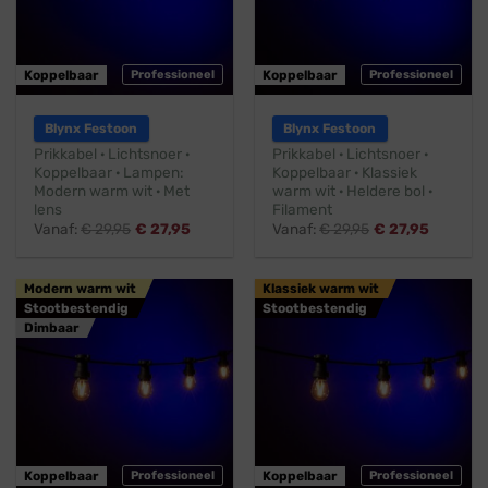
Koppelbaar
Professioneel
Koppelbaar
Professioneel
Blynx Festoon
Blynx Festoon
Prikkabel · Lichtsnoer ·
Prikkabel · Lichtsnoer ·
Koppelbaar · Lampen:
Koppelbaar · Klassiek
Modern warm wit · Met
warm wit · Heldere bol ·
lens
Filament
Vanaf:
€
29,95
€
27,95
Vanaf:
€
29,95
€
27,95
Modern warm wit
Klassiek warm wit
Stootbestendig
Stootbestendig
Dimbaar
Koppelbaar
Professioneel
Koppelbaar
Professioneel