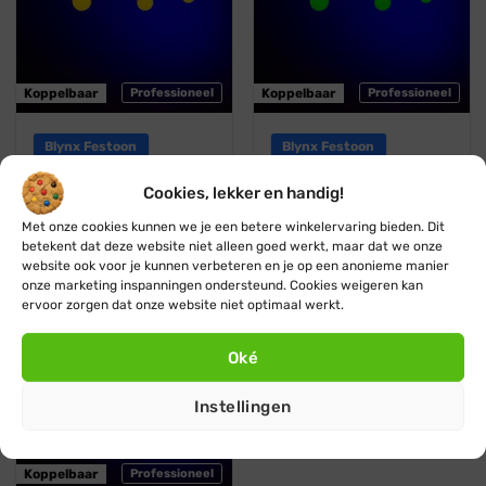
Koppelbaar
Professioneel
Koppelbaar
Professioneel
Blynx Festoon
Blynx Festoon
Prikkabel · Lichtsnoer ·
Prikkabel · Lichtsnoer ·
Koppelbaar ·1 kleur · Geel
Koppelbaar · 1 kleur ·
Cookies, lekker en handig!
Groen
Vanaf:
€
29,95
€
27,95
Met onze cookies kunnen we je een betere winkelervaring bieden. Dit
Vanaf:
€
29,95
€
27,95
betekent dat deze website niet alleen goed werkt, maar dat we onze
website ook voor je kunnen verbeteren en je op een anonieme manier
onze marketing inspanningen ondersteund. Cookies weigeren kan
Blauw
ervoor zorgen dat onze website niet optimaal werkt.
Stootbestendig
Oké
Instellingen
Koppelbaar
Professioneel