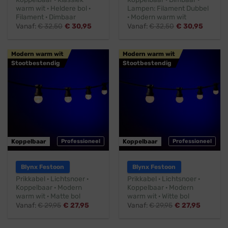
warm wit · Heldere bol ·
Lampen: Filament Dubbel
Filament · Dimbaar
· Modern warm wit
Vanaf:
€
32,50
€
30,95
Vanaf:
€
32,50
€
30,95
Modern warm wit
Modern warm wit
Stootbestendig
Stootbestendig
Koppelbaar
Professioneel
Koppelbaar
Professioneel
Blynx Festoon
Blynx Festoon
Prikkabel · Lichtsnoer ·
Prikkabel · Lichtsnoer ·
Koppelbaar · Modern
Koppelbaar · Modern
warm wit · Matte bol
warm wit · Witte bol
Vanaf:
€
29,95
€
27,95
Vanaf:
€
29,95
€
27,95