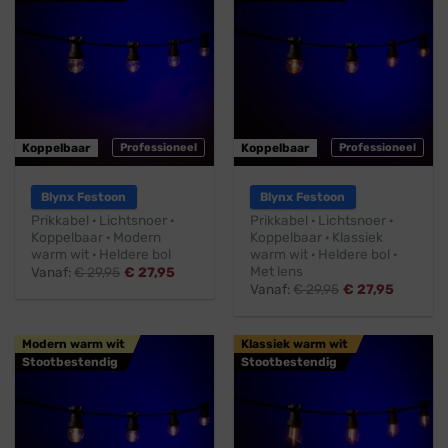
Koppelbaar
Professioneel
Koppelbaar
Professioneel
Blynx Festoon
Blynx Festoon
Prikkabel · Lichtsnoer ·
Prikkabel · Lichtsnoer ·
Koppelbaar · Modern
Koppelbaar · Klassiek
warm wit · Heldere bol
warm wit · Heldere bol ·
Met lens
Vanaf:
€
29,95
€
27,95
Vanaf:
€
29,95
€
27,95
Modern warm wit
Klassiek warm wit
Stootbestendig
Stootbestendig