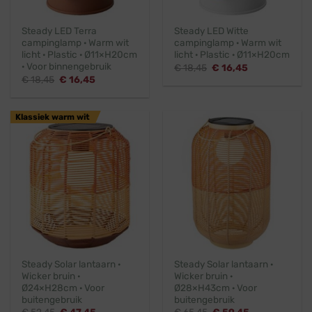
Steady LED Terra
Steady LED Witte
campinglamp · Warm wit
campinglamp · Warm wit
licht · Plastic · Ø11×H20cm
licht · Plastic · Ø11×H20cm
· Voor binnengebruik
Oorspronkelijke
Huidige
€
18,45
€
16,45
prijs
prijs
Oorspronkelijke
Huidige
€
18,45
€
16,45
was:
is:
prijs
prijs
€ 18,45.
€ 16,45.
was:
is:
€ 18,45.
€ 16,45.
Klassiek warm wit
Steady Solar lantaarn ·
Steady Solar lantaarn ·
Wicker bruin ·
Wicker bruin ·
Ø24×H28cm · Voor
Ø28×H43cm · Voor
buitengebruik
buitengebruik
Oorspronkelijke
Huidige
Oorspronkelijke
Huidige