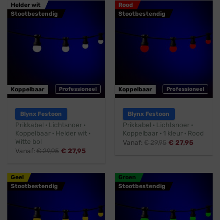
Helder wit
Rood
Stootbestendig
Stootbestendig
Koppelbaar
Professioneel
Koppelbaar
Professioneel
Blynx Festoon
Blynx Festoon
Prikkabel · Lichtsnoer ·
Prikkabel · Lichtsnoer ·
Koppelbaar · Helder wit ·
Koppelbaar · 1 kleur · Rood
Witte bol
Vanaf:
€
29,95
€
27,95
Vanaf:
€
29,95
€
27,95
Geel
Groen
Stootbestendig
Stootbestendig