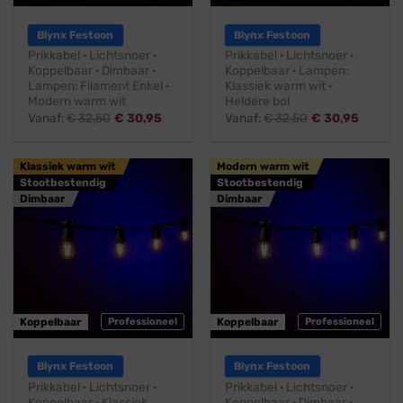
Blynx Festoon
Blynx Festoon
Prikkabel · Lichtsnoer ·
Prikkabel · Lichtsnoer ·
Koppelbaar · Dimbaar ·
Koppelbaar · Lampen:
Lampen: Filament Enkel ·
Klassiek warm wit ·
Modern warm wit
Heldere bol
Vanaf:
€
32,50
€
30,95
Vanaf:
€
32,50
€
30,95
Klassiek warm wit
Modern warm wit
Stootbestendig
Stootbestendig
Dimbaar
Dimbaar
Koppelbaar
Professioneel
Koppelbaar
Professioneel
Blynx Festoon
Blynx Festoon
Prikkabel · Lichtsnoer ·
Prikkabel · Lichtsnoer ·
Koppelbaar · Klassiek
Koppelbaar · Dimbaar ·