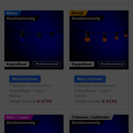
Blauw
Oranje
Stootbestendig
Stootbestendig
Koppelbaar
Professioneel
Koppelbaar
Professioneel
Blynx Festoon
Blynx Festoon
Prikkabel · Lichtsnoer ·
Prikkabel · Lichtsnoer ·
Koppelbaar · 1 kleur ·
Koppelbaar · 1 kleur ·
Blauw
Oranje
Vanaf:
€
29,95
€
27,95
Vanaf:
€
29,95
€
27,95
Roze / paars
7 kleuren / multicolor
Stootbestendig
Stootbestendig