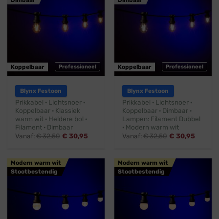
Dimbaar
Dimbaar
Koppelbaar
Professioneel
Koppelbaar
Professioneel
Blynx Festoon
Blynx Festoon
Prikkabel · Lichtsnoer ·
Prikkabel · Lichtsnoer ·
Koppelbaar · Klassiek
Koppelbaar · Dimbaar ·
warm wit · Heldere bol ·
Lampen: Filament Dubbel
Filament · Dimbaar
· Modern warm wit
Vanaf:
€
32,50
€
30,95
Vanaf:
€
32,50
€
30,95
Modern warm wit
Modern warm wit
Stootbestendig
Stootbestendig