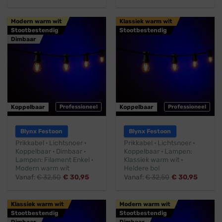
Modern warm wit
Klassiek warm wit
Stootbestendig
Stootbestendig
Dimbaar
Koppelbaar
Professioneel
Koppelbaar
Professioneel
Blynx Festoon
Blynx Festoon
Prikkabel · Lichtsnoer ·
Prikkabel · Lichtsnoer ·
Koppelbaar · Dimbaar ·
Koppelbaar · Lampen:
Lampen: Filament Enkel ·
Klassiek warm wit ·
Modern warm wit
Heldere bol
Vanaf:
€
32,50
€
30,95
Vanaf:
€
32,50
€
30,95
Klassiek warm wit
Modern warm wit
Stootbestendig
Stootbestendig