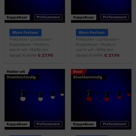
Koppelbaar
Professioneel
Koppelbaar
Professioneel
Blynx Festoon
Blynx Festoon
Prikkabel · Lichtsnoer ·
Prikkabel · Lichtsnoer ·
Koppelbaar · Modern
Koppelbaar · Modern
warm wit · Matte bol
warm wit · Witte bol
Vanaf:
€
29,95
€
27,95
Vanaf:
€
29,95
€
27,95
Helder wit
Rood
Stootbestendig
Stootbestendig
Koppelbaar
Professioneel
Koppelbaar
Professioneel