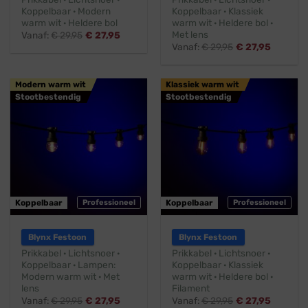
Koppelbaar · Modern
Koppelbaar · Klassiek
warm wit · Heldere bol
warm wit · Heldere bol ·
Met lens
Vanaf:
€
29,95
€
27,95
Vanaf:
€
29,95
€
27,95
Modern warm wit
Klassiek warm wit
Stootbestendig
Stootbestendig
Koppelbaar
Professioneel
Koppelbaar
Professioneel
Blynx Festoon
Blynx Festoon
Prikkabel · Lichtsnoer ·
Prikkabel · Lichtsnoer ·
Koppelbaar · Lampen:
Koppelbaar · Klassiek
Modern warm wit · Met
warm wit · Heldere bol ·
lens
Filament
Vanaf:
€
29,95
€
27,95
Vanaf:
€
29,95
€
27,95