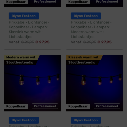
Koppelbaar
Professioneel
Koppelbaar
Professioneel
Blynx Festoon
Blynx Festoon
Prikkabel · Lichtsnoer ·
Prikkabel · Lichtsnoer ·
Koppelbaar · Lampen:
Koppelbaar · Lampen:
Klassiek warm wit ·
Modern warm wit ·
Lichtstaafjes
Lichtstaafjes
Vanaf:
€
29,95
€
27,95
Vanaf:
€
29,95
€
27,95
Modern warm wit
Klassiek warm wit
Stootbestendig
Stootbestendig
Koppelbaar
Professioneel
Koppelbaar
Professioneel
Blynx Festoon
Blynx Festoon
Prikkabel · Lichtsnoer ·
Prikkabel · Lichtsnoer ·