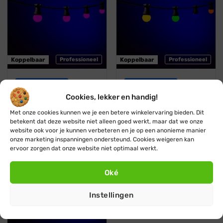
Koppelbaar
Professioneel
Koppelbaar
Professioneel
Blynx Festoon
Blynx Festoon
Prikkabel · Lichtsnoer ·
Prikkabel · Lichtsnoer ·
Cookies, lekker en handig!
Koppelbaar · Lampen:
Koppelbaar · Lampen: 7
Roze · Roze bol
kleuren
Met onze cookies kunnen we je een betere winkelervaring bieden. Dit
Vanaf:
€
29,95
€
27,95
Vanaf:
€
32,95
€
29,95
betekent dat deze website niet alleen goed werkt, maar dat we onze
website ook voor je kunnen verbeteren en je op een anonieme manier
onze marketing inspanningen ondersteund. Cookies weigeren kan
ervoor zorgen dat onze website niet optimaal werkt.
6 kleuren / multicolor
Stootbestendig
Oké
Instellingen