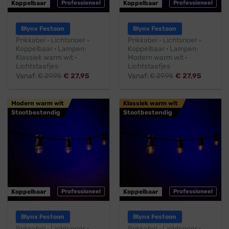
Koppelbaar
Professioneel
Koppelbaar
Professioneel
Blynx Festoon
Blynx Festoon
Prikkabel · Lichtsnoer ·
Prikkabel · Lichtsnoer ·
Koppelbaar · Lampen:
Koppelbaar · Lampen:
Klassiek warm wit ·
Modern warm wit ·
Lichtstaafjes
Lichtstaafjes
Vanaf:
€
29,95
€
27,95
Vanaf:
€
29,95
€
27,95
Modern warm wit
Klassiek warm wit
Stootbestendig
Stootbestendig
Koppelbaar
Professioneel
Koppelbaar
Professioneel
Blynx Festoon
Blynx Festoon
Prikkabel · Lichtsnoer ·
Prikkabel · Lichtsnoer ·