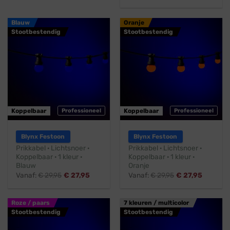
Blauw
Oranje
Stootbestendig
Stootbestendig
Koppelbaar
Professioneel
Koppelbaar
Professioneel
Blynx Festoon
Blynx Festoon
Prikkabel · Lichtsnoer ·
Prikkabel · Lichtsnoer ·
Koppelbaar · 1 kleur ·
Koppelbaar · 1 kleur ·
Blauw
Oranje
Vanaf:
€
29,95
€
27,95
Vanaf:
€
29,95
€
27,95
Roze / paars
7 kleuren / multicolor
Stootbestendig
Stootbestendig