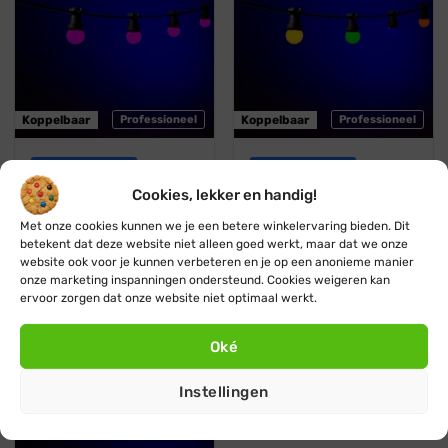
Koppelbaar
Professioneel
Koppelbaar
Professioneel
Blynx Festoon
Blynx Festoon
Prikkabel · Lichtsnoer ·
Prikkabel · Lichtsnoer ·
Cookies, lekker en handig!
Koppelbaar · Lampen:
Koppelbaar · Lampen: 7
Roze · Roze bol
kleuren
Met onze cookies kunnen we je een betere winkelervaring bieden. Dit
Vanaf:
€
29,95
€
27,95
Vanaf:
€
32,95
€
29,95
betekent dat deze website niet alleen goed werkt, maar dat we onze
website ook voor je kunnen verbeteren en je op een anonieme manier
onze marketing inspanningen ondersteund. Cookies weigeren kan
ervoor zorgen dat onze website niet optimaal werkt.
6 kleuren / multicolor
Stootbestendig
Oké
Instellingen