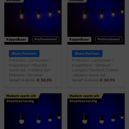
Dimbaar
Dimbaar
Koppelbaar
Professioneel
Koppelbaar
Professioneel
Blynx Festoon
Blynx Festoon
Prikkabel · Lichtsnoer ·
Prikkabel · Lichtsnoer ·
Koppelbaar · Klassiek
Koppelbaar · Dimbaar ·
warm wit · Heldere bol ·
Lampen: Filament Dubbel
Filament · Dimbaar
· Modern warm wit
Vanaf:
€
32,50
€
30,95
Vanaf:
€
32,50
€
30,95
Modern warm wit
Modern warm wit
Stootbestendig
Stootbestendig