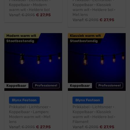
Koppelbaar · Modern
Koppelbaar · Klassiek
warm wit · Heldere bol
warm wit · Heldere bol ·
Met lens
Vanaf:
€
29,95
€
27,95
Vanaf:
€
29,95
€
27,95
Modern warm wit
Klassiek warm wit
Stootbestendig
Stootbestendig
Koppelbaar
Professioneel
Koppelbaar
Professioneel
Blynx Festoon
Blynx Festoon
Prikkabel · Lichtsnoer ·
Prikkabel · Lichtsnoer ·
Koppelbaar · Lampen:
Koppelbaar · Klassiek
Modern warm wit · Met
warm wit · Heldere bol ·
lens
Filament
Vanaf:
€
29,95
€
27,95
Vanaf:
€
29,95
€
27,95