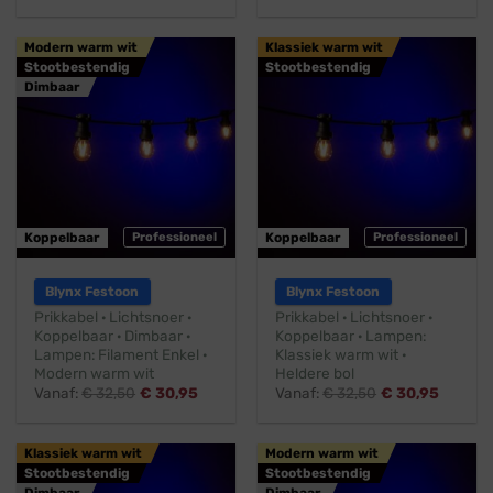
Modern warm wit
Klassiek warm wit
Stootbestendig
Stootbestendig
Dimbaar
Koppelbaar
Professioneel
Koppelbaar
Professioneel
Blynx Festoon
Blynx Festoon
Prikkabel · Lichtsnoer ·
Prikkabel · Lichtsnoer ·
Koppelbaar · Dimbaar ·
Koppelbaar · Lampen:
Lampen: Filament Enkel ·
Klassiek warm wit ·
Modern warm wit
Heldere bol
Vanaf:
€
32,50
€
30,95
Vanaf:
€
32,50
€
30,95
Klassiek warm wit
Modern warm wit
Stootbestendig
Stootbestendig