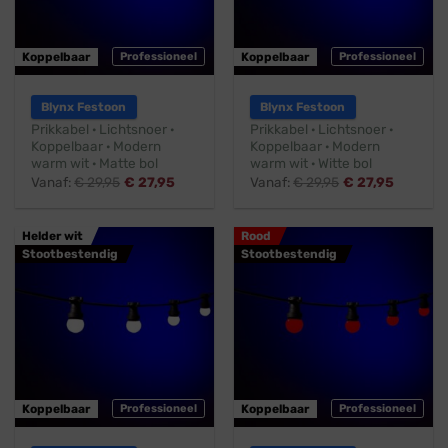
Koppelbaar
Professioneel
Koppelbaar
Professioneel
Blynx Festoon
Blynx Festoon
Prikkabel · Lichtsnoer ·
Prikkabel · Lichtsnoer ·
Koppelbaar · Modern
Koppelbaar · Modern
warm wit · Matte bol
warm wit · Witte bol
Vanaf:
€
29,95
€
27,95
Vanaf:
€
29,95
€
27,95
Helder wit
Rood
Stootbestendig
Stootbestendig
Koppelbaar
Professioneel
Koppelbaar
Professioneel