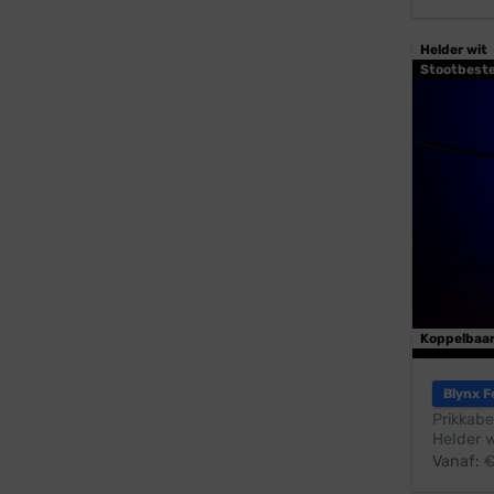
Helder wit
Stootbest
Koppelbaa
Blynx F
Prikkabe
Helder w
Vanaf: