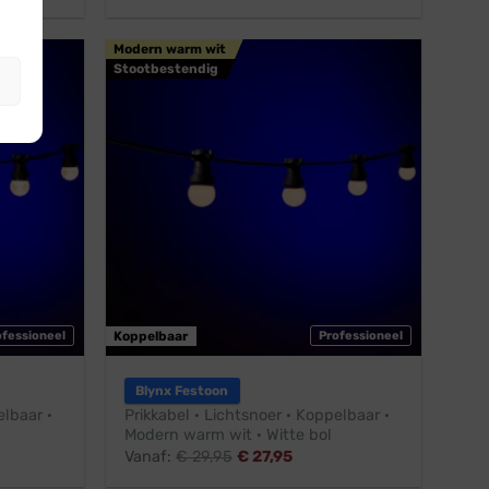
Modern warm wit
Stootbestendig
ofessioneel
Koppelbaar
Professioneel
Blynx Festoon
elbaar ·
Prikkabel · Lichtsnoer · Koppelbaar ·
Modern warm wit · Witte bol
Vanaf:
€
29,95
€
27,95