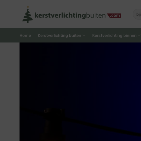
Skip
to
Zoe
naar
content
Home
Kerstverlichting buiten
Kerstverlichting binnen