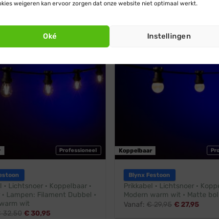
kies weigeren kan ervoor zorgen dat onze website niet optimaal werkt.
rm wit
Modern warm wit
endig
Stootbestendig
Oké
Instellingen
r
Professioneel
Koppelbaar
Pr
estoon
Blynx Festoon
l · Lichtsnoer · Koppelbaar ·
Prikkabel · Lichtsnoer · Kopp
 · Lampen: Filament Dubbel ·
Modern warm wit · Matte bol
warm wit
Vanaf:
€
29,95
€
27,95
€
32,50
€
30,95