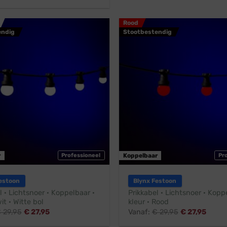
Rood
endig
Stootbestendig
r
Professioneel
Koppelbaar
Pr
estoon
Blynx Festoon
l · Lichtsnoer · Koppelbaar ·
Prikkabel · Lichtsnoer · Koppe
it · Witte bol
kleur · Rood
€
29,95
€
27,95
Vanaf:
€
29,95
€
27,95