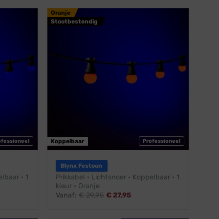
Oranje
Stootbestendig
ofessioneel
Koppelbaar
Professioneel
Blynx Festoon
lbaar · 1
Prikkabel · Lichtsnoer · Koppelbaar · 1
kleur · Oranje
Vanaf:
€
29,95
€
27,95