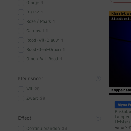
Oranje
1
Blauw
1
Klassiek w
Stootbest
Roze / Paars
1
Carnaval
1
Rood-Wit-Blauw
1
Rood-Geel-Groen
1
Groen-Wit-Rood
1
Kleur snoer
Wit
28
Koppelbaa
Zwart
28
Blynx F
Prikkabe
Lampen:
Effect
Lichtsta
Vanaf:
Continu branden
28