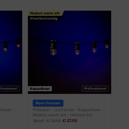
Modern warm wit
Stootbestendig
ofessioneel
Koppelbaar
Professioneel
Blynx Festoon
elbaar ·
Prikkabel · Lichtsnoer · Koppelbaar ·
Modern warm wit · Heldere bol
Vanaf:
€
29,95
€
27,95