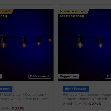
arm wit
Modern warm wit
endig
Stootbestendig
r
Professioneel
Koppelbaar
Pr
estoon
Blynx Festoon
l · Lichtsnoer · Koppelbaar ·
Prikkabel · Lichtsnoer · Kopp
 warm wit · Heldere bol · Met
Lampen: Modern warm wit · 
Vanaf:
€
29,95
€
27,95
€
29,95
€
27,95