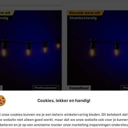
rm wit
Klassiek warm wit
endig
Stootbestendig
r
Professioneel
Koppelbaar
Pr
Cookies, lekker en handig!
estoon
Blynx Festoon
l · Lichtsnoer · Koppelbaar ·
Prikkabel · Lichtsnoer · Kopp
 · Lampen: Filament Enkel ·
Lampen: Klassiek warm wit ·
 onze cookies kunnen we je een betere winkelervaring bieden. Dit betekent dat
warm wit
bol
e website niet alleen goed werkt, maar dat we onze website ook voor je kunne
€
32,50
€
30,95
Vanaf:
€
32,50
€
30,95
beteren en je op een anonieme manier onze marketing inspanningen ondersteu