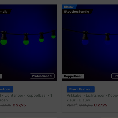
Blauw
endig
Stootbestendig
r
Professioneel
Koppelbaar
Pr
estoon
Blynx Festoon
l · Lichtsnoer · Koppelbaar · 1
Prikkabel · Lichtsnoer · Koppe
Groen
kleur · Blauw
€
29,95
€
27,95
Vanaf:
€
29,95
€
27,95