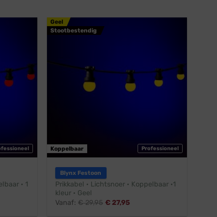
Geel
Stootbestendig
ofessioneel
Koppelbaar
Professioneel
Blynx Festoon
lbaar · 1
Prikkabel · Lichtsnoer · Koppelbaar ·1
kleur · Geel
Vanaf:
€
29,95
€
27,95