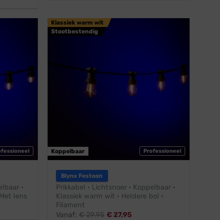
Klassiek warm wit
Stootbestendig
ofessioneel
Koppelbaar
Professioneel
Blynx Festoon
elbaar ·
Prikkabel · Lichtsnoer · Koppelbaar ·
Met lens
Klassiek warm wit · Heldere bol ·
Filament
Vanaf:
€
29,95
€
27,95