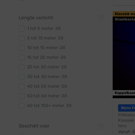
Klassiek w
Lengte verlicht
Stootbest
1 tot 5 meter
28
5 tot 10 meter
28
10 tot 15 meter
28
15 tot 20 meter
28
20 tot 30 meter
28
30 tot 40 meter
28
40 tot 50 meter
28
Koppelbaa
50 tot 60 meter
28
60 tot 100+ meter
28
Blynx F
Prikkabe
Klassiek
Geschikt voor
lens
Vanaf: