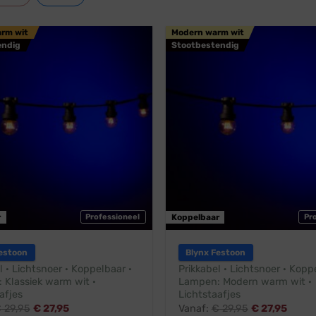
arm wit
Modern warm wit
endig
Stootbestendig
r
Professioneel
Koppelbaar
Pr
estoon
Blynx Festoon
l · Lichtsnoer · Koppelbaar ·
Prikkabel · Lichtsnoer · Kopp
 Klassiek warm wit ·
Lampen: Modern warm wit ·
afjes
Lichtstaafjes
€
29,95
€
27,95
Vanaf:
€
29,95
€
27,95