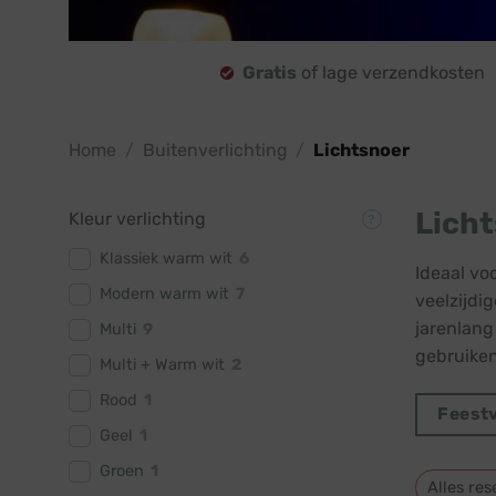
Gratis
of lage verzendkosten
Home
/
Buitenverlichting
/
Lichtsnoer
Lich
Kleur verlichting
Klassiek warm wit
6
Ideaal voo
Modern warm wit
7
veelzijdi
jarenlang
Multi
9
gebruiken
Multi + Warm wit
2
Rood
1
Feestv
Geel
1
Groen
1
Alles res