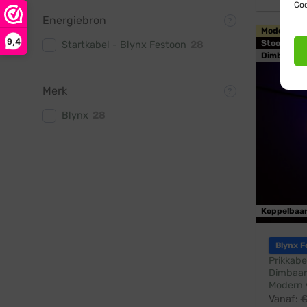
Coo
Energiebron
Modern wa
9,4
Stootbest
Startkabel - Blynx Festoon
28
Dimbaar
Merk
Blynx
28
Koppelbaa
Blynx F
Prikkabe
Dimbaar
Modern 
Vanaf: