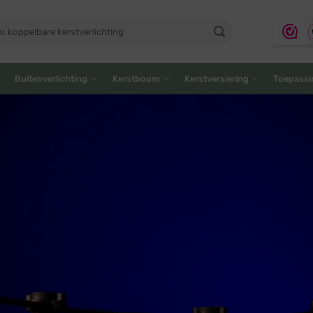
ken
:
Buitenverlichting
Kerstboom
Kerstversiering
Toepassi