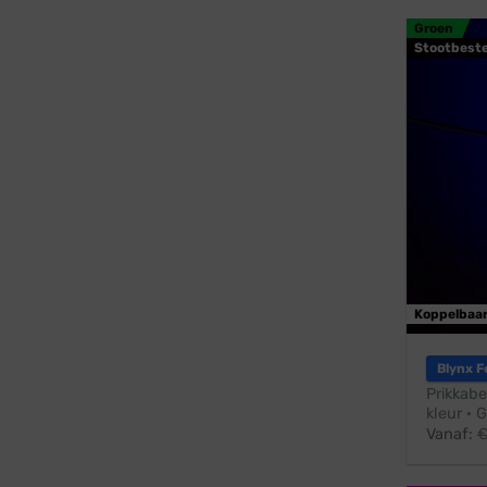
Groen
Stootbest
Koppelbaa
Blynx F
Prikkabe
kleur · 
Vanaf: