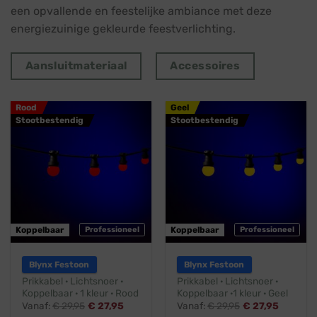
een opvallende en feestelijke ambiance met deze
energiezuinige gekleurde feestverlichting.
Aansluitmateriaal
Accessoires
Rood
Geel
Stootbestendig
Stootbestendig
Koppelbaar
Professioneel
Koppelbaar
Professioneel
Blynx Festoon
Blynx Festoon
Prikkabel · Lichtsnoer ·
Prikkabel · Lichtsnoer ·
Koppelbaar · 1 kleur · Rood
Koppelbaar ·1 kleur · Geel
Vanaf:
€
29,95
€
27,95
Vanaf:
€
29,95
€
27,95