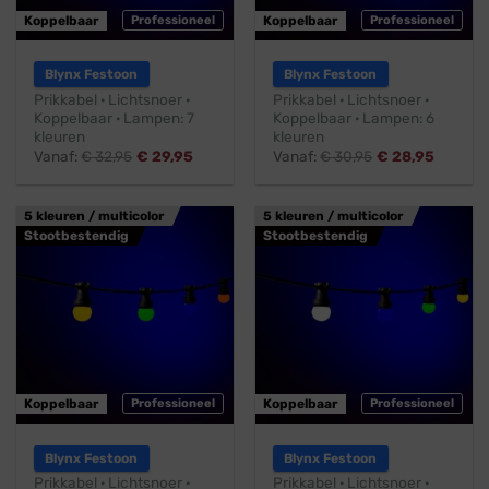
Koppelbaar
Professioneel
Koppelbaar
Professioneel
Blynx Festoon
Blynx Festoon
Prikkabel · Lichtsnoer ·
Prikkabel · Lichtsnoer ·
Koppelbaar · Lampen: 7
Koppelbaar · Lampen: 6
kleuren
kleuren
Vanaf:
€
32,95
€
29,95
Vanaf:
€
30,95
€
28,95
5 kleuren / multicolor
5 kleuren / multicolor
Stootbestendig
Stootbestendig
Koppelbaar
Professioneel
Koppelbaar
Professioneel
Blynx Festoon
Blynx Festoon
Prikkabel · Lichtsnoer ·
Prikkabel · Lichtsnoer ·