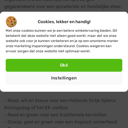
gegarandeerd voor een opvallende en feestelijke sfeer.
Een regenboog aan mogelijkheden
Cookies, lekker en handig!
Ons assortiment biedt een breed spectrum aan vrolijke
Met onze cookies kunnen we je een betere winkelervaring bieden. Dit
tinten om uit te kiezen. Van energiek rood en zonnig
betekent dat deze website niet alleen goed werkt, maar dat we onze
website ook voor je kunnen verbeteren en je op een anonieme manier
geel tot fris groen en donkerblauw, we hebben de
onze marketing inspanningen ondersteund. Cookies weigeren kan
perfecte kleur voor elke gelegenheid.
ervoor zorgen dat onze website niet optimaal werkt.
Kies de perfecte combinatie voor jouw feest
Oké
Mix en match verschillende kleuren om een unieke
Instellingen
uitstraling te maken die past bij jouw evenement.
Enkele populaire combinaties:
- Rood, wit en blauw voor een Hollands tintje tijdens
Koningsdag of het EK voetbal
- Rood en groen voor een traditionele kerstsfeer
- Oranje, geel en groen voor een tropisch zomerfeest