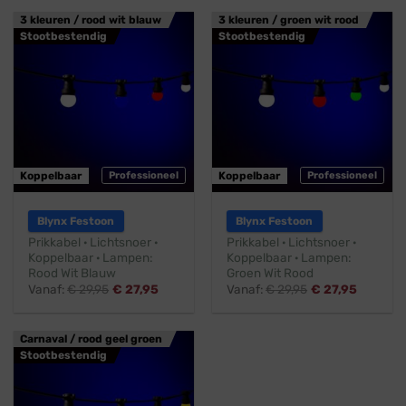
3 kleuren / rood wit blauw
3 kleuren / groen wit rood
Stootbestendig
Stootbestendig
Koppelbaar
Professioneel
Koppelbaar
Professioneel
Blynx Festoon
Blynx Festoon
Prikkabel · Lichtsnoer ·
Prikkabel · Lichtsnoer ·
Koppelbaar · Lampen:
Koppelbaar · Lampen:
Rood Wit Blauw
Groen Wit Rood
Vanaf:
€
29,95
€
27,95
Vanaf:
€
29,95
€
27,95
Carnaval / rood geel groen
Stootbestendig