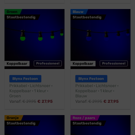
Groen
Blauw
Stootbestendig
Stootbestendig
Koppelbaar
Professioneel
Koppelbaar
Professioneel
Blynx Festoon
Blynx Festoon
Prikkabel · Lichtsnoer ·
Prikkabel · Lichtsnoer ·
Koppelbaar · 1 kleur ·
Koppelbaar · 1 kleur ·
Groen
Blauw
Vanaf:
€
29,95
€
27,95
Vanaf:
€
29,95
€
27,95
Oranje
Roze / paars
Stootbestendig
Stootbestendig