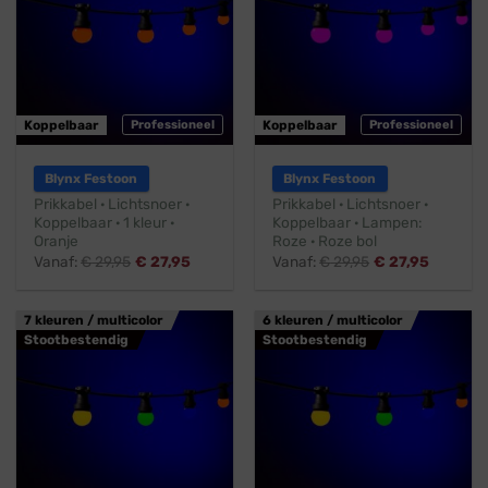
Koppelbaar
Professioneel
Koppelbaar
Professioneel
Blynx Festoon
Blynx Festoon
Prikkabel · Lichtsnoer ·
Prikkabel · Lichtsnoer ·
Koppelbaar · 1 kleur ·
Koppelbaar · Lampen:
Oranje
Roze · Roze bol
Vanaf:
€
29,95
€
27,95
Vanaf:
€
29,95
€
27,95
7 kleuren / multicolor
6 kleuren / multicolor
Stootbestendig
Stootbestendig