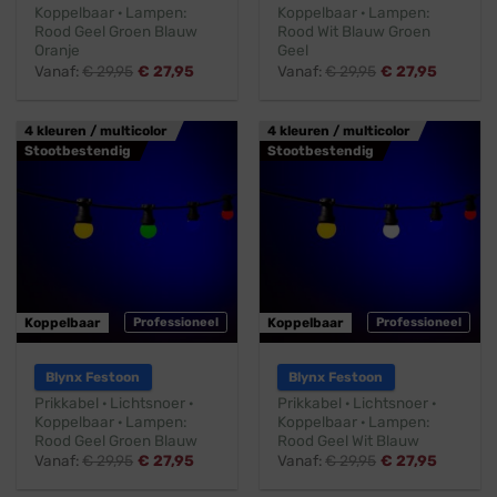
Koppelbaar · Lampen:
Koppelbaar · Lampen:
Rood Geel Groen Blauw
Rood Wit Blauw Groen
Oranje
Geel
Vanaf:
€
29,95
€
27,95
Vanaf:
€
29,95
€
27,95
4 kleuren / multicolor
4 kleuren / multicolor
Stootbestendig
Stootbestendig
Koppelbaar
Professioneel
Koppelbaar
Professioneel
Blynx Festoon
Blynx Festoon
Prikkabel · Lichtsnoer ·
Prikkabel · Lichtsnoer ·
Koppelbaar · Lampen:
Koppelbaar · Lampen:
Rood Geel Groen Blauw
Rood Geel Wit Blauw
Vanaf:
€
29,95
€
27,95
Vanaf:
€
29,95
€
27,95