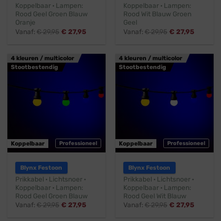
Koppelbaar · Lampen:
Koppelbaar · Lampen:
Rood Geel Groen Blauw
Rood Wit Blauw Groen
Oranje
Geel
Vanaf:
€
29,95
€
27,95
Vanaf:
€
29,95
€
27,95
4 kleuren / multicolor
4 kleuren / multicolor
Stootbestendig
Stootbestendig
Koppelbaar
Professioneel
Koppelbaar
Professioneel
Blynx Festoon
Blynx Festoon
Prikkabel · Lichtsnoer ·
Prikkabel · Lichtsnoer ·
Koppelbaar · Lampen:
Koppelbaar · Lampen:
Rood Geel Groen Blauw
Rood Geel Wit Blauw
Vanaf:
€
29,95
€
27,95
Vanaf:
€
29,95
€
27,95