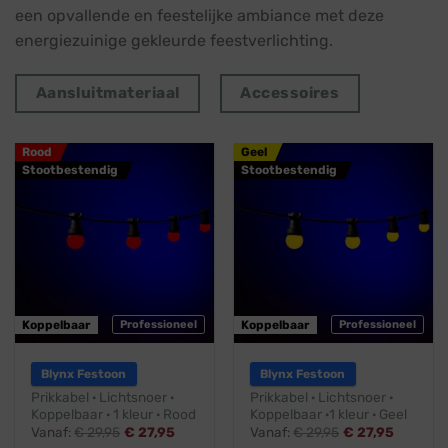
een opvallende en feestelijke ambiance met deze
energiezuinige gekleurde feestverlichting.
Aansluitmateriaal
Accessoires
Rood
Geel
Stootbestendig
Stootbestendig
Koppelbaar
Professioneel
Koppelbaar
Professioneel
Blynx Festoon
Blynx Festoon
Prikkabel · Lichtsnoer ·
Prikkabel · Lichtsnoer ·
Koppelbaar · 1 kleur · Rood
Koppelbaar ·1 kleur · Geel
Vanaf:
€
29,95
€
27,95
Vanaf:
€
29,95
€
27,95