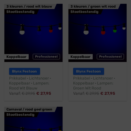
3 kleuren / rood wit blauw
3 kleuren / groen wit rood
Stootbestendig
Stootbestendig
Koppelbaar
Professioneel
Koppelbaar
Professioneel
Blynx Festoon
Blynx Festoon
Prikkabel · Lichtsnoer ·
Prikkabel · Lichtsnoer ·
Koppelbaar · Lampen:
Koppelbaar · Lampen:
Rood Wit Blauw
Groen Wit Rood
Vanaf:
€
29,95
€
27,95
Vanaf:
€
29,95
€
27,95
Carnaval / rood geel groen
Stootbestendig