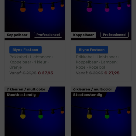
Koppelbaar
Professioneel
Koppelbaar
Professioneel
Blynx Festoon
Blynx Festoon
Prikkabel · Lichtsnoer ·
Prikkabel · Lichtsnoer ·
Koppelbaar · 1 kleur ·
Koppelbaar · Lampen:
Oranje
Roze · Roze bol
Vanaf:
€
29,95
€
27,95
Vanaf:
€
29,95
€
27,95
7 kleuren / multicolor
6 kleuren / multicolor
Stootbestendig
Stootbestendig