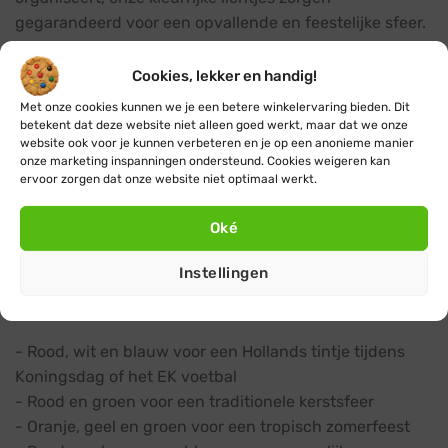
gegarandeerd voor een opvallende en feestelijke sfeer.
Een regenboog aan mogelijkheden
Cookies, lekker en handig!
Ons assortiment biedt een breed spectrum aan vrolijke
Met onze cookies kunnen we je een betere winkelervaring bieden. Dit
tinten om uit te kiezen. Van energiek rood en zonnig
betekent dat deze website niet alleen goed werkt, maar dat we onze
website ook voor je kunnen verbeteren en je op een anonieme manier
geel tot fris groen en donkerblauw, we hebben de
onze marketing inspanningen ondersteund. Cookies weigeren kan
perfecte kleur voor elke gelegenheid.
ervoor zorgen dat onze website niet optimaal werkt.
Kies de perfecte combinatie voor jouw feest
Oké
Mix en match verschillende kleuren om een unieke
Instellingen
uitstraling te maken die past bij jouw evenement.
Enkele populaire combinaties:
- Rood, wit en blauw voor een Hollands tintje tijdens
Koningsdag of het EK voetbal
- Rood en groen voor een traditionele kerstsfeer
- Oranje, geel en groen voor een tropisch zomerfeest