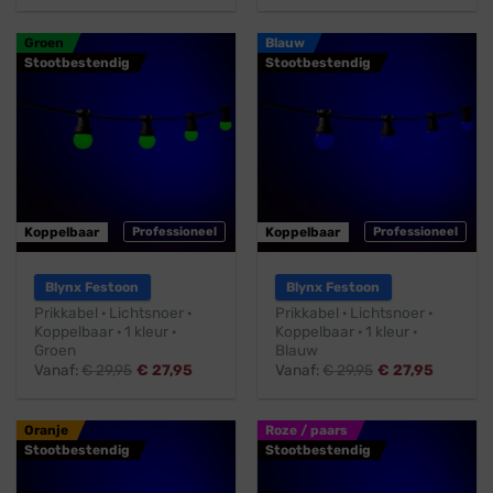
Groen
Blauw
Stootbestendig
Stootbestendig
Koppelbaar
Professioneel
Koppelbaar
Professioneel
Blynx Festoon
Blynx Festoon
Prikkabel · Lichtsnoer ·
Prikkabel · Lichtsnoer ·
Koppelbaar · 1 kleur ·
Koppelbaar · 1 kleur ·
Groen
Blauw
Vanaf:
€
29,95
€
27,95
Vanaf:
€
29,95
€
27,95
Oranje
Roze / paars
Stootbestendig
Stootbestendig