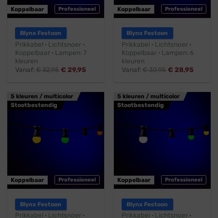
Koppelbaar
Professioneel
Koppelbaar
Professioneel
Blynx Festoon
Blynx Festoon
Prikkabel · Lichtsnoer ·
Prikkabel · Lichtsnoer ·
Koppelbaar · Lampen: 7
Koppelbaar · Lampen: 6
kleuren
kleuren
Vanaf:
€
32,95
€
29,95
Vanaf:
€
30,95
€
28,95
5 kleuren / multicolor
5 kleuren / multicolor
Stootbestendig
Stootbestendig
Koppelbaar
Professioneel
Koppelbaar
Professioneel
Blynx Festoon
Blynx Festoon
Prikkabel · Lichtsnoer ·
Prikkabel · Lichtsnoer ·