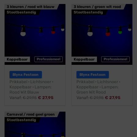
3 kleuren / rood wit blauw
3 kleuren / groen wit rood
Stootbestendig
Stootbestendig
Koppelbaar
Professioneel
Koppelbaar
Professioneel
Blynx Festoon
Blynx Festoon
Prikkabel · Lichtsnoer ·
Prikkabel · Lichtsnoer ·
Koppelbaar · Lampen:
Koppelbaar · Lampen:
Rood Wit Blauw
Groen Wit Rood
Vanaf:
€
29,95
€
27,95
Vanaf:
€
29,95
€
27,95
Carnaval / rood geel groen
Stootbestendig