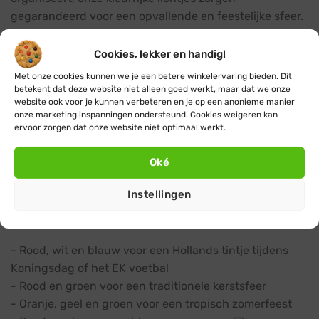
gegarandeerd voor een opvallende en feestelijke sfeer.
Een regenboog aan mogelijkheden
Cookies, lekker en handig!
Ons assortiment biedt een breed spectrum aan vrolijke
Met onze cookies kunnen we je een betere winkelervaring bieden. Dit
tinten om uit te kiezen. Van energiek rood en zonnig
betekent dat deze website niet alleen goed werkt, maar dat we onze
website ook voor je kunnen verbeteren en je op een anonieme manier
geel tot fris groen en donkerblauw, we hebben de
onze marketing inspanningen ondersteund. Cookies weigeren kan
perfecte kleur voor elke gelegenheid.
ervoor zorgen dat onze website niet optimaal werkt.
Kies de perfecte combinatie voor jouw feest
Oké
Mix en match verschillende kleuren om een unieke
Instellingen
uitstraling te maken die past bij jouw evenement.
Enkele populaire combinaties:
- Rood, wit en blauw voor een Hollands tintje tijdens
Koningsdag of het EK voetbal
- Rood en groen voor een traditionele kerstsfeer
- Oranje, geel en groen voor een tropisch zomerfeest