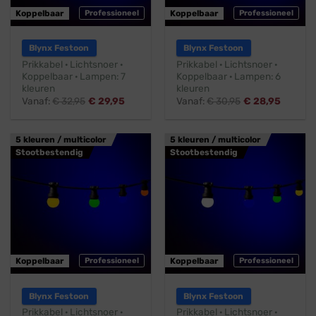
Koppelbaar
Professioneel
Koppelbaar
Professioneel
Blynx Festoon
Blynx Festoon
Prikkabel · Lichtsnoer ·
Prikkabel · Lichtsnoer ·
Koppelbaar · Lampen: 7
Koppelbaar · Lampen: 6
kleuren
kleuren
Vanaf:
€
32,95
€
29,95
Vanaf:
€
30,95
€
28,95
5 kleuren / multicolor
5 kleuren / multicolor
Stootbestendig
Stootbestendig
Koppelbaar
Professioneel
Koppelbaar
Professioneel
Blynx Festoon
Blynx Festoon
Prikkabel · Lichtsnoer ·
Prikkabel · Lichtsnoer ·