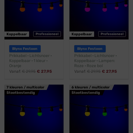
Koppelbaar
Professioneel
Koppelbaar
Professioneel
Blynx Festoon
Blynx Festoon
Prikkabel · Lichtsnoer ·
Prikkabel · Lichtsnoer ·
Koppelbaar · 1 kleur ·
Koppelbaar · Lampen:
Oranje
Roze · Roze bol
Vanaf:
€
29,95
€
27,95
Vanaf:
€
29,95
€
27,95
7 kleuren / multicolor
6 kleuren / multicolor
Stootbestendig
Stootbestendig