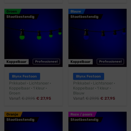
Groen
Blauw
Stootbestendig
Stootbestendig
Koppelbaar
Professioneel
Koppelbaar
Professioneel
Blynx Festoon
Blynx Festoon
Prikkabel · Lichtsnoer ·
Prikkabel · Lichtsnoer ·
Koppelbaar · 1 kleur ·
Koppelbaar · 1 kleur ·
Groen
Blauw
Vanaf:
€
29,95
€
27,95
Vanaf:
€
29,95
€
27,95
Oranje
Roze / paars
Stootbestendig
Stootbestendig