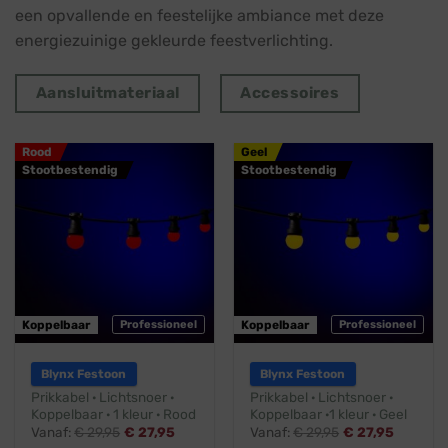
een opvallende en feestelijke ambiance met deze
energiezuinige gekleurde feestverlichting.
Aansluitmateriaal
Accessoires
Rood
Geel
Stootbestendig
Stootbestendig
Koppelbaar
Professioneel
Koppelbaar
Professioneel
Blynx Festoon
Blynx Festoon
Prikkabel · Lichtsnoer ·
Prikkabel · Lichtsnoer ·
Koppelbaar · 1 kleur · Rood
Koppelbaar ·1 kleur · Geel
Vanaf:
€
29,95
€
27,95
Vanaf:
€
29,95
€
27,95