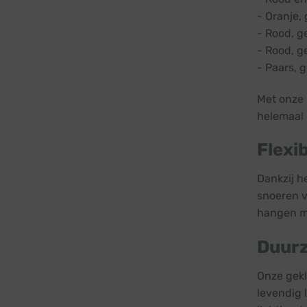
- Oranje,
- Rood, g
- Rood, g
- Paars, 
Met onze 
helemaal b
Flexi
Dankzij h
snoeren vo
hangen me
Duurz
Onze gekl
levendig 