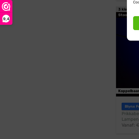
Coo
3 kleuren /
Stootbest
9,4
Koppelbaa
Blynx F
Prikkabe
Lampen:
Vanaf: