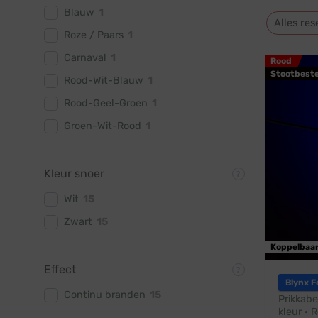
Blauw
1
Alles res
Roze / Paars
1
Carnaval
1
Rood
Stootbest
Rood-Wit-Blauw
1
Rood-Geel-Groen
1
Groen-Wit-Rood
1
Kleur snoer
Wit
15
Zwart
15
Koppelbaa
Effect
Blynx F
Continu branden
15
Prikkabe
kleur · 