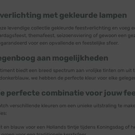
verlichting met gekleurde lampen
ze levendige collectie gekleurde feestverlichting en voeg e
ardagsfeest, themafeest, seizoensviering of gewoon een gezel
garandeerd voor een opvallende en feestelijke sfeer.
egenboog aan mogelijkheden
timent biedt een breed spectrum aan vrolijke tinten om uit te
donkerblauw, we hebben de perfecte kleur voor elke gelege
de perfecte combinatie voor jouw fe
tch verschillende kleuren om een unieke uitstraling te make
es:
it en blauw voor een Hollands tintje tijdens Koningsdag of h
 groen voor een traditionele kerstsfeer