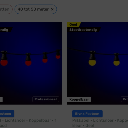
×
etten
40 tot 50 meter
Geel
endig
Stootbestendig
r
Professioneel
Koppelbaar
Pr
estoon
Blynx Festoon
l · Lichtsnoer · Koppelbaar · 1
Prikkabel · Lichtsnoer · Kopp
Rood
kleur · Geel