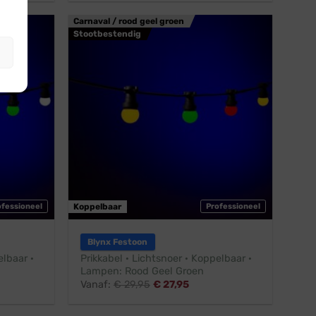
Carnaval / rood geel groen
Stootbestendig
ofessioneel
Koppelbaar
Professioneel
Blynx Festoon
elbaar ·
Prikkabel · Lichtsnoer · Koppelbaar ·
Lampen: Rood Geel Groen
Vanaf:
€
29,95
€
27,95