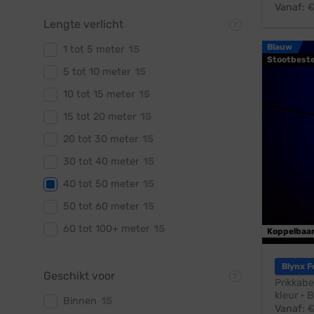
Vanaf:
Lengte verlicht
Blauw
1 tot 5 meter
15
Stootbest
5 tot 10 meter
15
10 tot 15 meter
15
15 tot 20 meter
15
20 tot 30 meter
15
30 tot 40 meter
15
40 tot 50 meter
15
50 tot 60 meter
15
60 tot 100+ meter
15
Koppelbaa
Blynx F
Geschikt voor
Prikkabe
kleur · 
Binnen
15
Vanaf: