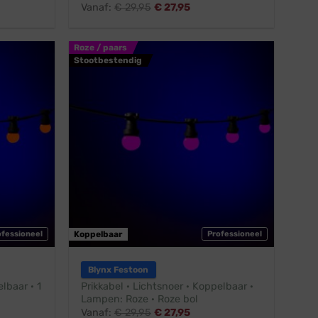
Vanaf:
€
29,95
€
27,95
Roze / paars
Stootbestendig
ofessioneel
Koppelbaar
Professioneel
Blynx Festoon
lbaar · 1
Prikkabel · Lichtsnoer · Koppelbaar ·
Lampen: Roze · Roze bol
Vanaf:
€
29,95
€
27,95