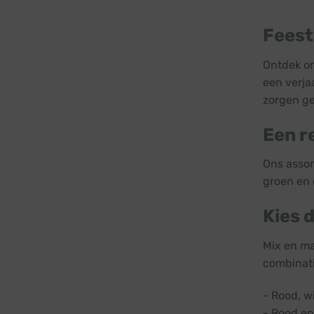
Feest
Ontdek on
een verja
zorgen ge
Een r
Ons assor
groen en 
Kies 
Mix en ma
combinati
- Rood, w
- Rood en