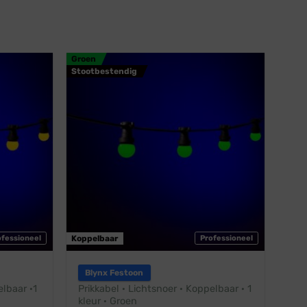
Groen
Stootbestendig
ofessioneel
Koppelbaar
Professioneel
Blynx Festoon
elbaar ·1
Prikkabel · Lichtsnoer · Koppelbaar · 1
kleur · Groen