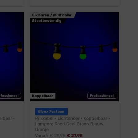
5 kleuren / multicolor
Stootbestendig
ofessioneel
Koppelbaar
Professioneel
Blynx Festoon
elbaar ·
Prikkabel · Lichtsnoer · Koppelbaar ·
Lampen: Rood Geel Groen Blauw
Oranje
Vanaf:
€
29,95
€
27,95