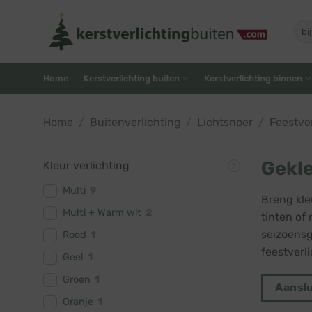
Skip
to
Zoe
naar
content
Home
Kerstverlichting buiten
Kerstverlichting binnen
Home
/
Buitenverlichting
/
Lichtsnoer
/
Feestver
Gekle
Kleur verlichting
Multi
9
Breng kle
Multi + Warm wit
2
tinten of
seizoensg
Rood
1
feestverli
Geel
1
Groen
1
Aanslu
Oranje
1