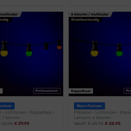
 multicolor
6 kleuren / multicolor
endig
Stootbestendig
r
Professioneel
Koppelbaar
Pr
estoon
Blynx Festoon
l · Lichtsnoer · Koppelbaar ·
Prikkabel · Lichtsnoer · Kopp
 7 kleuren
Lampen: 6 kleuren
€
32,95
€
29,95
Vanaf:
€
30,95
€
28,95