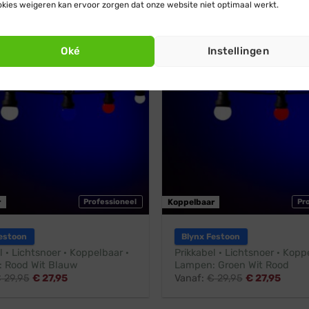
kies weigeren kan ervoor zorgen dat onze website niet optimaal werkt.
 rood wit blauw
3 kleuren / groen wit rood
endig
Stootbestendig
Oké
Instellingen
r
Professioneel
Koppelbaar
Pr
estoon
Blynx Festoon
l · Lichtsnoer · Koppelbaar ·
Prikkabel · Lichtsnoer · Kopp
 Rood Wit Blauw
Lampen: Groen Wit Rood
€
29,95
€
27,95
Vanaf:
€
29,95
€
27,95