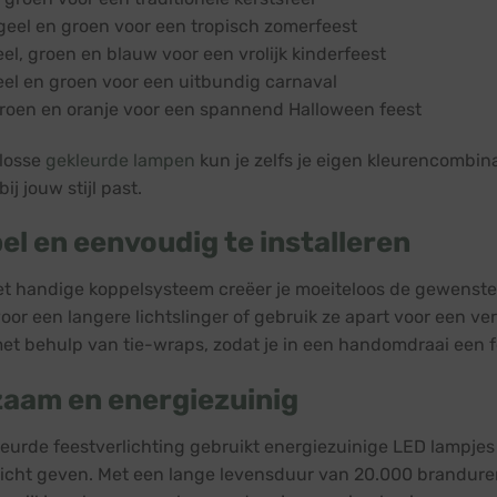
 geel en groen voor een tropisch zomerfeest
eel, groen en blauw voor een vrolijk kinderfeest
eel en groen voor een uitbundig carnaval
groen en oranje voor een spannend Halloween feest
losse
gekleurde lampen
kun je zelfs je eigen kleurencombina
ij jouw stijl past.
bel en eenvoudig te installeren
et handige koppelsysteem creëer je moeiteloos de gewenste
or een langere lichtslinger of gebruik ze apart voor een vers
t behulp van tie-wraps, zodat je in een handomdraai een fee
aam en energiezuinig
eurde feestverlichting gebruikt energiezuinige LED lampjes d
licht geven. Met een lange levensduur van 20.000 branduren 