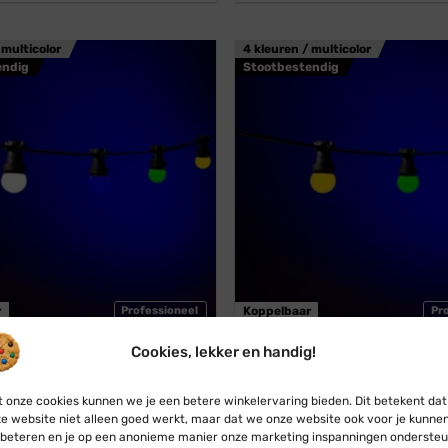
 multicolor
4 kleuren / multicolor
endig
Stootbestendig
r
Professioneel
Koppelbaar
Pr
Cookies, lekker en handig!
estoon
Blynx Festoon
l · Lichtsnoer · Koppelbaar ·
Prikkabel · Lichtsnoer · Kopp
 onze cookies kunnen we je een betere winkelervaring bieden. Dit betekent dat
 Rood Wit Blauw Groen Geel
Lampen: Rood Geel Groen B
e website niet alleen goed werkt, maar dat we onze website ook voor je kunne
€
29,95
€
27,95
Vanaf:
€
29,95
€
27,95
beteren en je op een anonieme manier onze marketing inspanningen ondersteu