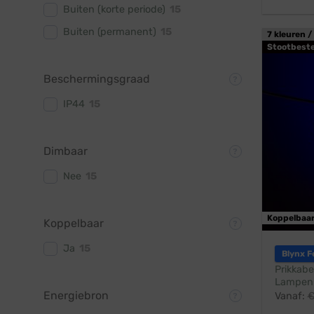
Buiten (korte periode)
15
Buiten (permanent)
15
7 kleuren /
Stootbest
Beschermingsgraad
IP44
15
Dimbaar
Nee
15
Koppelbaa
Koppelbaar
Ja
15
Blynx F
Prikkabe
Lampen:
Energiebron
Vanaf: