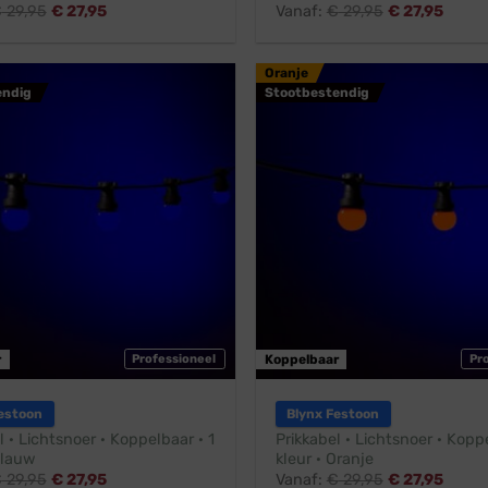
€
29,95
€
27,95
Vanaf:
€
29,95
€
27,95
Oranje
endig
Stootbestendig
r
Professioneel
Koppelbaar
Pr
estoon
Blynx Festoon
l · Lichtsnoer · Koppelbaar · 1
Prikkabel · Lichtsnoer · Koppe
Blauw
kleur · Oranje
€
29,95
€
27,95
Vanaf:
€
29,95
€
27,95