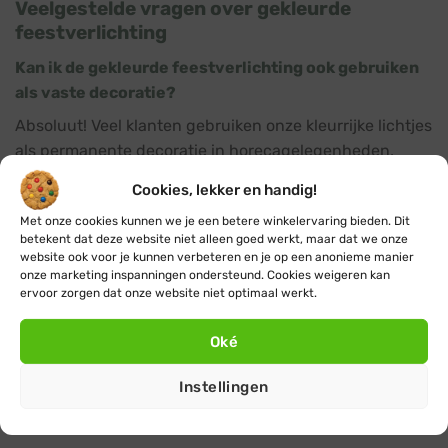
Veelgestelde vragen over gekleurde
feestverlichting
Kan ik de gekleurde feestverlichting ook gebruiken
als vaste decoratie?
Absoluut! Veel klanten gebruiken onze kleurrijke lichtjes
als permanente decoratie in horecagelegenheden,
kinderkamers of gewoon als extra sfeerverlichting
Cookies, lekker en handig!
thuis.
Met onze cookies kunnen we je een betere winkelervaring bieden. Dit
betekent dat deze website niet alleen goed werkt, maar dat we onze
Zijn de gekleurde lampjes vervangbaar?
website ook voor je kunnen verbeteren en je op een anonieme manier
onze marketing inspanningen ondersteund. Cookies weigeren kan
Ja, alle lampjes in onze feestverlichting hebben een
ervoor zorgen dat onze website niet optimaal werkt.
standaard E27 fitting, waardoor je ze gemakkelijk kunt
vervangen als dat nodig is. In ons assortiment vind je
Oké
losse gekleurde LED lampjes in alle kleuren, zodat je
jouw lichtjes altijd kunt herstellen of een nieuwe
Instellingen
kleurencombinatie kunt samenstellen.