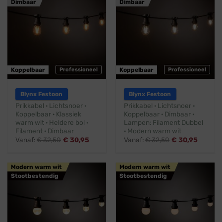
Dimbaar
Dimbaar
Koppelbaar
Professioneel
Koppelbaar
Professioneel
Blynx Festoon
Blynx Festoon
Prikkabel · Lichtsnoer ·
Prikkabel · Lichtsnoer ·
Koppelbaar · Klassiek
Koppelbaar · Dimbaar ·
warm wit · Heldere bol ·
Lampen: Filament Dubbel
Filament · Dimbaar
· Modern warm wit
Vanaf:
€
32,50
€
30,95
Vanaf:
€
32,50
€
30,95
Modern warm wit
Modern warm wit
Stootbestendig
Stootbestendig