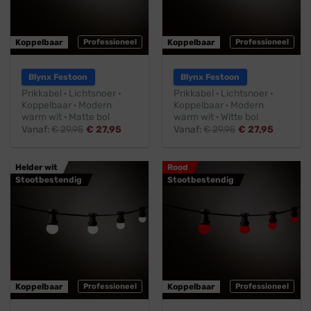
Koppelbaar
Professioneel
Koppelbaar
Professioneel
Blynx Festoon
Blynx Festoon
Prikkabel · Lichtsnoer ·
Prikkabel · Lichtsnoer ·
Koppelbaar · Modern
Koppelbaar · Modern
warm wit · Matte bol
warm wit · Witte bol
Vanaf:
€
29,95
€
27,95
Vanaf:
€
29,95
€
27,95
Helder wit
Rood
Stootbestendig
Stootbestendig
Koppelbaar
Professioneel
Koppelbaar
Professioneel