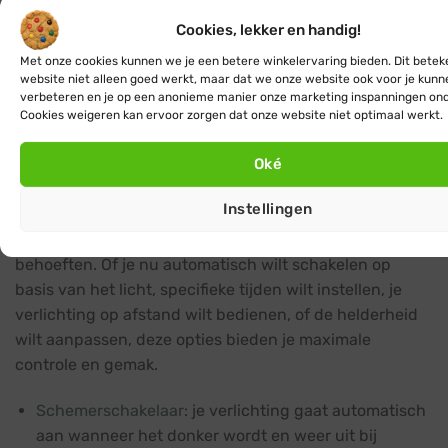
bereiken.
Cookies, lekker en handig!
Hang de lichtsnoeren op.
Met onze cookies kunnen we je een betere winkelervaring bieden. Dit betek
Steek de startkabel in het stopcontact.
website niet alleen goed werkt, maar dat we onze website ook voor je kunn
verbeteren en je op een anonieme manier onze marketing inspanningen on
Klaar! Geniet van een sfeervol verlichte
Cookies weigeren kan ervoor zorgen dat onze website niet optimaal werkt.
buitenruimte.
Oké
Bediening
Instellingen
Met de juiste accessoires kun je de bediening van je
buiten lichtsnoer moeiteloos aanpassen aan jouw
behoeften. Of je nu automatisch wilt schakelen op
basis van het licht, specifieke tijden wilt instellen, je
verlichting op afstand wilt bedienen, of de helderheid
wilt aanpassen, deze opties bieden je maximale
controle en gemak.
Schemerschakelaar
: je verlichting gaat automatisch
aan wanneer het donker wordt en weer uit bij