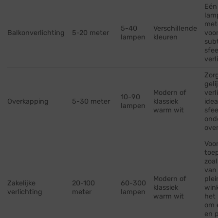
Eén
lam
met
5-40
Verschillende
Balkonverlichting
5-20 meter
voo
lampen
kleuren
subt
sfee
verl
Zor
geli
Modern of
verl
10-90
Overkapping
5-30 meter
klassiek
idea
lampen
warm wit
sfee
ond
ove
Voor
toe
zoal
van
Modern of
plei
Zakelijke
20-100
60-300
klassiek
wink
verlichting
meter
lampen
warm wit
het 
om 
en p