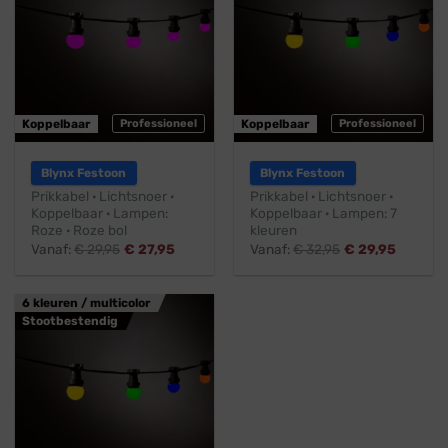
Koppelbaar
Professioneel
Koppelbaar
Professioneel
Blynx Festoon
Blynx Festoon
Prikkabel · Lichtsnoer ·
Prikkabel · Lichtsnoer ·
Koppelbaar · Lampen:
Koppelbaar · Lampen: 7
Roze · Roze bol
kleuren
Vanaf:
€
29,95
€
27,95
Vanaf:
€
32,95
€
29,95
6 kleuren / multicolor
Stootbestendig