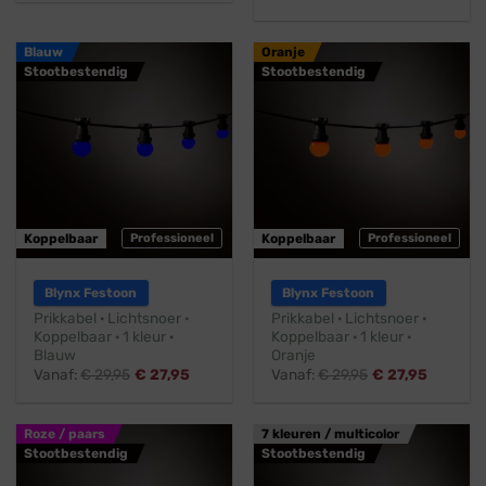
Blauw
Oranje
Stootbestendig
Stootbestendig
Koppelbaar
Professioneel
Koppelbaar
Professioneel
Blynx Festoon
Blynx Festoon
Prikkabel · Lichtsnoer ·
Prikkabel · Lichtsnoer ·
Koppelbaar · 1 kleur ·
Koppelbaar · 1 kleur ·
Blauw
Oranje
Vanaf:
€
29,95
€
27,95
Vanaf:
€
29,95
€
27,95
Roze / paars
7 kleuren / multicolor
Stootbestendig
Stootbestendig