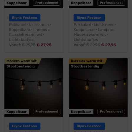
Koppelbaar
Professioneel
Koppelbaar
Professioneel
Blynx Festoon
Blynx Festoon
Prikkabel · Lichtsnoer ·
Prikkabel · Lichtsnoer ·
Koppelbaar · Lampen:
Koppelbaar · Lampen:
Klassiek warm wit ·
Modern warm wit ·
Lichtstaafjes
Lichtstaafjes
Vanaf:
€
29,95
€
27,95
Vanaf:
€
29,95
€
27,95
Modern warm wit
Klassiek warm wit
Stootbestendig
Stootbestendig
Koppelbaar
Professioneel
Koppelbaar
Professioneel
Blynx Festoon
Blynx Festoon