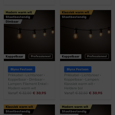
Modern warm wit
Klassiek warm wit
Stootbestendig
Stootbestendig
Dimbaar
Koppelbaar
Professioneel
Koppelbaar
Professioneel
Blynx Festoon
Blynx Festoon
Prikkabel · Lichtsnoer ·
Prikkabel · Lichtsnoer ·
Koppelbaar · Dimbaar ·
Koppelbaar · Lampen:
Lampen: Filament Enkel ·
Klassiek warm wit ·
Modern warm wit
Heldere bol
Vanaf:
€
32,50
€
30,95
Vanaf:
€
32,50
€
30,95
Klassiek warm wit
Modern warm wit
Stootbestendig
Stootbestendig