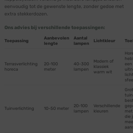
eenvoudig tot de gewenste lengte, zonder gedoe met
extra stekkerdozen.
Ons advies bij verschillende toepassingen:
Aanbevolen
Aantal
Toepassing
Lichtkleur
Toe
lengte
lampen
Hor
heb
Modern of
Terrasverlichting
20-100
40-300
een
klassiek
horeca
meter
lampen
uit
warm wit
lich
sfee
Grot
tuin
bes
20-100
Verschillende
gep
Tuinverlichting
10-50 meter
lampen
kleuren
met
die 
mee
aan