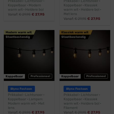
Prikkabel · Lichtsnoer ·
Prikkabel · Lichtsnoer ·
Koppelbaar · Modern
Koppelbaar · Klassiek
warm wit · Heldere bol
warm wit · Heldere bol ·
Met lens
Vanaf:
€
29,95
€
27,95
Vanaf:
€
29,95
€
27,95
Modern warm wit
Klassiek warm wit
Stootbestendig
Stootbestendig
Koppelbaar
Professioneel
Koppelbaar
Professioneel
Blynx Festoon
Blynx Festoon
Prikkabel · Lichtsnoer ·
Prikkabel · Lichtsnoer ·
Koppelbaar · Lampen:
Koppelbaar · Klassiek
Modern warm wit · Met
warm wit · Heldere bol ·
lens
Filament
Vanaf:
€
29,95
€
27,95
Vanaf:
€
29,95
€
27,95