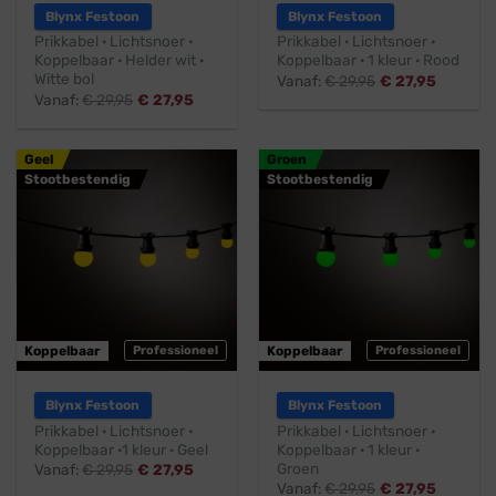
Blynx Festoon
Blynx Festoon
Prikkabel · Lichtsnoer ·
Prikkabel · Lichtsnoer ·
Koppelbaar · Helder wit ·
Koppelbaar · 1 kleur · Rood
Witte bol
Vanaf:
€
29,95
€
27,95
Vanaf:
€
29,95
€
27,95
Geel
Groen
Stootbestendig
Stootbestendig
Koppelbaar
Professioneel
Koppelbaar
Professioneel
Blynx Festoon
Blynx Festoon
Prikkabel · Lichtsnoer ·
Prikkabel · Lichtsnoer ·
Koppelbaar ·1 kleur · Geel
Koppelbaar · 1 kleur ·
Groen
Vanaf:
€
29,95
€
27,95
Vanaf:
€
29,95
€
27,95