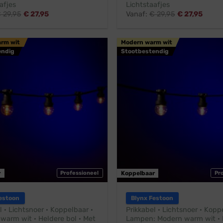
afjes
Lichtstaafjes
€
29,95
€
27,95
Vanaf:
€
29,95
€
27,95
arm wit
Modern warm wit
endig
Stootbestendig
r
Professioneel
Koppelbaar
Pr
estoon
Blynx Festoon
l · Lichtsnoer · Koppelbaar ·
Prikkabel · Lichtsnoer · Kopp
 warm wit · Heldere bol · Met
Lampen: Modern warm wit · 