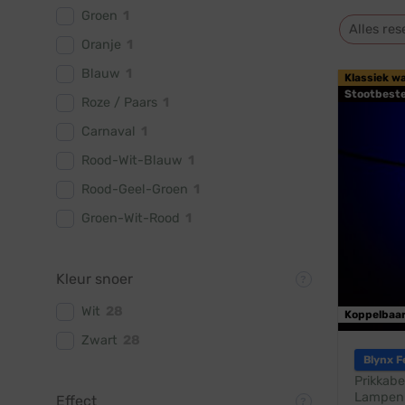
Groen
1
Alles res
Oranje
1
Blauw
1
Klassiek w
Stootbest
Roze / Paars
1
Carnaval
1
Rood-Wit-Blauw
1
Rood-Geel-Groen
1
Groen-Wit-Rood
1
Kleur snoer
Wit
28
Koppelbaa
Zwart
28
Blynx F
Prikkabe
Lampen:
Effect