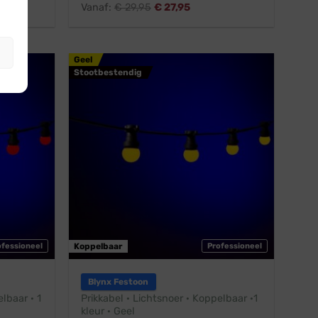
Vanaf:
€
29,95
€
27,95
Geel
Stootbestendig
ofessioneel
Koppelbaar
Professioneel
Blynx Festoon
lbaar · 1
Prikkabel · Lichtsnoer · Koppelbaar ·1
kleur · Geel