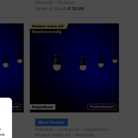
Filament · Dimbaar
Vanaf:
€
32,50
€
30,95
Modern warm wit
Stootbestendig
ofessioneel
Koppelbaar
Professioneel
Blynx Festoon
n
elbaar ·
Prikkabel · Lichtsnoer · Koppelbaar ·
nd.
Modern warm wit · Witte bol