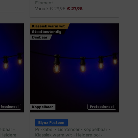
Filament
Vanaf:
€
29,95
€
27,95
Klassiek warm wit
Stootbestendig
Dimbaar
ofessioneel
Koppelbaar
Professioneel
Blynx Festoon
elbaar ·
Prikkabel · Lichtsnoer · Koppelbaar ·
 Heldere
Klassiek warm wit · Heldere bol ·