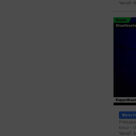
Vanaf:
Groen
Stootbest
Koppelbaa
Blynx F
Prikkabe
kleur · 
Vanaf: