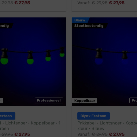
€
29,95
€
27,95
Vanaf:
€
29,95
€
27,95
Blauw
endig
Stootbestendig
r
Professioneel
Koppelbaar
Pr
estoon
Blynx Festoon
l · Lichtsnoer · Koppelbaar · 1
Prikkabel · Lichtsnoer · Koppe
Groen
kleur · Blauw
€
29,95
€
27,95
Vanaf:
€
29,95
€
27,95