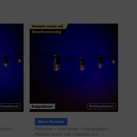
Modern warm wit
Stootbestendig
ofessioneel
Koppelbaar
Professioneel
Blynx Festoon
elbaar ·
Prikkabel · Lichtsnoer · Koppelbaar ·
Modern warm wit · Heldere bol