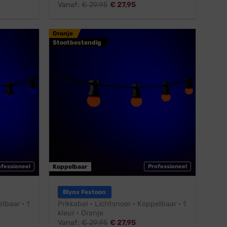
Vanaf:
€
29,95
€
27,95
Oranje
Stootbestendig
ofessioneel
Koppelbaar
Professioneel
Blynx Festoon
lbaar · 1
Prikkabel · Lichtsnoer · Koppelbaar · 1
kleur · Oranje
Vanaf:
€
29,95
€
27,95