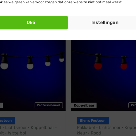
kies weigeren kan ervoor zorgen dat onze website niet optimaal werkt.
warm wit
Vanaf:
€
29,95
€
27,95
€
32,50
€
30,95
Oké
Instellingen
Rood
endig
Stootbestendig
r
Professioneel
Koppelbaar
Pr
estoon
Blynx Festoon
l · Lichtsnoer · Koppelbaar ·
Prikkabel · Lichtsnoer · Koppe
it · Witte bol
kleur · Rood