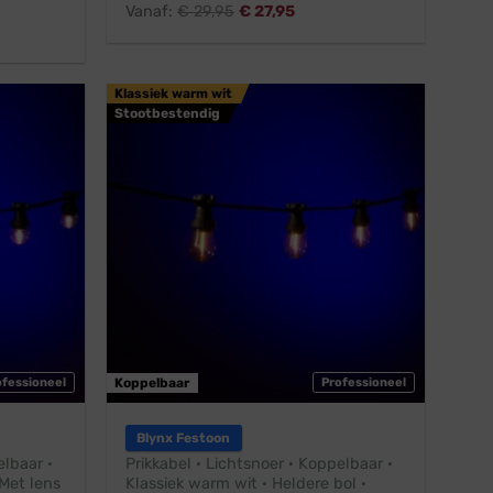
Vanaf:
€
29,95
€
27,95
Klassiek warm wit
Stootbestendig
ofessioneel
Koppelbaar
Professioneel
Blynx Festoon
elbaar ·
Prikkabel · Lichtsnoer · Koppelbaar ·
Met lens
Klassiek warm wit · Heldere bol ·