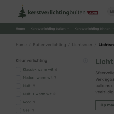
Skip
to
Zoe
naar
content
Home
Kerstverlichting buiten
Kerstverlichting binnen
Home
/
Buitenverlichting
/
Lichtsnoer
/
Lichtsn
Licht
Kleur verlichting
Klassiek warm wit
6
Sfeervoll
Modern warm wit
7
Verkrijgba
balkons e
Multi
9
veelzijdi
Multi + Warm wit
2
Rood
1
Op ma
Geel
1