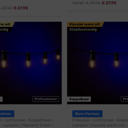
Vanaf:
€
29,95
€
27,95
€
29,95
€
27,95
rm wit
Klassiek warm wit
endig
Stootbestendig
r
Professioneel
Koppelbaar
Pr
estoon
Blynx Festoon
l · Lichtsnoer · Koppelbaar ·
Prikkabel · Lichtsnoer · Kopp
 · Lampen: Filament Enkel ·
Lampen: Klassiek warm wit ·