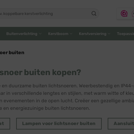
ken
:
Buitenverlichting
Kerstboom
Kerstversiering
Toepassi
oer buiten
snoer buiten kopen?
e en duurzame buiten lichtsnoeren. Weerbestendig en IP44-gec
ar in verschillende lengtes en stijlen, met warm witte of kle
n evenementen in de open lucht. Creëer een gezellige amb
ge en energiezuinige buiten lichtsnoeren.
at
Lampen voor lichtsnoer buiten
Aanslui