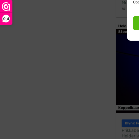
Coo
Modern 
Vanaf:
9,4
Helder wit
Stootbest
Koppelbaa
Blynx F
Prikkabe
Helder w