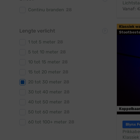
Lichtsta
Vanaf:
Continu branden
28
Klassiek w
Lengte verlicht
Stootbest
1 tot 5 meter
28
5 tot 10 meter
28
10 tot 15 meter
28
15 tot 20 meter
28
20 tot 30 meter
28
30 tot 40 meter
28
40 tot 50 meter
28
Koppelbaa
50 tot 60 meter
28
60 tot 100+ meter
28
Blynx F
Prikkabe
Klassiek