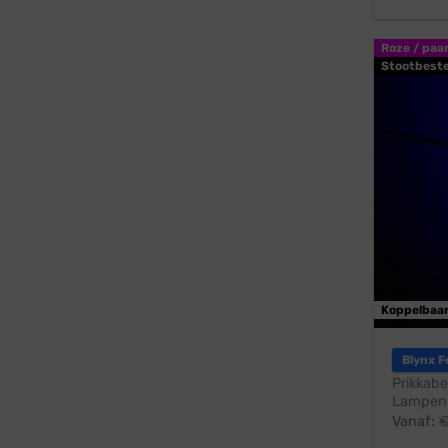
Roze / paa
Stootbest
Koppelbaa
Blynx F
Prikkabe
Lampen:
Vanaf: