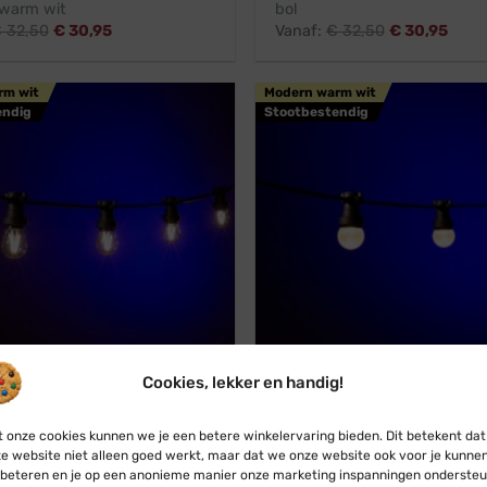
warm wit
bol
€
32,50
€
30,95
Vanaf:
€
32,50
€
30,95
rm wit
Modern warm wit
endig
Stootbestendig
r
Professioneel
Koppelbaar
Pr
Cookies, lekker en handig!
estoon
Blynx Festoon
 onze cookies kunnen we je een betere winkelervaring bieden. Dit betekent dat
e website niet alleen goed werkt, maar dat we onze website ook voor je kunne
l · Lichtsnoer · Koppelbaar ·
Prikkabel · Lichtsnoer · Kopp
beteren en je op een anonieme manier onze marketing inspanningen ondersteu
 · Lampen: Filament Dubbel ·
Modern warm wit · Matte bol