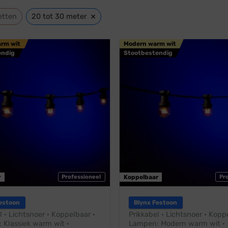
×
etten
20 tot 30 meter
arm wit
Modern warm wit
endig
Stootbestendig
r
Professioneel
Koppelbaar
Pr
estoon
Blynx Festoon
l · Lichtsnoer · Koppelbaar ·
Prikkabel · Lichtsnoer · Kopp
 Klassiek warm wit ·
Lampen: Modern warm wit ·