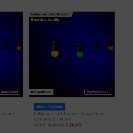
6 kleuren / multicolor
Stootbestendig
ofessioneel
Koppelbaar
Professioneel
Blynx Festoon
elbaar ·
Prikkabel · Lichtsnoer · Koppelbaar ·
Lampen: 6 kleuren
Vanaf:
€
30,95
€
28,95