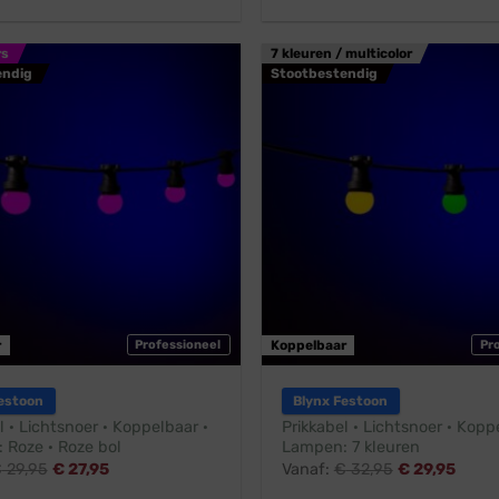
rs
7 kleuren / multicolor
endig
Stootbestendig
r
Professioneel
Koppelbaar
Pr
estoon
Blynx Festoon
l · Lichtsnoer · Koppelbaar ·
Prikkabel · Lichtsnoer · Kopp
 Roze · Roze bol
Lampen: 7 kleuren
€
29,95
€
27,95
Vanaf:
€
32,95
€
29,95