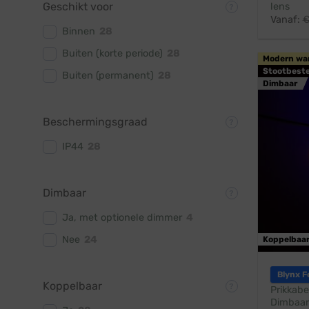
Geschikt voor
lens
Vanaf:
Binnen
28
Buiten (korte periode)
28
Modern wa
Stootbest
Buiten (permanent)
28
Dimbaar
Beschermingsgraad
IP44
28
Dimbaar
Ja, met optionele dimmer
4
Nee
24
Koppelbaa
Blynx F
Koppelbaar
Prikkabe
Dimbaar