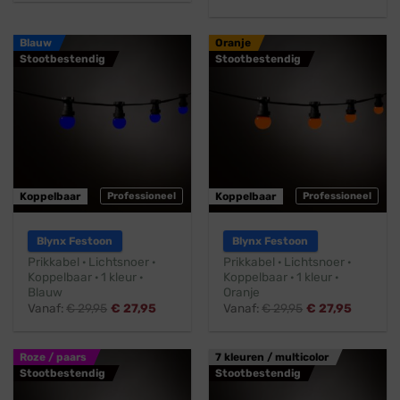
Blauw
Oranje
Stootbestendig
Stootbestendig
Koppelbaar
Professioneel
Koppelbaar
Professioneel
Blynx Festoon
Blynx Festoon
Prikkabel · Lichtsnoer ·
Prikkabel · Lichtsnoer ·
Koppelbaar · 1 kleur ·
Koppelbaar · 1 kleur ·
Blauw
Oranje
Vanaf:
€
29,95
€
27,95
Vanaf:
€
29,95
€
27,95
Roze / paars
7 kleuren / multicolor
Stootbestendig
Stootbestendig