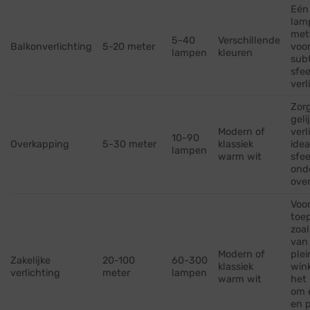
Eén
lam
met
5-40
Verschillende
Balkonverlichting
5-20 meter
voo
lampen
kleuren
subt
sfee
verl
Zor
geli
Modern of
verl
10-90
Overkapping
5-30 meter
klassiek
idea
lampen
warm wit
sfee
ond
ove
Voor
toe
zoal
van
Modern of
plei
Zakelijke
20-100
60-300
klassiek
wink
verlichting
meter
lampen
warm wit
het 
om 
en p