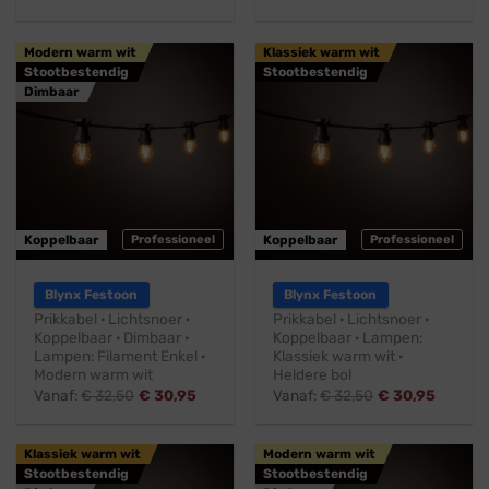
Modern warm wit
Klassiek warm wit
Stootbestendig
Stootbestendig
Dimbaar
Koppelbaar
Professioneel
Koppelbaar
Professioneel
Blynx Festoon
Blynx Festoon
Prikkabel · Lichtsnoer ·
Prikkabel · Lichtsnoer ·
Koppelbaar · Dimbaar ·
Koppelbaar · Lampen:
Lampen: Filament Enkel ·
Klassiek warm wit ·
Modern warm wit
Heldere bol
Vanaf:
€
32,50
€
30,95
Vanaf:
€
32,50
€
30,95
Klassiek warm wit
Modern warm wit
Stootbestendig
Stootbestendig