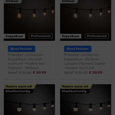
Dimbaar
Dimbaar
Koppelbaar
Professioneel
Koppelbaar
Professioneel
Blynx Festoon
Blynx Festoon
Prikkabel · Lichtsnoer ·
Prikkabel · Lichtsnoer ·
Koppelbaar · Klassiek
Koppelbaar · Dimbaar ·
warm wit · Heldere bol ·
Lampen: Filament Dubbel
Filament · Dimbaar
· Modern warm wit
Vanaf:
€
32,50
€
30,95
Vanaf:
€
32,50
€
30,95
Modern warm wit
Modern warm wit
Stootbestendig
Stootbestendig