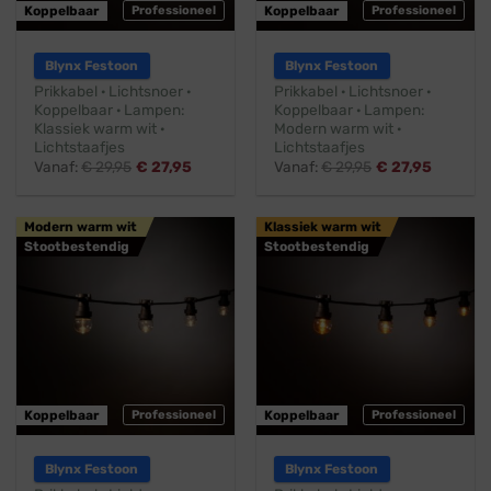
Koppelbaar
Professioneel
Koppelbaar
Professioneel
Blynx Festoon
Blynx Festoon
Prikkabel · Lichtsnoer ·
Prikkabel · Lichtsnoer ·
Koppelbaar · Lampen:
Koppelbaar · Lampen:
Klassiek warm wit ·
Modern warm wit ·
Lichtstaafjes
Lichtstaafjes
Vanaf:
€
29,95
€
27,95
Vanaf:
€
29,95
€
27,95
Modern warm wit
Klassiek warm wit
Stootbestendig
Stootbestendig
Koppelbaar
Professioneel
Koppelbaar
Professioneel
Blynx Festoon
Blynx Festoon