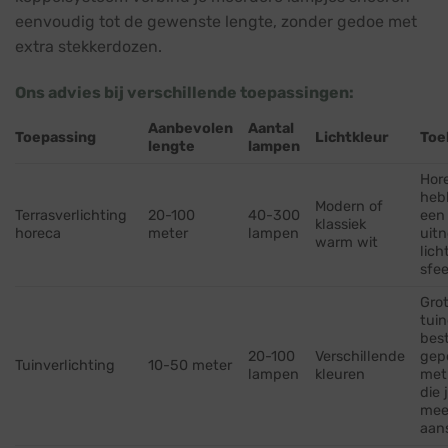
eenvoudig tot de gewenste lengte, zonder gedoe met
extra stekkerdozen.
Ons advies bij verschillende toepassingen:
Aanbevolen
Aantal
Toepassing
Lichtkleur
Toe
lengte
lampen
Hor
heb
Modern of
Terrasverlichting
20-100
40-300
een
klassiek
horeca
meter
lampen
uit
warm wit
lich
sfee
Grot
tuin
bes
20-100
Verschillende
gep
Tuinverlichting
10-50 meter
lampen
kleuren
met
die 
mee
aan