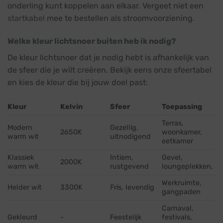
onderling kunt koppelen aan elkaar. Vergeet niet een
startkabel
mee te bestellen als stroomvoorziening.
Welke kleur lichtsnoer buiten heb ik nodig?
De kleur lichtsnoer dat je nodig hebt is afhankelijk van
de sfeer die je wilt creëren. Bekijk eens onze sfeertabel
en kies de kleur die bij jouw doel past:
Kleur
Kelvin
Sfeer
Toepassing
Terras,
Modern
Gezellig,
2650K
woonkamer,
warm wit
uitnodigend
eetkamer
Klassiek
Intiem,
Gevel,
2000K
warm wit
rustgevend
loungeplekken,
Werkruimte,
Helder wit
3300K
Fris, levendig
gangpaden
Carnaval,
Gekleurd
-
Feestelijk
festivals,