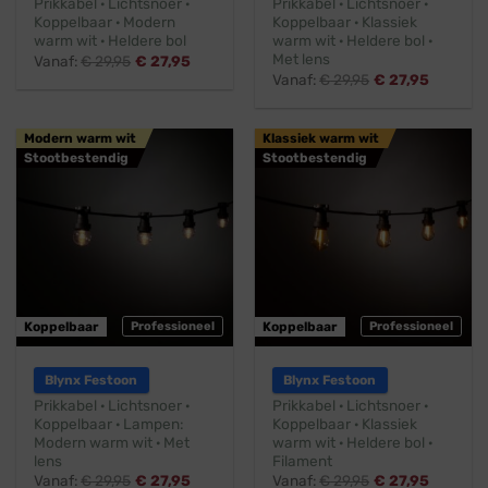
Prikkabel · Lichtsnoer ·
Prikkabel · Lichtsnoer ·
Koppelbaar · Modern
Koppelbaar · Klassiek
warm wit · Heldere bol
warm wit · Heldere bol ·
Met lens
Vanaf:
€
29,95
€
27,95
Vanaf:
€
29,95
€
27,95
Modern warm wit
Klassiek warm wit
Stootbestendig
Stootbestendig
Koppelbaar
Professioneel
Koppelbaar
Professioneel
Blynx Festoon
Blynx Festoon
Prikkabel · Lichtsnoer ·
Prikkabel · Lichtsnoer ·
Koppelbaar · Lampen:
Koppelbaar · Klassiek
Modern warm wit · Met
warm wit · Heldere bol ·
lens
Filament
Vanaf:
€
29,95
€
27,95
Vanaf:
€
29,95
€
27,95