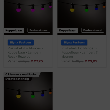
Koppelbaar
Professioneel
Koppelbaar
Professioneel
Blynx Festoon
Blynx Festoon
Prikkabel · Lichtsnoer ·
Prikkabel · Lichtsnoer ·
Koppelbaar · Lampen:
Koppelbaar · Lampen: 7
Roze · Roze bol
kleuren
Vanaf:
€
29,95
€
27,95
Vanaf:
€
32,95
€
29,95
6 kleuren / multicolor
Stootbestendig