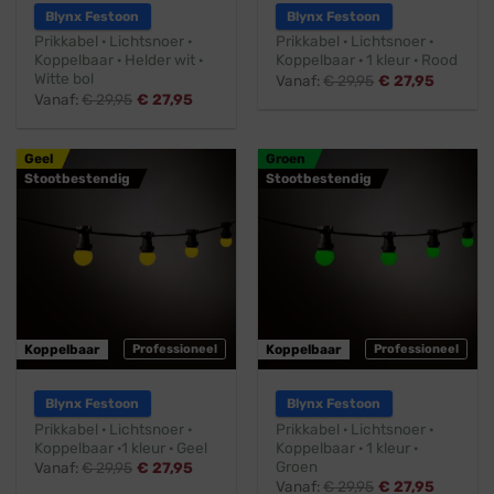
Blynx Festoon
Blynx Festoon
Prikkabel · Lichtsnoer ·
Prikkabel · Lichtsnoer ·
Koppelbaar · Helder wit ·
Koppelbaar · 1 kleur · Rood
Witte bol
Vanaf:
€
29,95
€
27,95
Vanaf:
€
29,95
€
27,95
Geel
Groen
Stootbestendig
Stootbestendig
Koppelbaar
Professioneel
Koppelbaar
Professioneel
Blynx Festoon
Blynx Festoon
Prikkabel · Lichtsnoer ·
Prikkabel · Lichtsnoer ·
Koppelbaar ·1 kleur · Geel
Koppelbaar · 1 kleur ·
Groen
Vanaf:
€
29,95
€
27,95
Vanaf:
€
29,95
€
27,95