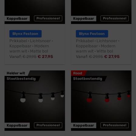
Koppelbaar
Professioneel
Koppelbaar
Professioneel
Blynx Festoon
Blynx Festoon
Prikkabel · Lichtsnoer ·
Prikkabel · Lichtsnoer ·
Koppelbaar · Modern
Koppelbaar · Modern
warm wit · Matte bol
warm wit · Witte bol
Vanaf:
€
29,95
€
27,95
Vanaf:
€
29,95
€
27,95
Helder wit
Rood
Stootbestendig
Stootbestendig
Koppelbaar
Professioneel
Koppelbaar
Professioneel