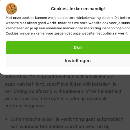
bereiken.
Cookies, lekker en handig!
Hang de lichtsnoeren op.
Met onze cookies kunnen we je een betere winkelervaring bieden. Dit betek
Steek de startkabel in het stopcontact.
website niet alleen goed werkt, maar dat we onze website ook voor je kunn
verbeteren en je op een anonieme manier onze marketing inspanningen on
Klaar! Geniet van een sfeervol verlichte
Cookies weigeren kan ervoor zorgen dat onze website niet optimaal werkt.
buitenruimte.
Oké
Bediening
Instellingen
Met de juiste accessoires kun je de bediening van je
buiten lichtsnoer moeiteloos aanpassen aan jouw
behoeften. Of je nu automatisch wilt schakelen op
basis van het licht, specifieke tijden wilt instellen, je
verlichting op afstand wilt bedienen, of de helderheid
wilt aanpassen, deze opties bieden je maximale
controle en gemak.
Schemerschakelaar
: je verlichting gaat automatisch
aan wanneer het donker wordt en weer uit bij