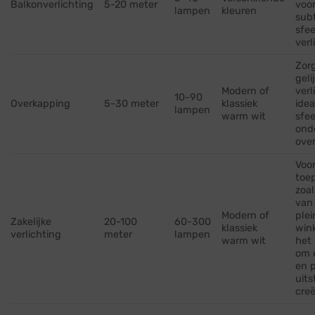
Balkonverlichting
5-20 meter
voo
lampen
kleuren
subt
sfee
verl
Zor
geli
Modern of
verl
10-90
Overkapping
5-30 meter
klassiek
idea
lampen
warm wit
sfee
ond
ove
Voor
toe
zoal
van
Modern of
plei
Zakelijke
20-100
60-300
klassiek
wink
verlichting
meter
lampen
warm wit
het 
om 
en p
uits
creë