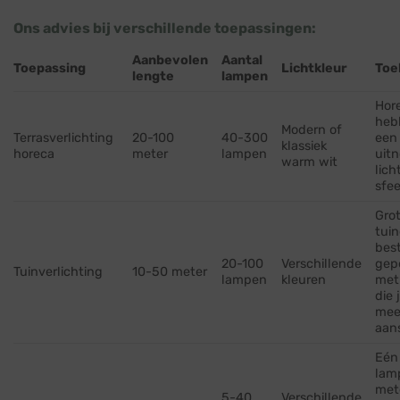
Ons advies bij verschillende toepassingen:
Aanbevolen
Aantal
Toepassing
Lichtkleur
Toe
lengte
lampen
Hor
heb
Modern of
Terrasverlichting
20-100
40-300
een
klassiek
horeca
meter
lampen
uit
warm wit
lich
sfee
Grot
tuin
bes
20-100
Verschillende
gep
Tuinverlichting
10-50 meter
lampen
kleuren
met
die 
mee
aan
Eén
lam
met
5-40
Verschillende