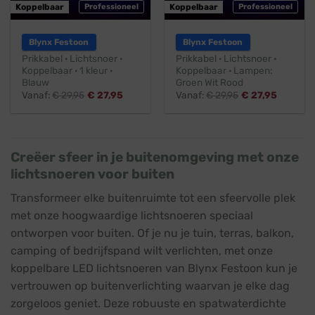
Koppelbaar
Professioneel
Koppelbaar
Professioneel
Blynx Festoon
Blynx Festoon
Prikkabel · Lichtsnoer ·
Prikkabel · Lichtsnoer ·
Koppelbaar · 1 kleur ·
Koppelbaar · Lampen:
Blauw
Groen Wit Rood
Vanaf:
€
29,95
€
27,95
Vanaf:
€
29,95
€
27,95
Creëer sfeer in je buitenomgeving met onze
lichtsnoeren voor buiten
Transformeer elke buitenruimte tot een sfeervolle plek
met onze hoogwaardige lichtsnoeren speciaal
ontworpen voor buiten. Of je nu je tuin, terras, balkon,
camping of bedrijfspand wilt verlichten, met onze
koppelbare LED lichtsnoeren van Blynx Festoon kun je
vertrouwen op buitenverlichting waarvan je elke dag
zorgeloos geniet. Deze robuuste en spatwaterdichte