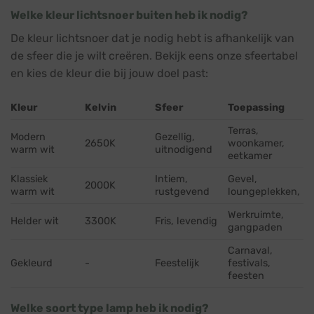
Welke kleur lichtsnoer buiten heb ik nodig?
De kleur lichtsnoer dat je nodig hebt is afhankelijk van
de sfeer die je wilt creëren. Bekijk eens onze sfeertabel
en kies de kleur die bij jouw doel past:
Kleur
Kelvin
Sfeer
Toepassing
Terras,
Modern
Gezellig,
2650K
woonkamer,
warm wit
uitnodigend
eetkamer
Klassiek
Intiem,
Gevel,
2000K
warm wit
rustgevend
loungeplekken,
Werkruimte,
Helder wit
3300K
Fris, levendig
gangpaden
Carnaval,
Gekleurd
-
Feestelijk
festivals,
feesten
Welke soort type lamp heb ik nodig?