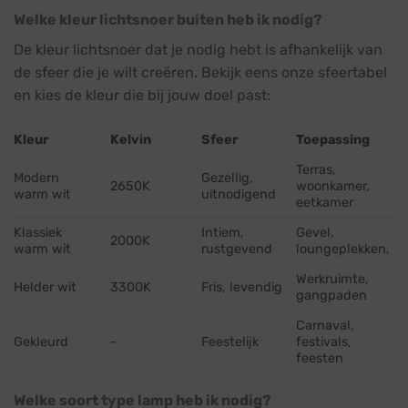
Welke kleur lichtsnoer buiten heb ik nodig?
De kleur lichtsnoer dat je nodig hebt is afhankelijk van
de sfeer die je wilt creëren. Bekijk eens onze sfeertabel
en kies de kleur die bij jouw doel past:
Kleur
Kelvin
Sfeer
Toepassing
Terras,
Modern
Gezellig,
2650K
woonkamer,
warm wit
uitnodigend
eetkamer
Klassiek
Intiem,
Gevel,
2000K
warm wit
rustgevend
loungeplekken,
Werkruimte,
Helder wit
3300K
Fris, levendig
gangpaden
Carnaval,
Gekleurd
-
Feestelijk
festivals,
feesten
Welke soort type lamp heb ik nodig?