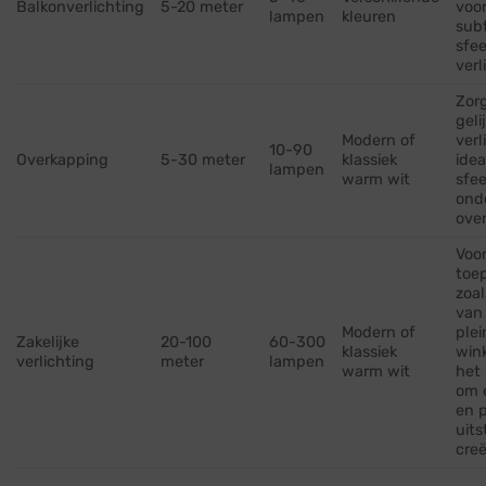
Balkonverlichting
5-20 meter
voo
lampen
kleuren
subt
sfee
verl
Zor
geli
Modern of
verl
10-90
Overkapping
5-30 meter
klassiek
idea
lampen
warm wit
sfee
ond
ove
Voor
toe
zoal
van
Modern of
plei
Zakelijke
20-100
60-300
klassiek
wink
verlichting
meter
lampen
warm wit
het 
om 
en p
uits
creë