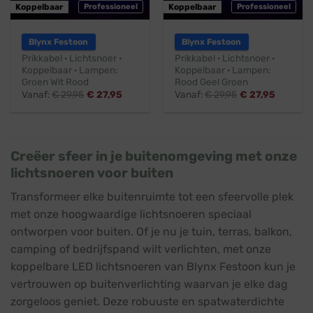
Koppelbaar
Professioneel
Koppelbaar
Professioneel
Blynx Festoon
Blynx Festoon
Prikkabel · Lichtsnoer ·
Prikkabel · Lichtsnoer ·
Koppelbaar · Lampen:
Koppelbaar · Lampen:
Groen Wit Rood
Rood Geel Groen
Vanaf:
€
29,95
€
27,95
Vanaf:
€
29,95
€
27,95
Creëer sfeer in je buitenomgeving met onze
lichtsnoeren voor buiten
Transformeer elke buitenruimte tot een sfeervolle plek
met onze hoogwaardige lichtsnoeren speciaal
ontworpen voor buiten. Of je nu je tuin, terras, balkon,
camping of bedrijfspand wilt verlichten, met onze
koppelbare LED lichtsnoeren van Blynx Festoon kun je
vertrouwen op buitenverlichting waarvan je elke dag
zorgeloos geniet. Deze robuuste en spatwaterdichte