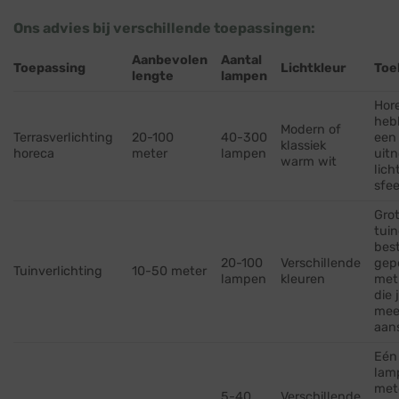
Ons advies bij verschillende toepassingen:
Aanbevolen
Aantal
Toepassing
Lichtkleur
Toe
lengte
lampen
Hor
heb
Modern of
Terrasverlichting
20-100
40-300
een
klassiek
horeca
meter
lampen
uit
warm wit
lich
sfee
Grot
tuin
bes
20-100
Verschillende
gep
Tuinverlichting
10-50 meter
lampen
kleuren
met
die 
mee
aan
Eén
lam
met
5-40
Verschillende