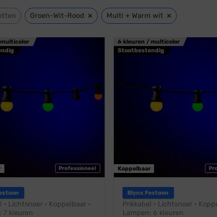
×
×
etten
Groen-Wit-Rood
Multi + Warm wit
 multicolor
6 kleuren / multicolor
endig
Stootbestendig
r
Professioneel
Koppelbaar
Pr
estoon
Blynx Festoon
l · Lichtsnoer · Koppelbaar ·
Prikkabel · Lichtsnoer · Kopp
 7 kleuren
Lampen: 6 kleuren