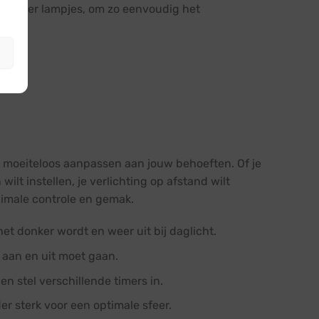
zonder lampjes, om zo eenvoudig het
er moeiteloos aanpassen aan jouw behoeften. Of je
wilt instellen, je verlichting op afstand wilt
ximale controle en gemak.
et donker wordt en weer uit bij daglicht.
s aan en uit moet gaan.
en stel verschillende timers in.
r sterk voor een optimale sfeer.