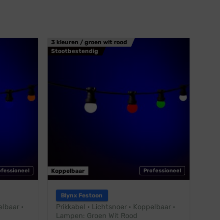
3 kleuren / groen wit rood
Stootbestendig
ofessioneel
Koppelbaar
Professioneel
Blynx Festoon
elbaar ·
Prikkabel · Lichtsnoer · Koppelbaar ·
Lampen: Groen Wit Rood