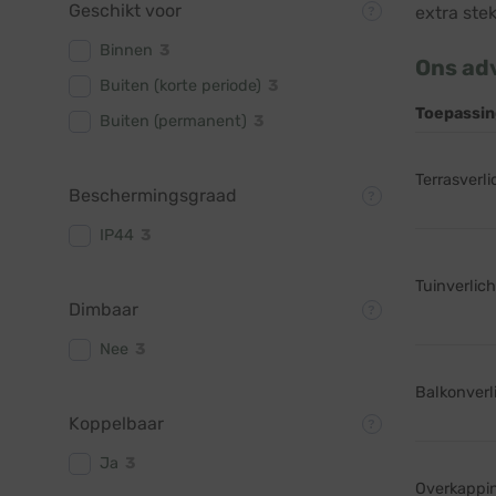
Geschikt voor
extra ste
Binnen
3
Ons adv
Buiten (korte periode)
3
Toepassin
Buiten (permanent)
3
Terrasverl
Beschermingsgraad
IP44
3
Tuinverlich
Dimbaar
Nee
3
Balkonverl
Koppelbaar
Ja
3
Overkappi