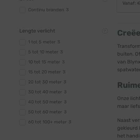
Vanaf:
Continu branden
3
Lengte verlicht
Creëe
1 tot 5 meter
3
Transform
5 tot 10 meter
3
buiten. O
van Blynx
10 tot 15 meter
3
spatwater
15 tot 20 meter
3
20 tot 30 meter
3
Ruime
30 tot 40 meter
3
Onze lich
40 tot 50 meter
3
maar lief
50 tot 60 meter
3
Naast vers
60 tot 100+ meter
3
gekleurd l
het handi