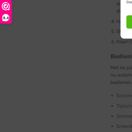
Coo
lengte
dichtst
9,4
Hang d
Steek d
Klaar! 
Bedien
Met de ju
nu automat
bedienen,
Scheme
Tijdsc
Slimme
Snoer