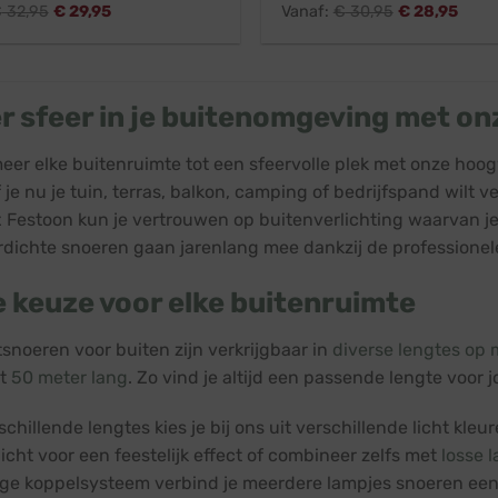
€
32,95
€
29,95
Vanaf:
€
30,95
€
28,95
r sfeer in je buitenomgeving met on
eer elke buitenruimte tot een sfeervolle plek met onze hoo
f je nu je tuin, terras, balkon, camping of bedrijfspand wilt
 Festoon kun je vertrouwen op buitenverlichting waarvan je
dichte snoeren gaan jarenlang mee dankzij de professionele
 keuze voor elke buitenruimte
tsnoeren voor buiten zijn verkrijgbaar in
diverse lengtes op 
st
50 meter lang
. Zo vind je altijd een passende lengte voor 
chillende lengtes kies je bij ons uit verschillende licht kleu
icht voor een feestelijk effect of combineer zelfs met
losse 
ge koppelsysteem verbind je meerdere lampjes snoeren een