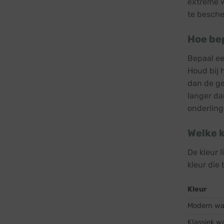
extreme w
te besch
Hoe bep
Bepaal ee
Houd bij 
dan de ge
langer da
onderling
Welke k
De kleur l
kleur die 
Kleur
Modern wa
Klassiek w