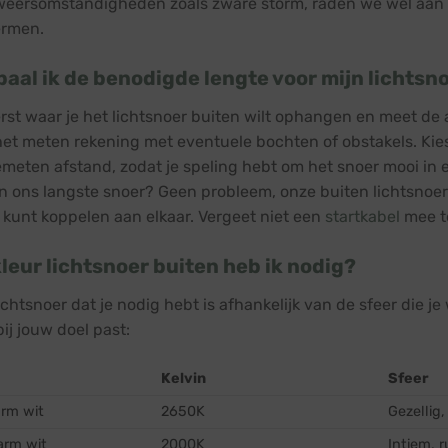
eersomstandigheden zoals zware storm, raden we wel aan om 
ermen.
aal ik de benodigde lengte voor mijn lichtsn
rst waar je het lichtsnoer buiten wilt ophangen en meet de
het meten rekening met eventuele bochten of obstakels. Kies
meten afstand, zodat je speling hebt om het snoer mooi in 
n ons langste snoer? Geen probleem, onze buiten lichtsnoere
 kunt koppelen aan elkaar. Vergeet niet een
startkabel
mee te
leur lichtsnoer buiten heb ik nodig?
ichtsnoer dat je nodig hebt is afhankelijk van de sfeer die je
bij jouw doel past:
Kelvin
Sfeer
rm wit
2650K
Gezellig
arm wit
2000K
Intiem, 