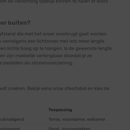
de verlichting tijdelijk binnen te halen of extra
oer buiten?
 afstand die met het snoer overbrugt gaat worden.
 vervolgens een lichtsnoer met iets meer lengte
een lichte boog op te hangen. Is de gewenste lengte
n zijn makkelijk verlengbaar doordat je ze
 bestellen als stroomvoorziening.
 wilt creëren. Bekijk eens onze sfeertabel en kies de
Toepassing
, uitnodigend
Terras, woonkamer, eetkamer
rustgevend
Gevel, loungeplekken,