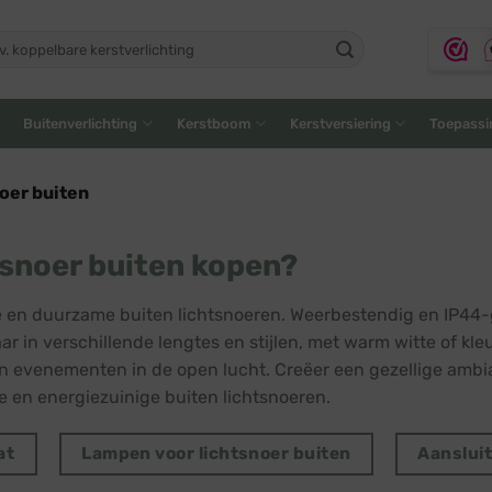
ken
:
Buitenverlichting
Kerstboom
Kerstversiering
Toepassi
oer buiten
snoer buiten kopen?
e en duurzame buiten lichtsnoeren. Weerbestendig en IP44-gec
ar in verschillende lengtes en stijlen, met warm witte of kle
n evenementen in de open lucht. Creëer een gezellige amb
ge en energiezuinige buiten lichtsnoeren.
at
Lampen voor lichtsnoer buiten
Aanslui