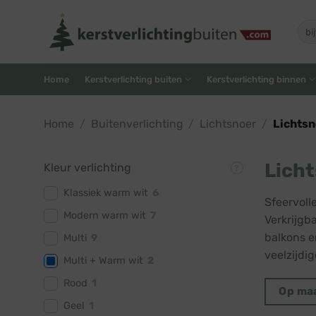
Skip
to
Zoe
naar
content
Home
Kerstverlichting buiten
Kerstverlichting binnen
Home
/
Buitenverlichting
/
Lichtsnoer
/
Lichtsn
Licht
Kleur verlichting
Klassiek warm wit
6
Sfeervoll
Modern warm wit
7
Verkrijgba
balkons e
Multi
9
veelzijdi
Multi + Warm wit
2
Rood
1
Op ma
Geel
1