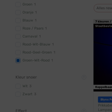
Groen
1
Alles res
Oranje
1
Blauw
1
7 kleuren /
Stootbest
Roze / Paars
1
Carnaval
1
Rood-Wit-Blauw
1
Rood-Geel-Groen
1
Groen-Wit-Rood
1
Kleur snoer
Wit
3
Koppelbaa
Zwart
3
Blynx F
Prikkabe
Lampen:
Effect