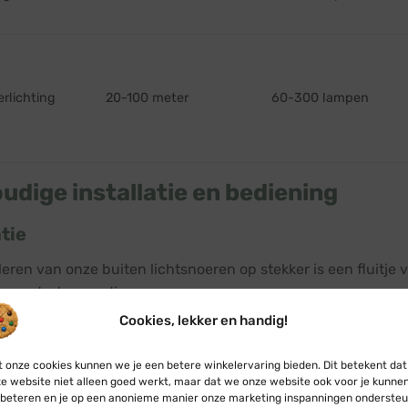
erlichting
20-100 meter
60-300 lampen
udige installatie en bediening
atie
lleren van onze buiten lichtsnoeren op stekker is een fluitje
gereedschap nodig.
Cookies, lekker en handig!
de meegeleverde LED-lampen in de fittingen van het lichtsno
 de gewenste lengte snoeren aan elkaar.
 onze cookies kunnen we je een betere winkelervaring bieden. Dit betekent dat
e website niet alleen goed werkt, maar dat we onze website ook voor je kunne
e meegeleverde startkabel (aansluitsnoer) aan op het eerste
beteren en je op een anonieme manier onze marketing inspanningen ondersteu