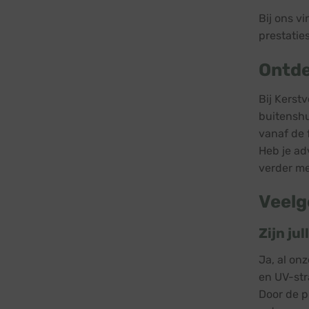
Bij ons v
prestatie
Ontde
Bij Kerst
buitenshu
vanaf de 
Heb je ad
verder me
Veelg
Zijn ju
Ja, al on
en UV-str
Door de p