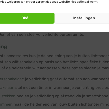
kies weigeren kan ervoor zorgen dat onze website niet optimaal werkt.
 van de startkabel optioneel met
koppelbare verlengsnoeren
bijzijnde stopcontact te bereiken.
e lichtsnoeren op.
Oké
Instellingen
e startkabel in het stopcontact.
Geniet van een sfeervol verlichte buitenruimte.
ing
iste accessoires kun je de bediening van je buiten lichtsno
isch wilt schakelen op basis van het licht, specifieke tijden 
 of de helderheid wilt aanpassen, deze opties bieden je ma
rschakelaar
: je verlichting gaat automatisch aan wanneer h
hakelaar
: stel met een timer in wanneer je verlichting precie
 stekker
: bedien je verlichting op afstand via je smartphone 
dimmer
: maak de helderheid van jouw buiten lichtsnoer minde