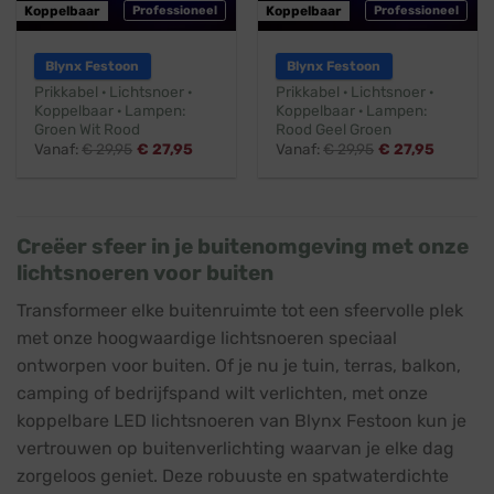
Koppelbaar
Professioneel
Koppelbaar
Professioneel
Blynx Festoon
Blynx Festoon
Prikkabel · Lichtsnoer ·
Prikkabel · Lichtsnoer ·
Koppelbaar · Lampen:
Koppelbaar · Lampen:
Groen Wit Rood
Rood Geel Groen
Vanaf:
€
29,95
€
27,95
Vanaf:
€
29,95
€
27,95
Creëer sfeer in je buitenomgeving met onze
lichtsnoeren voor buiten
Transformeer elke buitenruimte tot een sfeervolle plek
met onze hoogwaardige lichtsnoeren speciaal
ontworpen voor buiten. Of je nu je tuin, terras, balkon,
camping of bedrijfspand wilt verlichten, met onze
koppelbare LED lichtsnoeren van Blynx Festoon kun je
vertrouwen op buitenverlichting waarvan je elke dag
zorgeloos geniet. Deze robuuste en spatwaterdichte