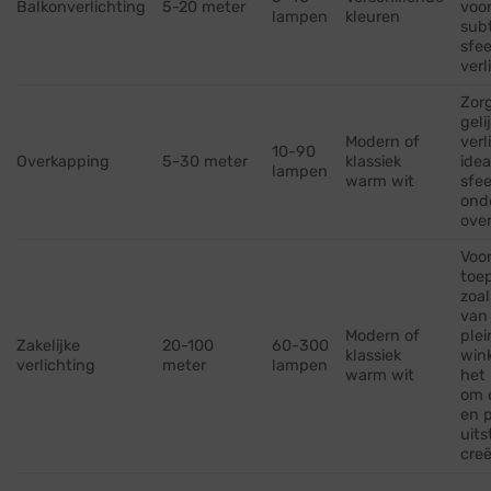
Balkonverlichting
5-20 meter
voo
lampen
kleuren
subt
sfee
verl
Zor
geli
Modern of
verl
10-90
Overkapping
5-30 meter
klassiek
idea
lampen
warm wit
sfee
ond
ove
Voor
toe
zoal
van
Modern of
plei
Zakelijke
20-100
60-300
klassiek
wink
verlichting
meter
lampen
warm wit
het 
om 
en p
uits
creë