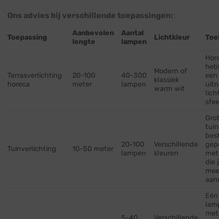
Ons advies bij verschillende toepassingen:
Aanbevolen
Aantal
Toepassing
Lichtkleur
Toe
lengte
lampen
Hor
heb
Modern of
Terrasverlichting
20-100
40-300
een
klassiek
horeca
meter
lampen
uit
warm wit
lich
sfee
Grot
tuin
bes
20-100
Verschillende
gep
Tuinverlichting
10-50 meter
lampen
kleuren
met
die 
mee
aan
Eén
lam
met
5-40
Verschillende