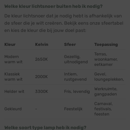
Welke kleur lichtsnoer buiten heb ik nodig?
De kleur lichtsnoer dat je nodig hebt is afhankelijk van
de sfeer die je wilt creëren. Bekijk eens onze sfeertabel
en kies de kleur die bij jouw doel past:
Kleur
Kelvin
Sfeer
Toepassing
Terras,
Modern
Gezellig,
2650K
woonkamer,
warm wit
uitnodigend
eetkamer
Klassiek
Intiem,
Gevel,
2000K
warm wit
rustgevend
loungeplekken,
Werkruimte,
Helder wit
3300K
Fris, levendig
gangpaden
Carnaval,
Gekleurd
-
Feestelijk
festivals,
feesten
Welke soort type lamp heb ik nodig?