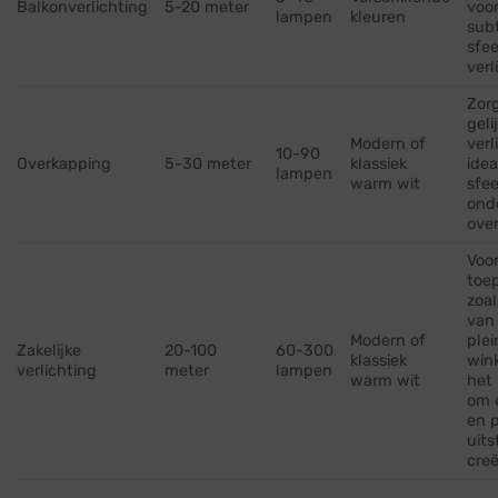
Balkonverlichting
5-20 meter
voo
lampen
kleuren
subt
sfee
verl
Zor
geli
Modern of
verl
10-90
Overkapping
5-30 meter
klassiek
idea
lampen
warm wit
sfee
ond
ove
Voor
toe
zoal
van
Modern of
plei
Zakelijke
20-100
60-300
klassiek
wink
verlichting
meter
lampen
warm wit
het 
om 
en p
uits
creë