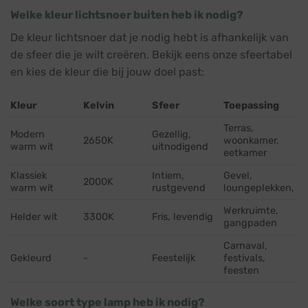
Welke kleur lichtsnoer buiten heb ik nodig?
De kleur lichtsnoer dat je nodig hebt is afhankelijk van
de sfeer die je wilt creëren. Bekijk eens onze sfeertabel
en kies de kleur die bij jouw doel past:
Kleur
Kelvin
Sfeer
Toepassing
Terras,
Modern
Gezellig,
2650K
woonkamer,
warm wit
uitnodigend
eetkamer
Klassiek
Intiem,
Gevel,
2000K
warm wit
rustgevend
loungeplekken,
Werkruimte,
Helder wit
3300K
Fris, levendig
gangpaden
Carnaval,
Gekleurd
-
Feestelijk
festivals,
feesten
Welke soort type lamp heb ik nodig?