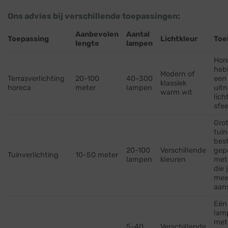
Ons advies bij verschillende toepassingen:
Aanbevolen
Aantal
Toepassing
Lichtkleur
Toe
lengte
lampen
Hor
heb
Modern of
Terrasverlichting
20-100
40-300
een
klassiek
horeca
meter
lampen
uit
warm wit
lich
sfee
Grot
tuin
bes
20-100
Verschillende
gep
Tuinverlichting
10-50 meter
lampen
kleuren
met
die 
mee
aan
Eén
lam
met
5-40
Verschillende