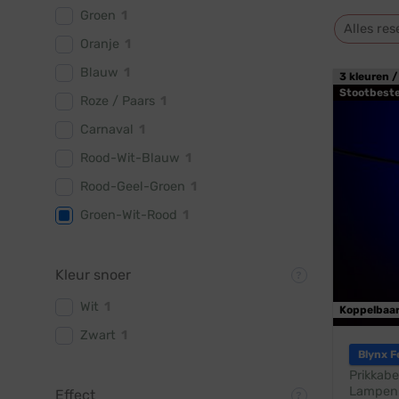
Groen
1
Alles res
Oranje
1
Blauw
1
3 kleuren /
Stootbest
Roze / Paars
1
Carnaval
1
Rood-Wit-Blauw
1
Rood-Geel-Groen
1
Groen-Wit-Rood
1
Kleur snoer
Wit
1
Koppelbaa
Zwart
1
Blynx F
Prikkabe
Lampen:
Effect