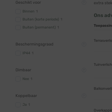
Geschikt voor
extra ste
Binnen
1
Ons adv
Buiten (korte periode)
1
Toepassin
Buiten (permanent)
1
Terrasverl
Beschermingsgraad
IP44
1
Tuinverlich
Dimbaar
Nee
1
Balkonverl
Koppelbaar
Ja
1
Overkappi