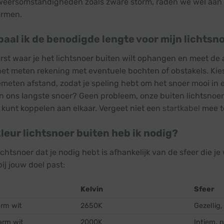
eersomstandigheden zoals zware storm, raden we wel aan om 
ermen.
aal ik de benodigde lengte voor mijn lichtsn
rst waar je het lichtsnoer buiten wilt ophangen en meet de
het meten rekening met eventuele bochten of obstakels. Kies
meten afstand, zodat je speling hebt om het snoer mooi in 
n ons langste snoer? Geen probleem, onze buiten lichtsnoere
 kunt koppelen aan elkaar. Vergeet niet een
startkabel
mee te
leur lichtsnoer buiten heb ik nodig?
ichtsnoer dat je nodig hebt is afhankelijk van de sfeer die je
bij jouw doel past:
Kelvin
Sfeer
rm wit
2650K
Gezellig
arm wit
2000K
Intiem, 