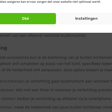
kies weigeren kan ervoor zorgen dat onze website niet optimaal werkt.
 van de startkabel optioneel met
koppelbare verlengsnoeren
bijzijnde stopcontact te bereiken.
e lichtsnoeren op.
Oké
Instellingen
e startkabel in het stopcontact.
Geniet van een sfeervol verlichte buitenruimte.
ing
iste accessoires kun je de bediening van je buiten lichtsno
isch wilt schakelen op basis van het licht, specifieke tijden 
 of de helderheid wilt aanpassen, deze opties bieden je ma
rschakelaar
: je verlichting gaat automatisch aan wanneer h
hakelaar
: stel met een timer in wanneer je verlichting precie
 stekker
: bedien je verlichting op afstand via je smartphone 
dimmer
: maak de helderheid van jouw buiten lichtsnoer minde