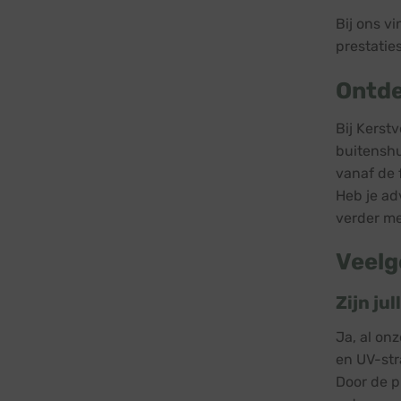
Bij ons v
prestatie
Ontde
Bij Kerst
buitenshu
vanaf de 
Heb je ad
verder me
Veelg
Zijn ju
Ja, al on
en UV-str
Door de p