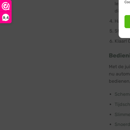
Coo
lengte
dichtst
9,4
Hang d
Steek d
Klaar! 
Bedien
Met de ju
nu automat
bedienen,
Scheme
Tijdsc
Slimme
Snoer