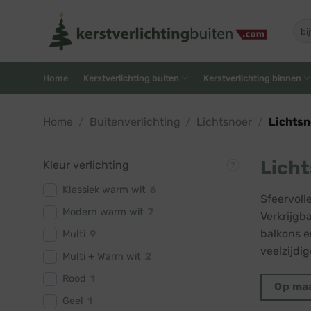
Skip
to
Zoe
naar
content
Home
Kerstverlichting buiten
Kerstverlichting binnen
Home
/
Buitenverlichting
/
Lichtsnoer
/
Lichtsn
Licht
Kleur verlichting
Klassiek warm wit
6
Sfeervoll
Modern warm wit
7
Verkrijgba
balkons e
Multi
9
veelzijdi
Multi + Warm wit
2
Rood
1
Op ma
Geel
1