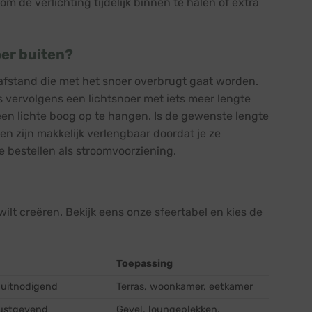
de verlichting tijdelijk binnen te halen of extra
oer buiten?
 afstand die met het snoer overbrugt gaat worden.
 vervolgens een lichtsnoer met iets meer lengte
een lichte boog op te hangen. Is de gewenste lengte
n zijn makkelijk verlengbaar doordat je ze
 bestellen als stroomvoorziening.
 wilt creëren. Bekijk eens onze sfeertabel en kies de
Toepassing
, uitnodigend
Terras, woonkamer, eetkamer
rustgevend
Gevel, loungeplekken,