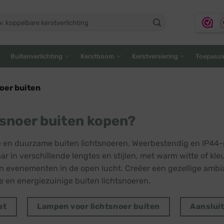
ken
:
Buitenverlichting
Kerstboom
Kerstversiering
Toepassi
oer buiten
snoer buiten kopen?
e en duurzame buiten lichtsnoeren. Weerbestendig en IP44-gec
ar in verschillende lengtes en stijlen, met warm witte of kle
n evenementen in de open lucht. Creëer een gezellige amb
ge en energiezuinige buiten lichtsnoeren.
at
Lampen voor lichtsnoer buiten
Aanslui