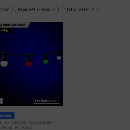
×
×
etten
Groen-Wit-Rood
1 tot 5 meter
 groen wit rood
endig
r
Professioneel
estoon
l · Lichtsnoer · Koppelbaar ·
 Groen Wit Rood