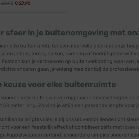
€
29,95
€
27,95
r sfeer in je buitenomgeving met on
eer elke buitenruimte tot een sfeervolle plek met onze hoo
f je nu je tuin, terras, balkon, camping of bedrijfspand wilt
 Festoon kun je vertrouwen op buitenverlichting waarvan je
dichte snoeren gaan jarenlang mee dankzij de professionele
 keuze voor elke buitenruimte
tsnoeren voor buiten zijn verkrijgbaar in
diverse lengtes op 
st
50 meter lang
. Zo vind je altijd een passende lengte voor 
chillende lengtes kies je bij ons uit verschillende licht kleu
icht voor een feestelijk effect of combineer zelfs met
losse 
ge koppelsysteem verbind je meerdere lampjes snoeren een