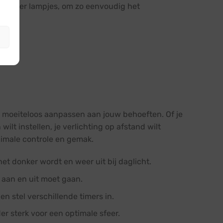
zonder lampjes, om zo eenvoudig het
er moeiteloos aanpassen aan jouw behoeften. Of je
wilt instellen, je verlichting op afstand wilt
ximale controle en gemak.
et donker wordt en weer uit bij daglicht.
s aan en uit moet gaan.
en stel verschillende timers in.
r sterk voor een optimale sfeer.