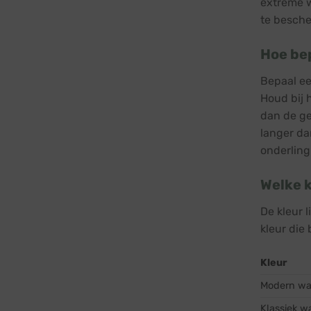
extreme w
te besch
Hoe bep
Bepaal ee
Houd bij 
dan de ge
langer da
onderling
Welke k
De kleur l
kleur die 
Kleur
Modern wa
Klassiek w