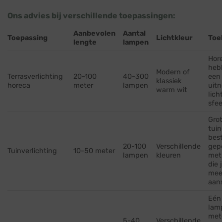
Ons advies bij verschillende toepassingen:
Aanbevolen
Aantal
Toepassing
Lichtkleur
Toe
lengte
lampen
Hor
heb
Modern of
Terrasverlichting
20-100
40-300
een
klassiek
horeca
meter
lampen
uit
warm wit
lich
sfee
Grot
tuin
bes
20-100
Verschillende
gep
Tuinverlichting
10-50 meter
lampen
kleuren
met
die 
mee
aan
Eén
lam
met
5-40
Verschillende