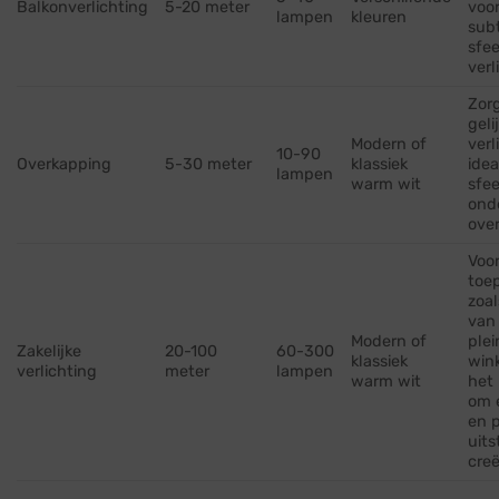
Balkonverlichting
5-20 meter
voo
lampen
kleuren
subt
sfee
verl
Zor
geli
Modern of
verl
10-90
Overkapping
5-30 meter
klassiek
idea
lampen
warm wit
sfee
ond
ove
Voor
toe
zoal
van
Modern of
plei
Zakelijke
20-100
60-300
klassiek
wink
verlichting
meter
lampen
warm wit
het 
om 
en p
uits
creë