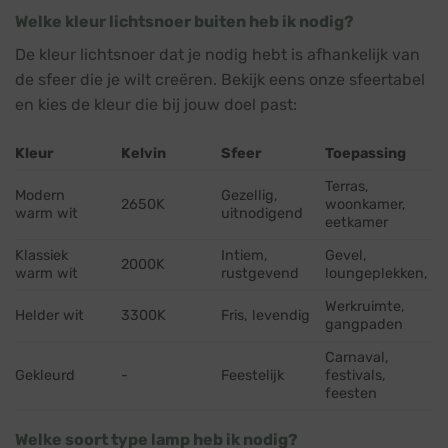
Welke kleur lichtsnoer buiten heb ik nodig?
De kleur lichtsnoer dat je nodig hebt is afhankelijk van
de sfeer die je wilt creëren. Bekijk eens onze sfeertabel
en kies de kleur die bij jouw doel past:
Kleur
Kelvin
Sfeer
Toepassing
Terras,
Modern
Gezellig,
2650K
woonkamer,
warm wit
uitnodigend
eetkamer
Klassiek
Intiem,
Gevel,
2000K
warm wit
rustgevend
loungeplekken,
Werkruimte,
Helder wit
3300K
Fris, levendig
gangpaden
Carnaval,
Gekleurd
-
Feestelijk
festivals,
feesten
Welke soort type lamp heb ik nodig?