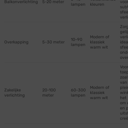
Balkonverlichting
5-20 meter
voo
lampen
kleuren
subt
sfee
verl
Zor
geli
Modern of
verl
10-90
Overkapping
5-30 meter
klassiek
idea
lampen
warm wit
sfee
ond
ove
Voor
toe
zoal
van
Modern of
plei
Zakelijke
20-100
60-300
klassiek
wink
verlichting
meter
lampen
warm wit
het 
om 
en p
uits
creë