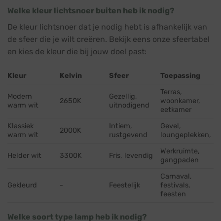
Welke kleur lichtsnoer buiten heb ik nodig?
De kleur lichtsnoer dat je nodig hebt is afhankelijk van
de sfeer die je wilt creëren. Bekijk eens onze sfeertabel
en kies de kleur die bij jouw doel past:
Kleur
Kelvin
Sfeer
Toepassing
Terras,
Modern
Gezellig,
2650K
woonkamer,
warm wit
uitnodigend
eetkamer
Klassiek
Intiem,
Gevel,
2000K
warm wit
rustgevend
loungeplekken,
Werkruimte,
Helder wit
3300K
Fris, levendig
gangpaden
Carnaval,
Gekleurd
-
Feestelijk
festivals,
feesten
Welke soort type lamp heb ik nodig?