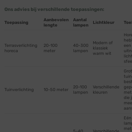
Ons advies bij verschillende toepassingen:
Aanbevolen
Aantal
Toepassing
Lichtkleur
Toe
lengte
lampen
Hor
heb
Modern of
Terrasverlichting
20-100
40-300
een
klassiek
horeca
meter
lampen
uit
warm wit
lich
sfee
Grot
tuin
bes
20-100
Verschillende
gep
Tuinverlichting
10-50 meter
lampen
kleuren
met
die 
mee
aan
Eén
lam
met
5-40
Verschillende