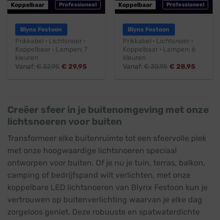
Koppelbaar
Professioneel
Koppelbaar
Professioneel
Blynx Festoon
Blynx Festoon
Prikkabel · Lichtsnoer ·
Prikkabel · Lichtsnoer ·
Koppelbaar · Lampen: 7
Koppelbaar · Lampen: 6
kleuren
kleuren
Vanaf:
€
32,95
€
29,95
Vanaf:
€
30,95
€
28,95
Creëer sfeer in je buitenomgeving met onze
lichtsnoeren voor buiten
Transformeer elke buitenruimte tot een sfeervolle plek
met onze hoogwaardige lichtsnoeren speciaal
ontworpen voor buiten. Of je nu je tuin, terras, balkon,
camping of bedrijfspand wilt verlichten, met onze
koppelbare LED lichtsnoeren van Blynx Festoon kun je
vertrouwen op buitenverlichting waarvan je elke dag
zorgeloos geniet. Deze robuuste en spatwaterdichte