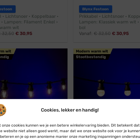
estoon
Blynx Festoon
l · Lichtsnoer · Koppelbaar ·
Prikkabel · Lichtsnoer · Kopp
 · Lampen: Filament Enkel ·
Lampen: Klassiek warm wit ·
warm wit
bol
€
32,50
€
30,95
Vanaf:
€
32,50
€
30,95
rm wit
Modern warm wit
endig
Stootbestendig
Cookies, lekker en handig!
 onze cookies kunnen we je een betere winkelervaring bieden. Dit betekent dat
e website niet alleen goed werkt, maar dat we onze website ook voor je kunne
r
Professioneel
Koppelbaar
Pr
beteren en je op een anonieme manier onze marketing inspanningen ondersteu