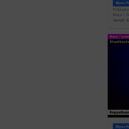
Blynx F
Prikkabe
kleur · 
Vanaf:
Roze / paa
Stootbest
Koppelbaa
Blynx F