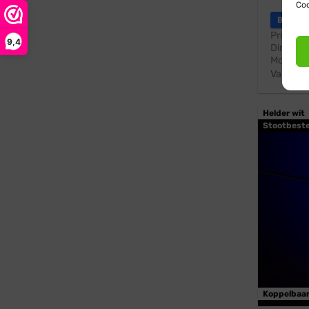
Coo
Blynx F
Prikkabe
9,4
Dimbaar
Modern 
Vanaf:
Helder wit
Stootbest
Koppelbaa