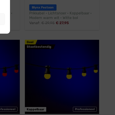
Blynx Festoon
elbaar ·
Prikkabel · Lichtsnoer · Koppelbaar ·
Modern warm wit · Witte bol
Vanaf:
€
29,95
€
27,95
Geel
Stootbestendig
ofessioneel
Koppelbaar
Professioneel