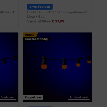
Blynx Festoon
lbaar · 1
Prikkabel · Lichtsnoer · Koppelbaar ·1
kleur · Geel
Vanaf:
€
29,95
€
27,95
Oranje
Stootbestendig
ofessioneel
Koppelbaar
Professioneel