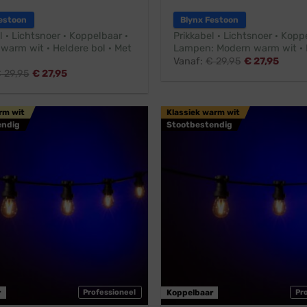
estoon
Blynx Festoon
l · Lichtsnoer · Koppelbaar ·
Prikkabel · Lichtsnoer · Kopp
 warm wit · Heldere bol · Met
Lampen: Modern warm wit · 
Vanaf:
€
29,95
€
27,95
€
29,95
€
27,95
rm wit
Klassiek warm wit
endig
Stootbestendig
r
Professioneel
Koppelbaar
Pr