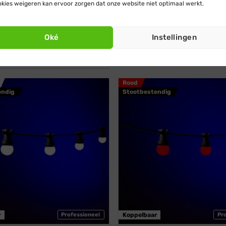
kies weigeren kan ervoor zorgen dat onze website niet optimaal werkt.
estoon
Blynx Festoon
l · Lichtsnoer · Koppelbaar ·
Prikkabel · Lichtsnoer · Kopp
 · Lampen: Filament Dubbel ·
Modern warm wit · Matte bol
Oké
Instellingen
warm wit
Vanaf:
€
29,95
€
27,95
€
32,50
€
30,95
Rood
endig
Stootbestendig
r
Professioneel
Koppelbaar
Pr