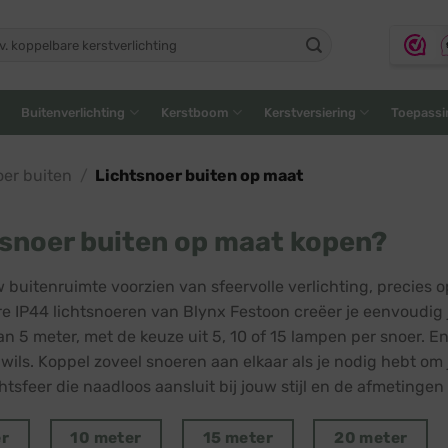
ken
:
Buitenverlichting
Kerstboom
Kerstversiering
Toepassi
oer buiten
/
Lichtsnoer buiten op maat
snoer buiten op maat kopen?
uw buitenruimte voorzien van sfeervolle verlichting, precie
e IP44 lichtsnoeren van Blynx Festoon creëer je eenvoudig je
an 5 meter, met de keuze uit 5, 10 of 15 lampen per snoer. E
 wils. Koppel zoveel snoeren aan elkaar als je nodig hebt om 
htsfeer die naadloos aansluit bij jouw stijl en de afmetingen
er
10 meter
15 meter
20 meter