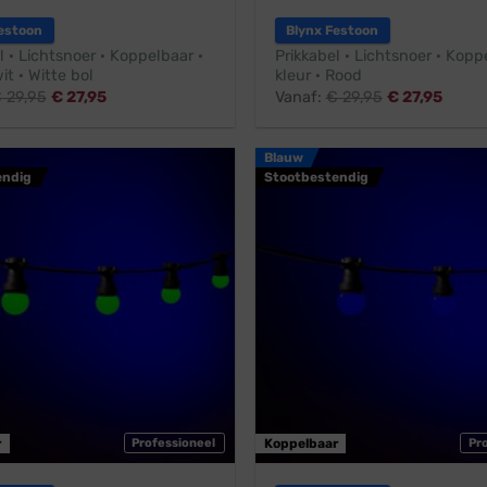
estoon
Blynx Festoon
l · Lichtsnoer · Koppelbaar ·
Prikkabel · Lichtsnoer · Koppe
it · Witte bol
kleur · Rood
€
29,95
€
27,95
Vanaf:
€
29,95
€
27,95
Blauw
endig
Stootbestendig
r
Professioneel
Koppelbaar
Pr