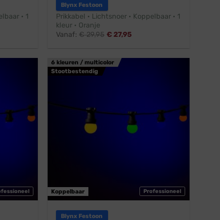
Blynx Festoon
lbaar · 1
Prikkabel · Lichtsnoer · Koppelbaar · 1
kleur · Oranje
Vanaf:
€
29,95
€
27,95
6 kleuren / multicolor
Stootbestendig
ofessioneel
Koppelbaar
Professioneel
Blynx Festoon