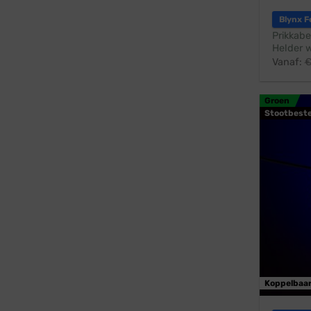
Blynx F
Prikkabe
Helder w
Vanaf:
Groen
Stootbest
Koppelbaa