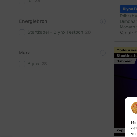
Ja
28
Blynx F
Prikkabe
Energiebron
Dimbaar
Modern 
Startkabel - Blynx Festoon
28
Vanaf:
Modern wa
Merk
Stootbest
Dimbaar
Blynx
28
Met
dez
Koppelbaa
ver