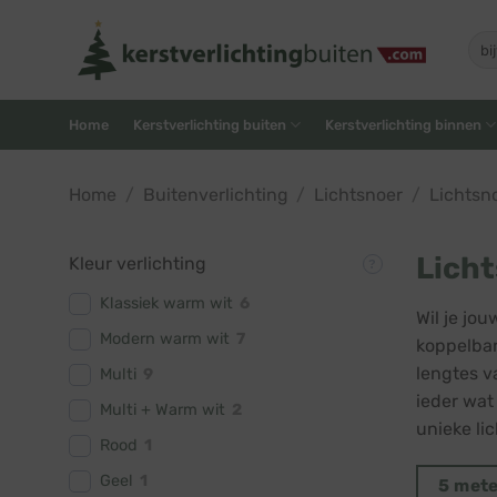
Skip
to
Zoe
naar
content
Home
Kerstverlichting buiten
Kerstverlichting binnen
Home
/
Buitenverlichting
/
Lichtsnoer
/
Lichtsn
Licht
Kleur verlichting
Klassiek warm wit
6
Wil je jo
Modern warm wit
7
koppelbar
lengtes v
Multi
9
ieder wat
Multi + Warm wit
2
unieke lic
Rood
1
Geel
1
5 met