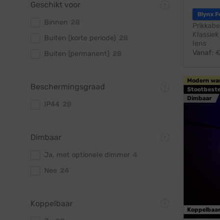
Geschikt voor
Blynx F
Binnen
28
Prikkabe
Klassiek
Buiten (korte periode)
28
lens
Vanaf:
Buiten (permanent)
28
Modern wa
Beschermingsgraad
Stootbest
Dimbaar
IP44
28
Dimbaar
Ja, met optionele dimmer
4
Nee
24
Koppelbaar
Koppelbaa