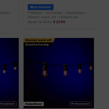
Blynx Festoon
elbaar ·
Prikkabel · Lichtsnoer · Koppelbaar ·
Modern warm wit · Heldere bol
Vanaf:
€
29,95
€
27,95
Klassiek warm wit
Stootbestendig
ofessioneel
Koppelbaar
Professioneel