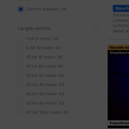
Blynx F
Continu branden
28
Prikkabe
Lampen:
Lichtsta
Lengte verlicht
Vanaf:
1 tot 5 meter
28
Klassiek w
5 tot 10 meter
28
Stootbest
10 tot 15 meter
28
15 tot 20 meter
28
20 tot 30 meter
28
30 tot 40 meter
28
40 tot 50 meter
28
50 tot 60 meter
28
60 tot 100+ meter
28
Koppelbaa