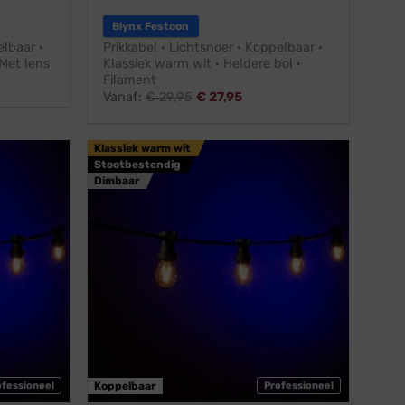
Blynx Festoon
elbaar ·
Prikkabel · Lichtsnoer · Koppelbaar ·
Met lens
Klassiek warm wit · Heldere bol ·
Filament
Vanaf:
€
29,95
€
27,95
Klassiek warm wit
Stootbestendig
Dimbaar
ofessioneel
Koppelbaar
Professioneel