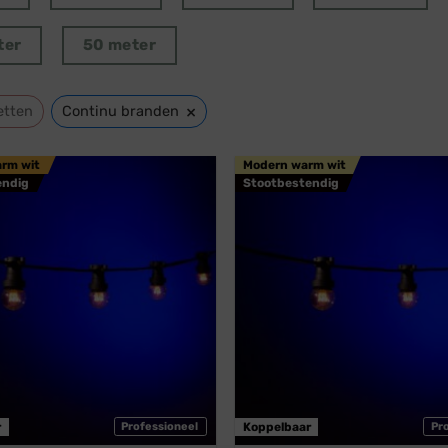
ter
50 meter
×
etten
Continu branden
arm wit
Modern warm wit
endig
Stootbestendig
r
Professioneel
Koppelbaar
Pr