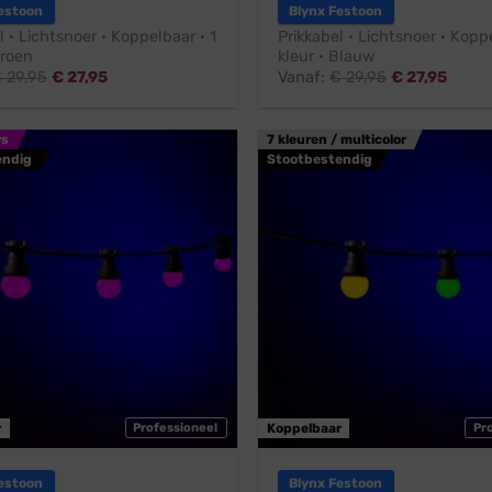
estoon
Blynx Festoon
l · Lichtsnoer · Koppelbaar · 1
Prikkabel · Lichtsnoer · Koppe
Groen
kleur · Blauw
€
29,95
€
27,95
Vanaf:
€
29,95
€
27,95
rs
7 kleuren / multicolor
endig
Stootbestendig
r
Professioneel
Koppelbaar
Pr
estoon
Blynx Festoon