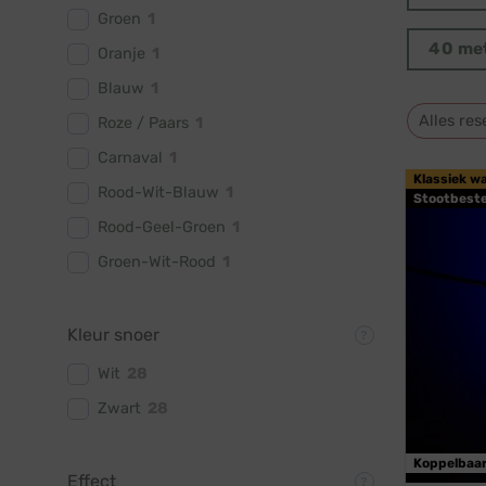
Groen
1
40 me
Oranje
1
Blauw
1
Alles res
Roze / Paars
1
Carnaval
1
Klassiek w
Rood-Wit-Blauw
1
Stootbest
Rood-Geel-Groen
1
Groen-Wit-Rood
1
Kleur snoer
Wit
28
Zwart
28
Koppelbaa
Effect