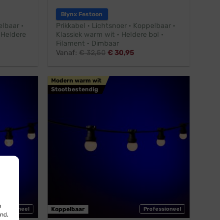
Blynx Festoon
elbaar ·
Prikkabel · Lichtsnoer · Koppelbaar ·
 Heldere
Klassiek warm wit · Heldere bol ·
Filament · Dimbaar
Vanaf:
€
32,50
€
30,95
Modern warm wit
Stootbestendig
n
ofessioneel
Koppelbaar
Professioneel
nd.