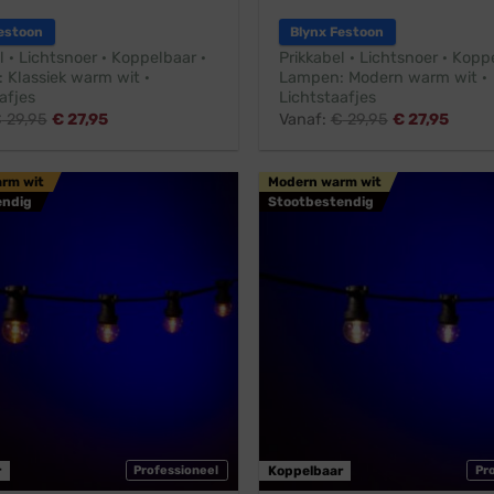
estoon
Blynx Festoon
l · Lichtsnoer · Koppelbaar ·
Prikkabel · Lichtsnoer · Kopp
 Klassiek warm wit ·
Lampen: Modern warm wit ·
afjes
Lichtstaafjes
€
29,95
€
27,95
Vanaf:
€
29,95
€
27,95
arm wit
Modern warm wit
endig
Stootbestendig
r
Professioneel
Koppelbaar
Pr