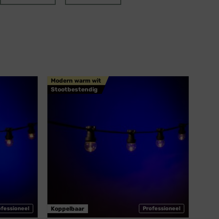
Modern warm wit
Stootbestendig
ofessioneel
Koppelbaar
Professioneel