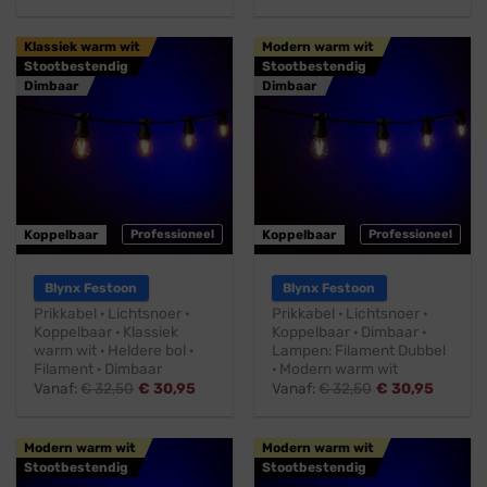
Klassiek warm wit
Modern warm wit
Stootbestendig
Stootbestendig
Dimbaar
Dimbaar
Koppelbaar
Professioneel
Koppelbaar
Professioneel
Blynx Festoon
Blynx Festoon
Prikkabel · Lichtsnoer ·
Prikkabel · Lichtsnoer ·
Koppelbaar · Klassiek
Koppelbaar · Dimbaar ·
warm wit · Heldere bol ·
Lampen: Filament Dubbel
Filament · Dimbaar
· Modern warm wit
Vanaf:
€
32,50
€
30,95
Vanaf:
€
32,50
€
30,95
Modern warm wit
Modern warm wit
Stootbestendig
Stootbestendig