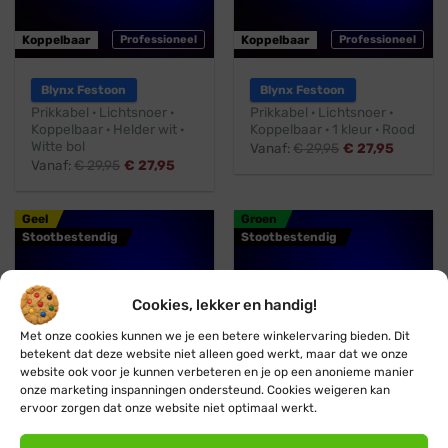
Koppelbaar
Professioneel
Koppelbaar
Professioneel
Blynx Festoon
Blynx Festoon
Prikkabel · Lichtsnoer ·
Prikkabel · Lichtsnoer ·
Koppelbaar · Helder wit ·
Koppelbaar · 1 kleur · Rood
Witte bol
Vanaf:
€
29,95
€
27,95
Vanaf:
€
29,95
€
27,95
Geel
Groen
Stootbestendig
Stootbestendig
Cookies, lekker en handig!
Met onze cookies kunnen we je een betere winkelervaring bieden. Dit
betekent dat deze website niet alleen goed werkt, maar dat we onze
website ook voor je kunnen verbeteren en je op een anonieme manier
onze marketing inspanningen ondersteund. Cookies weigeren kan
Koppelbaar
Professioneel
Koppelbaar
Professioneel
ervoor zorgen dat onze website niet optimaal werkt.
Blynx Festoon
Blynx Festoon