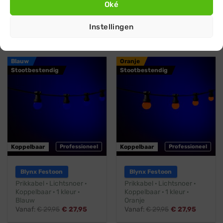
Oké
Prikkabel · Lichtsnoer ·
Prikkabel · Lichtsnoer ·
Koppelbaar ·1 kleur · Geel
Koppelbaar · 1 kleur ·
Groen
Vanaf:
€
29,95
€
27,95
Instellingen
Vanaf:
€
29,95
€
27,95
Blauw
Oranje
Stootbestendig
Stootbestendig
Koppelbaar
Professioneel
Koppelbaar
Professioneel
Blynx Festoon
Blynx Festoon
Prikkabel · Lichtsnoer ·
Prikkabel · Lichtsnoer ·
Koppelbaar · 1 kleur ·
Koppelbaar · 1 kleur ·
Blauw
Oranje
Vanaf:
€
29,95
€
27,95
Vanaf:
€
29,95
€
27,95