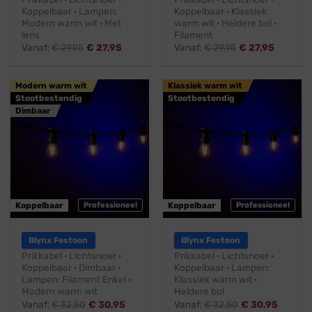
Koppelbaar · Lampen:
Koppelbaar · Klassiek
Modern warm wit · Met
warm wit · Heldere bol ·
lens
Filament
Vanaf:
€
29,95
€
27,95
Vanaf:
€
29,95
€
27,95
Modern warm wit
Klassiek warm wit
Stootbestendig
Stootbestendig
Dimbaar
Koppelbaar
Professioneel
Koppelbaar
Professioneel
Blynx Festoon
Blynx Festoon
Prikkabel · Lichtsnoer ·
Prikkabel · Lichtsnoer ·
Koppelbaar · Dimbaar ·
Koppelbaar · Lampen:
Lampen: Filament Enkel ·
Klassiek warm wit ·
Modern warm wit
Heldere bol
Vanaf:
€
32,50
€
30,95
Vanaf:
€
32,50
€
30,95