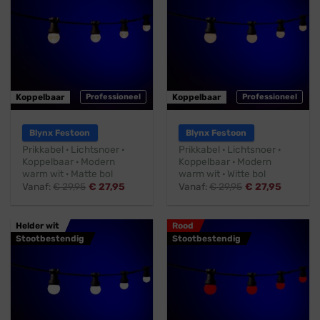
Koppelbaar
Professioneel
Koppelbaar
Professioneel
Blynx Festoon
Blynx Festoon
Prikkabel · Lichtsnoer ·
Prikkabel · Lichtsnoer ·
Koppelbaar · Modern
Koppelbaar · Modern
warm wit · Matte bol
warm wit · Witte bol
Vanaf:
€
29,95
€
27,95
Vanaf:
€
29,95
€
27,95
Helder wit
Rood
Stootbestendig
Stootbestendig