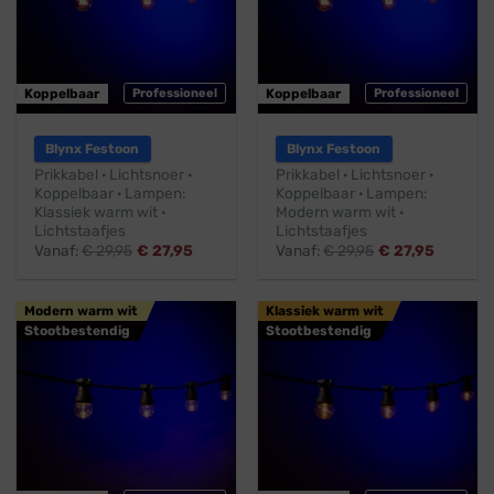
Koppelbaar
Professioneel
Koppelbaar
Professioneel
Blynx Festoon
Blynx Festoon
Prikkabel · Lichtsnoer ·
Prikkabel · Lichtsnoer ·
Koppelbaar · Lampen:
Koppelbaar · Lampen:
Klassiek warm wit ·
Modern warm wit ·
Lichtstaafjes
Lichtstaafjes
Vanaf:
€
29,95
€
27,95
Vanaf:
€
29,95
€
27,95
Modern warm wit
Klassiek warm wit
Stootbestendig
Stootbestendig