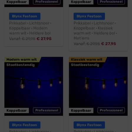
Koppelbaar
Professioneel
Koppelbaar
Professioneel
Blynx Festoon
Blynx Festoon
Prikkabel · Lichtsnoer ·
Prikkabel · Lichtsnoer ·
Koppelbaar · Modern
Koppelbaar · Klassiek
warm wit · Heldere bol
warm wit · Heldere bol ·
Met lens
Vanaf:
€
29,95
€
27,95
Vanaf:
€
29,95
€
27,95
Modern warm wit
Klassiek warm wit
Stootbestendig
Stootbestendig
Koppelbaar
Professioneel
Koppelbaar
Professioneel
Blynx Festoon
Blynx Festoon
Prikkabel · Lichtsnoer ·
Prikkabel · Lichtsnoer ·