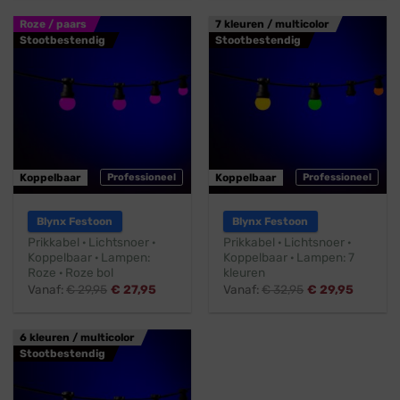
Roze / paars
7 kleuren / multicolor
Stootbestendig
Stootbestendig
Koppelbaar
Professioneel
Koppelbaar
Professioneel
Blynx Festoon
Blynx Festoon
Prikkabel · Lichtsnoer ·
Prikkabel · Lichtsnoer ·
Koppelbaar · Lampen:
Koppelbaar · Lampen: 7
Roze · Roze bol
kleuren
Vanaf:
€
29,95
€
27,95
Vanaf:
€
32,95
€
29,95
6 kleuren / multicolor
Stootbestendig