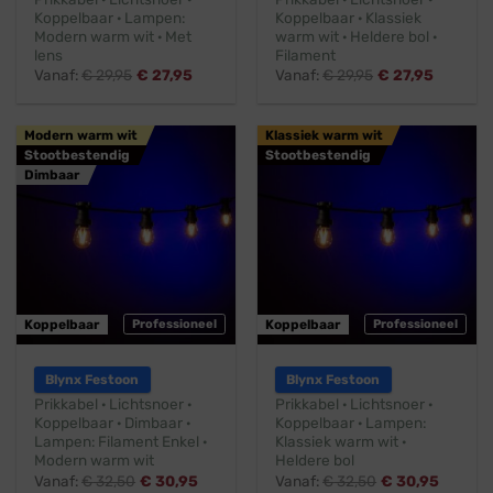
Koppelbaar · Lampen:
Koppelbaar · Klassiek
Modern warm wit · Met
warm wit · Heldere bol ·
lens
Filament
Vanaf:
€
29,95
€
27,95
Vanaf:
€
29,95
€
27,95
Modern warm wit
Klassiek warm wit
Stootbestendig
Stootbestendig
Dimbaar
Koppelbaar
Professioneel
Koppelbaar
Professioneel
Blynx Festoon
Blynx Festoon
Prikkabel · Lichtsnoer ·
Prikkabel · Lichtsnoer ·
Koppelbaar · Dimbaar ·
Koppelbaar · Lampen:
Lampen: Filament Enkel ·
Klassiek warm wit ·
Modern warm wit
Heldere bol
Vanaf:
€
32,50
€
30,95
Vanaf:
€
32,50
€
30,95