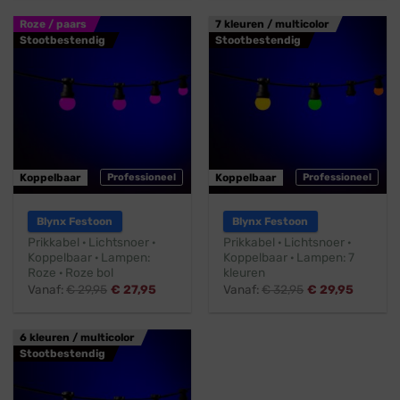
Roze / paars
7 kleuren / multicolor
Stootbestendig
Stootbestendig
Koppelbaar
Professioneel
Koppelbaar
Professioneel
Blynx Festoon
Blynx Festoon
Prikkabel · Lichtsnoer ·
Prikkabel · Lichtsnoer ·
Koppelbaar · Lampen:
Koppelbaar · Lampen: 7
Roze · Roze bol
kleuren
Vanaf:
€
29,95
€
27,95
Vanaf:
€
32,95
€
29,95
6 kleuren / multicolor
Stootbestendig