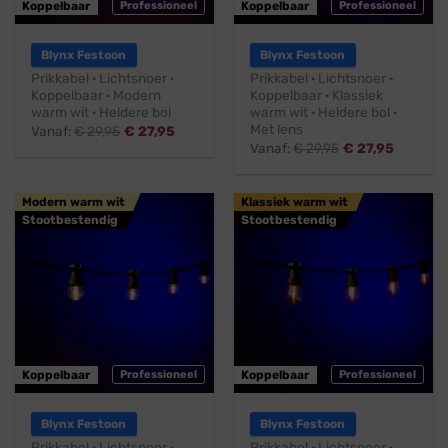
Koppelbaar
Professioneel
Koppelbaar
Professioneel
Blynx Festoon
Blynx Festoon
Prikkabel · Lichtsnoer ·
Prikkabel · Lichtsnoer ·
Koppelbaar · Modern
Koppelbaar · Klassiek
warm wit · Heldere bol
warm wit · Heldere bol ·
Met lens
Vanaf:
€
29,95
€
27,95
Vanaf:
€
29,95
€
27,95
Modern warm wit
Klassiek warm wit
Stootbestendig
Stootbestendig
Koppelbaar
Professioneel
Koppelbaar
Professioneel
Blynx Festoon
Blynx Festoon
Prikkabel · Lichtsnoer ·
Prikkabel · Lichtsnoer ·