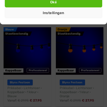
Oké
Prikkabel · Lichtsnoer ·
Prikkabel · Lichtsnoer ·
Koppelbaar ·1 kleur · Geel
Koppelbaar · 1 kleur ·
Groen
Vanaf:
€
29,95
€
27,95
Instellingen
Vanaf:
€
29,95
€
27,95
Blauw
Oranje
Stootbestendig
Stootbestendig
Koppelbaar
Professioneel
Koppelbaar
Professioneel
Blynx Festoon
Blynx Festoon
Prikkabel · Lichtsnoer ·
Prikkabel · Lichtsnoer ·
Koppelbaar · 1 kleur ·
Koppelbaar · 1 kleur ·
Blauw
Oranje
Vanaf:
€
29,95
€
27,95
Vanaf:
€
29,95
€
27,95