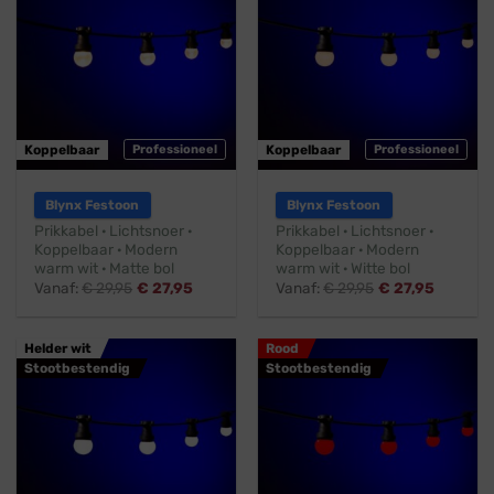
Koppelbaar
Professioneel
Koppelbaar
Professioneel
Blynx Festoon
Blynx Festoon
Prikkabel · Lichtsnoer ·
Prikkabel · Lichtsnoer ·
Koppelbaar · Modern
Koppelbaar · Modern
warm wit · Matte bol
warm wit · Witte bol
Vanaf:
€
29,95
€
27,95
Vanaf:
€
29,95
€
27,95
Helder wit
Rood
Stootbestendig
Stootbestendig