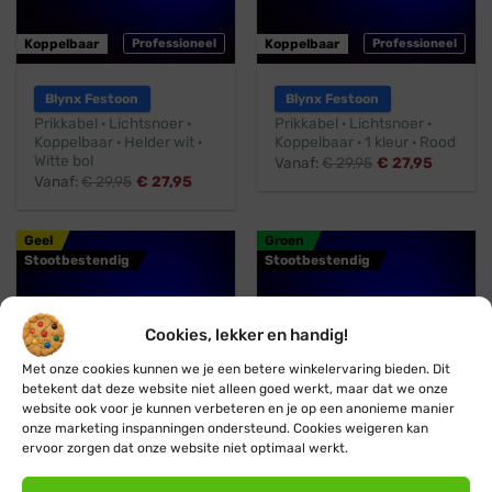
Koppelbaar
Professioneel
Koppelbaar
Professioneel
Blynx Festoon
Blynx Festoon
Prikkabel · Lichtsnoer ·
Prikkabel · Lichtsnoer ·
Koppelbaar · Helder wit ·
Koppelbaar · 1 kleur · Rood
Witte bol
Vanaf:
€
29,95
€
27,95
Vanaf:
€
29,95
€
27,95
Geel
Groen
Stootbestendig
Stootbestendig
Cookies, lekker en handig!
Met onze cookies kunnen we je een betere winkelervaring bieden. Dit
betekent dat deze website niet alleen goed werkt, maar dat we onze
website ook voor je kunnen verbeteren en je op een anonieme manier
onze marketing inspanningen ondersteund. Cookies weigeren kan
Koppelbaar
Professioneel
Koppelbaar
Professioneel
ervoor zorgen dat onze website niet optimaal werkt.
Blynx Festoon
Blynx Festoon