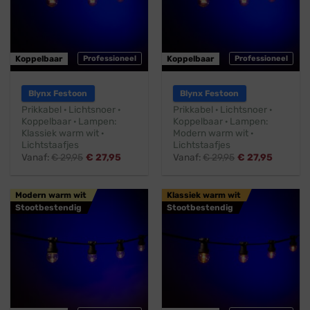
Koppelbaar
Professioneel
Koppelbaar
Professioneel
Blynx Festoon
Blynx Festoon
Prikkabel · Lichtsnoer ·
Prikkabel · Lichtsnoer ·
Koppelbaar · Lampen:
Koppelbaar · Lampen:
Klassiek warm wit ·
Modern warm wit ·
Lichtstaafjes
Lichtstaafjes
Vanaf:
€
29,95
€
27,95
Vanaf:
€
29,95
€
27,95
Modern warm wit
Klassiek warm wit
Stootbestendig
Stootbestendig