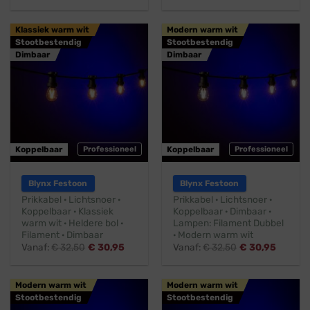
Klassiek warm wit
Modern warm wit
Stootbestendig
Stootbestendig
Dimbaar
Dimbaar
Koppelbaar
Professioneel
Koppelbaar
Professioneel
Blynx Festoon
Blynx Festoon
Prikkabel · Lichtsnoer ·
Prikkabel · Lichtsnoer ·
Koppelbaar · Klassiek
Koppelbaar · Dimbaar ·
warm wit · Heldere bol ·
Lampen: Filament Dubbel
Filament · Dimbaar
· Modern warm wit
Vanaf:
€
32,50
€
30,95
Vanaf:
€
32,50
€
30,95
Modern warm wit
Modern warm wit
Stootbestendig
Stootbestendig