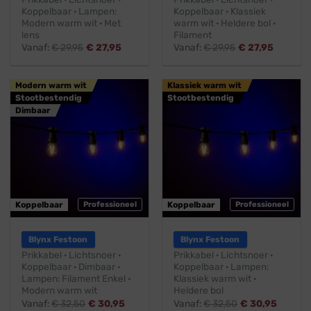
Koppelbaar · Lampen:
Koppelbaar · Klassiek
Modern warm wit · Met
warm wit · Heldere bol ·
lens
Filament
Vanaf:
€
29,95
€
27,95
Vanaf:
€
29,95
€
27,95
Modern warm wit
Klassiek warm wit
Stootbestendig
Stootbestendig
Dimbaar
Koppelbaar
Professioneel
Koppelbaar
Professioneel
Blynx Festoon
Blynx Festoon
Prikkabel · Lichtsnoer ·
Prikkabel · Lichtsnoer ·
Koppelbaar · Dimbaar ·
Koppelbaar · Lampen:
Lampen: Filament Enkel ·
Klassiek warm wit ·
Modern warm wit
Heldere bol
Vanaf:
€
32,50
€
30,95
Vanaf:
€
32,50
€
30,95