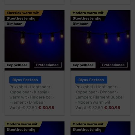
Klassiek warm wit
Modern warm wit
Stootbestendig
Stootbestendig
Dimbaar
Dimbaar
Koppelbaar
Professioneel
Koppelbaar
Professioneel
Blynx Festoon
Blynx Festoon
Prikkabel · Lichtsnoer ·
Prikkabel · Lichtsnoer ·
Koppelbaar · Klassiek
Koppelbaar · Dimbaar ·
warm wit · Heldere bol ·
Lampen: Filament Dubbel
Filament · Dimbaar
· Modern warm wit
Vanaf:
€
32,50
€
30,95
Vanaf:
€
32,50
€
30,95
Modern warm wit
Modern warm wit
Stootbestendig
Stootbestendig