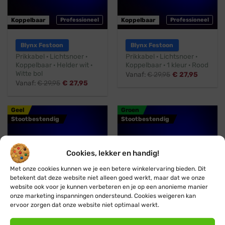
Koppelbaar
Professioneel
Koppelbaar
Professioneel
Blynx Festoon
Blynx Festoon
Prikkabel · Lichtsnoer ·
Prikkabel · Lichtsnoer ·
Koppelbaar · Helder wit ·
Koppelbaar · 1 kleur · Rood
Witte bol
Vanaf:
€
29,95
€
27,95
Vanaf:
€
29,95
€
27,95
Geel
Groen
Stootbestendig
Stootbestendig
Cookies, lekker en handig!
Met onze cookies kunnen we je een betere winkelervaring bieden. Dit
betekent dat deze website niet alleen goed werkt, maar dat we onze
website ook voor je kunnen verbeteren en je op een anonieme manier
onze marketing inspanningen ondersteund. Cookies weigeren kan
Koppelbaar
Professioneel
Koppelbaar
Professioneel
ervoor zorgen dat onze website niet optimaal werkt.
Blynx Festoon
Blynx Festoon