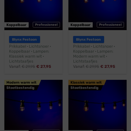
Koppelbaar
Professioneel
Koppelbaar
Professioneel
Blynx Festoon
Blynx Festoon
Prikkabel · Lichtsnoer ·
Prikkabel · Lichtsnoer ·
Koppelbaar · Lampen:
Koppelbaar · Lampen:
Klassiek warm wit ·
Modern warm wit ·
Lichtstaafjes
Lichtstaafjes
Vanaf:
€
29,95
€
27,95
Vanaf:
€
29,95
€
27,95
Modern warm wit
Klassiek warm wit
Stootbestendig
Stootbestendig