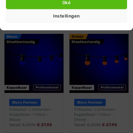
Oké
Prikkabel · Lichtsnoer ·
Prikkabel · Lichtsnoer ·
Koppelbaar ·1 kleur · Geel
Koppelbaar · 1 kleur ·
Groen
Vanaf:
€
29,95
€
27,95
Instellingen
Vanaf:
€
29,95
€
27,95
Blauw
Oranje
Stootbestendig
Stootbestendig
Koppelbaar
Professioneel
Koppelbaar
Professioneel
Blynx Festoon
Blynx Festoon
Prikkabel · Lichtsnoer ·
Prikkabel · Lichtsnoer ·
Koppelbaar · 1 kleur ·
Koppelbaar · 1 kleur ·
Blauw
Oranje
Vanaf:
€
29,95
€
27,95
Vanaf:
€
29,95
€
27,95