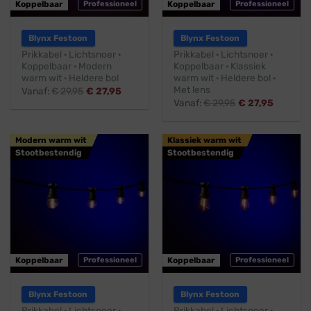
Koppelbaar
Professioneel
Koppelbaar
Professioneel
Blynx Festoon
Blynx Festoon
Prikkabel · Lichtsnoer ·
Prikkabel · Lichtsnoer ·
Koppelbaar · Modern
Koppelbaar · Klassiek
warm wit · Heldere bol
warm wit · Heldere bol ·
Met lens
Vanaf:
€
29,95
€
27,95
Vanaf:
€
29,95
€
27,95
Modern warm wit
Klassiek warm wit
Stootbestendig
Stootbestendig
Koppelbaar
Professioneel
Koppelbaar
Professioneel
Blynx Festoon
Blynx Festoon
Prikkabel · Lichtsnoer ·
Prikkabel · Lichtsnoer ·