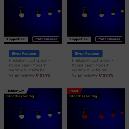
Koppelbaar
Professioneel
Koppelbaar
Professioneel
Blynx Festoon
Blynx Festoon
Prikkabel · Lichtsnoer ·
Prikkabel · Lichtsnoer ·
Koppelbaar · Modern
Koppelbaar · Modern
warm wit · Matte bol
warm wit · Witte bol
Vanaf:
€
29,95
€
27,95
Vanaf:
€
29,95
€
27,95
Helder wit
Rood
Stootbestendig
Stootbestendig