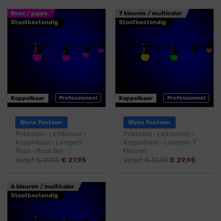
Roze / paars
7 kleuren / multicolor
Stootbestendig
Stootbestendig
Koppelbaar
Professioneel
Koppelbaar
Professioneel
Blynx Festoon
Blynx Festoon
Prikkabel · Lichtsnoer ·
Prikkabel · Lichtsnoer ·
Koppelbaar · Lampen:
Koppelbaar · Lampen: 7
Roze · Roze bol
kleuren
Vanaf:
€
29,95
€
27,95
Vanaf:
€
32,95
€
29,95
6 kleuren / multicolor
Stootbestendig