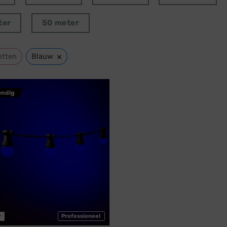
ter
50 meter
×
etten
Blauw
endig
r
Professioneel