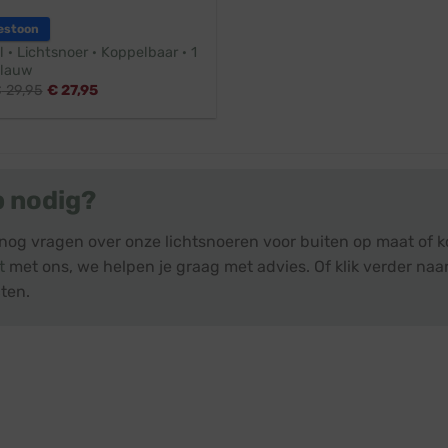
estoon
l · Lichtsnoer · Koppelbaar · 1
Blauw
€
29,95
€
27,95
p nodig?
 nog vragen over onze lichtsnoeren voor buiten op maat of k
t
met ons, we helpen je graag met advies. Of klik verder naar
ten.