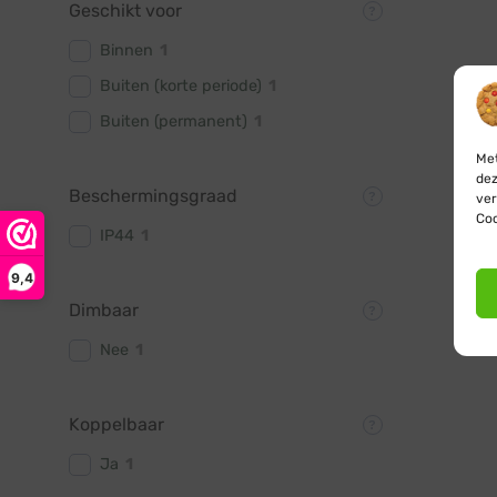
Geschikt voor
Binnen
1
Buiten (korte periode)
1
Buiten (permanent)
1
Met
dez
Beschermingsgraad
ver
Coo
IP44
1
9,4
Dimbaar
Nee
1
Koppelbaar
Ja
1