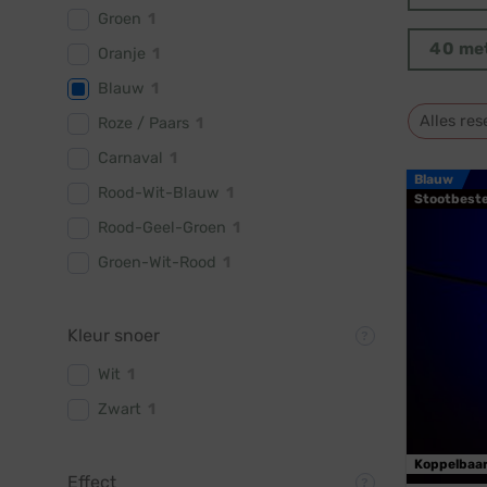
Groen
1
40 me
Oranje
1
Blauw
1
Alles res
Roze / Paars
1
Carnaval
1
Blauw
Rood-Wit-Blauw
1
Stootbest
Rood-Geel-Groen
1
Groen-Wit-Rood
1
Kleur snoer
Wit
1
Zwart
1
Koppelbaa
Effect