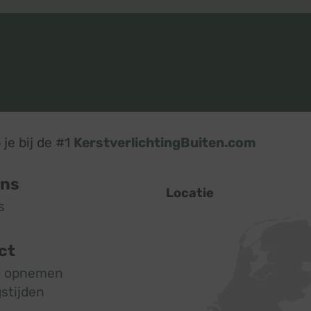
je bij de #1
KerstverlichtingBuiten.com
ons
Locatie
s
ct
t opnemen
stijden