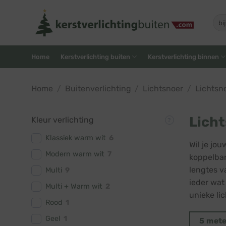
Skip
to
Zoe
naar
content
Home
Kerstverlichting buiten
Kerstverlichting binnen
Home
/
Buitenverlichting
/
Lichtsnoer
/
Lichtsn
Licht
Kleur verlichting
Klassiek warm wit
6
Wil je jo
Modern warm wit
7
koppelbar
lengtes v
Multi
9
ieder wat
Multi + Warm wit
2
unieke lic
Rood
1
Geel
1
5 met