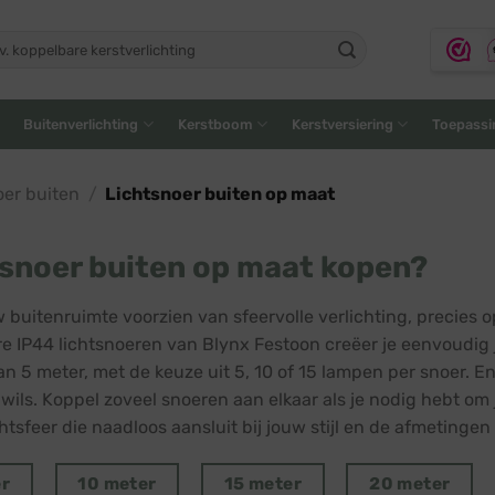
ken
:
Buitenverlichting
Kerstboom
Kerstversiering
Toepassi
oer buiten
/
Lichtsnoer buiten op maat
snoer buiten op maat kopen?
uw buitenruimte voorzien van sfeervolle verlichting, precie
e IP44 lichtsnoeren van Blynx Festoon creëer je eenvoudig je
an 5 meter, met de keuze uit 5, 10 of 15 lampen per snoer. E
 wils. Koppel zoveel snoeren aan elkaar als je nodig hebt om 
htsfeer die naadloos aansluit bij jouw stijl en de afmetingen
er
10 meter
15 meter
20 meter