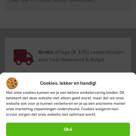
Gratis
of lage (€ 3,95) verzendkosten
voor heel Nederland & België
Cookies, lekker en handig!
Met onze cookies kunnen we je een betere winkelervaring bieden. Dit
Verzending
binnen 24 uur
op
betekent dat deze website niet alleen goed werkt, maar dat we onze
website ook voor je kunnen verbeteren en je op een anonieme manier
werkdagen (maandag t/m vrijdag)
onze marketing inspanningen ondersteund. Cookies weigeren kan
ervoor zorgen dat onze website niet optimaal werkt.
Oké