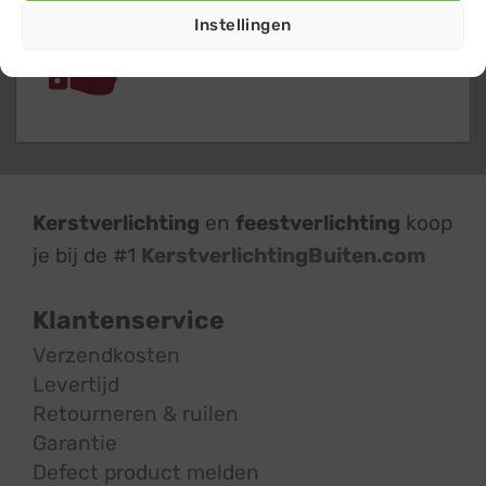
Instellingen
Klanten geven ons een 9,4
op basis van
+14.800
beoordelingen
Kerstverlichting
en
feestverlichting
koop
je bij de #1
KerstverlichtingBuiten.com
Klantenservice
Verzendkosten
Levertijd
Retourneren & ruilen
Garantie
Defect product melden