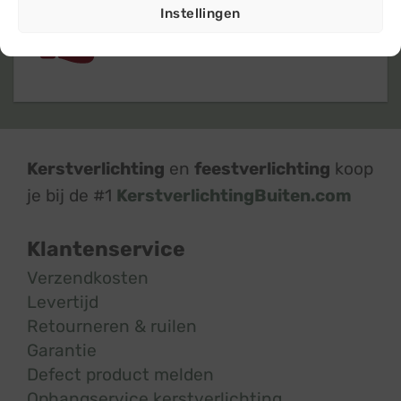
Instellingen
Klanten geven ons een 9,4
op basis van
+14.800
beoordelingen
Kerstverlichting
en
feestverlichting
koop
je bij de #1
KerstverlichtingBuiten.com
Klantenservice
Verzendkosten
Levertijd
Retourneren & ruilen
Garantie
Defect product melden
Ophangservice kerstverlichting