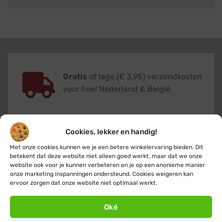
Gratis
of lage (€ 3,95) verzendkosten
voor heel Nederland & België
Cookies, lekker en handig!
Met onze cookies kunnen we je een betere winkelervaring bieden. Dit
Verzending
binnen 24 uur
op
betekent dat deze website niet alleen goed werkt, maar dat we onze
werkdagen (maandag t/m vrijdag)
website ook voor je kunnen verbeteren en je op een anonieme manier
onze marketing inspanningen ondersteund. Cookies weigeren kan
ervoor zorgen dat onze website niet optimaal werkt.
Oké