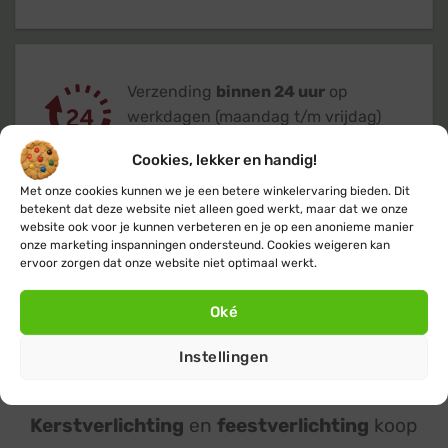
Verzending
binnen 24 uur
op
werkdagen (maandag t/m vrijdag)
Cookies, lekker en handig!
Met onze cookies kunnen we je een betere winkelervaring bieden. Dit
betekent dat deze website niet alleen goed werkt, maar dat we onze
website ook voor je kunnen verbeteren en je op een anonieme manier
onze marketing inspanningen ondersteund. Cookies weigeren kan
Klanten geven ons een 9,4
op basis van
ervoor zorgen dat onze website niet optimaal werkt.
+14.800
beoordelingen
Oké
Instellingen
Kerstverlichting
en
feestverlichting
koop