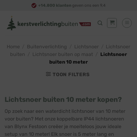
Skip
+14.800 klanten
geven ons een 9,4
to
content
Home
/
Buitenverlichting
/
Lichtsnoer
/
Lichtsnoer
buiten
/
Lichtsnoer buiten op maat
/
Lichtsnoer
buiten 10 meter
TOON FILTERS
Lichtsnoer buiten 10 meter kopen?
Op zoek naar een waterdicht lichtsnoer van 10 meter
voor buiten? Met onze koppelbare IP44 lichtsnoeren
van Blynx Festoon creëer je moeiteloos jouw ideale
setup van 10 meter! Elk snoer is 5 meter lang en