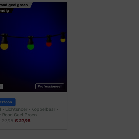
rood geel groen
endig
r
Professioneel
estoon
l · Lichtsnoer · Koppelbaar ·
 Rood Geel Groen
€
29,95
€
27,95