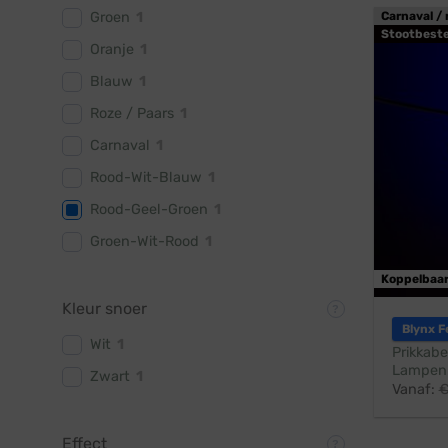
Groen
1
Carnaval / 
Stootbest
Oranje
1
Blauw
1
Roze / Paars
1
Carnaval
1
Rood-Wit-Blauw
1
Rood-Geel-Groen
1
Groen-Wit-Rood
1
Koppelbaa
Kleur snoer
Blynx F
Wit
1
Prikkabe
Lampen:
Zwart
1
Vanaf:
Effect