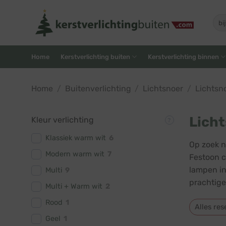
Skip
to
Zoe
naar
content
Home
Kerstverlichting buiten
Kerstverlichting binnen
Home
/
Buitenverlichting
/
Lichtsnoer
/
Lichtsn
Licht
Kleur verlichting
Klassiek warm wit
6
Op zoek n
Modern warm wit
7
Festoon c
lampen in
Multi
9
prachtige
Multi + Warm wit
2
Rood
1
Alles res
Geel
1