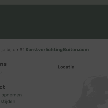
je bij de #1
KerstverlichtingBuiten.com
ons
Locatie
s
ct
t opnemen
stijden