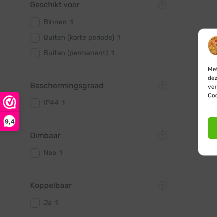
Geschikt voor
Binnen
1
Buiten (korte periode)
1
Buiten (permanent)
1
Met
dez
Beschermingsgraad
ver
Coo
IP44
1
9,4
Dimbaar
Nee
1
Koppelbaar
Ja
1