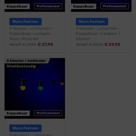
Koppelbaar
Professioneel
Koppelbaar
Professioneel
Blynx Festoon
Blynx Festoon
Prikkabel · Lichtsnoer ·
Prikkabel · Lichtsnoer ·
Koppelbaar · Lampen:
Koppelbaar · Lampen: 7
Roze · Roze bol
kleuren
Vanaf:
€
29,95
€
27,95
Vanaf:
€
32,95
€
29,95
6 kleuren / multicolor
Stootbestendig
Koppelbaar
Professioneel
Blynx Festoon
Prikkabel · Lichtsnoer ·