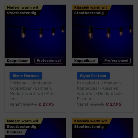
Modern warm wit
Klassiek warm wit
Stootbestendig
Stootbestendig
Koppelbaar
Professioneel
Koppelbaar
Professioneel
Blynx Festoon
Blynx Festoon
Prikkabel · Lichtsnoer ·
Prikkabel · Lichtsnoer ·
Koppelbaar · Lampen:
Koppelbaar · Klassiek
Modern warm wit · Met
warm wit · Heldere bol ·
lens
Filament
Vanaf:
€
29,95
€
27,95
Vanaf:
€
29,95
€
27,95
Modern warm wit
Klassiek warm wit
Stootbestendig
Stootbestendig
Dimbaar