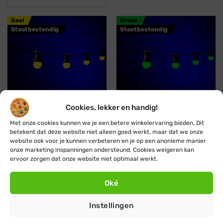
Geel
Groen
Stootbestendig
Stootbestendig
Cookies, lekker en handig!
Koppelbaar
Professioneel
Koppelbaar
Professioneel
Met onze cookies kunnen we je een betere winkelervaring bieden. Dit
Blynx Festoon
Blynx Festoon
betekent dat deze website niet alleen goed werkt, maar dat we onze
website ook voor je kunnen verbeteren en je op een anonieme manier
Prikkabel · Lichtsnoer ·
Prikkabel · Lichtsnoer ·
onze marketing inspanningen ondersteund. Cookies weigeren kan
Koppelbaar ·1 kleur · Geel
Koppelbaar · 1 kleur ·
ervoor zorgen dat onze website niet optimaal werkt.
Groen
Vanaf:
€
29,95
€
27,95
Vanaf:
€
29,95
€
27,95
Oké
Blauw
Oranje
Instellingen
Stootbestendig
Stootbestendig