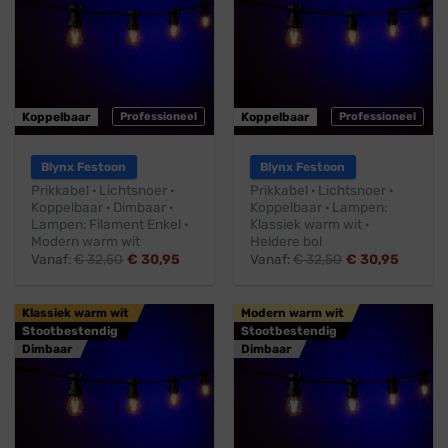
Koppelbaar
Professioneel
Koppelbaar
Professioneel
Blynx Festoon
Blynx Festoon
Prikkabel · Lichtsnoer ·
Prikkabel · Lichtsnoer ·
Koppelbaar · Dimbaar ·
Koppelbaar · Lampen:
Lampen: Filament Enkel ·
Klassiek warm wit ·
Modern warm wit
Heldere bol
Vanaf:
€
32,50
€
30,95
Vanaf:
€
32,50
€
30,95
Klassiek warm wit
Modern warm wit
Stootbestendig
Stootbestendig
Dimbaar
Dimbaar