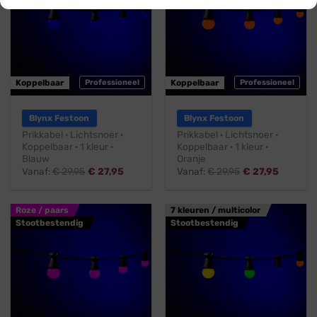
Koppelbaar
Professioneel
Koppelbaar
Professioneel
Blynx Festoon
Blynx Festoon
Prikkabel · Lichtsnoer ·
Prikkabel · Lichtsnoer ·
Koppelbaar · 1 kleur ·
Koppelbaar · 1 kleur ·
Blauw
Oranje
Vanaf:
€
29,95
€
27,95
Vanaf:
€
29,95
€
27,95
Roze / paars
7 kleuren / multicolor
Stootbestendig
Stootbestendig