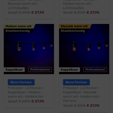
Klassiek warm wit ·
Modern warm wit ·
Lichtstaafjes
Lichtstaafjes
Vanaf:
€
29,95
€
27,95
Vanaf:
€
29,95
€
27,95
Modern warm wit
Klassiek warm wit
Stootbestendig
Stootbestendig
Koppelbaar
Professioneel
Koppelbaar
Professioneel
Blynx Festoon
Blynx Festoon
Prikkabel · Lichtsnoer ·
Prikkabel · Lichtsnoer ·
Koppelbaar · Modern
Koppelbaar · Klassiek
warm wit · Heldere bol
warm wit · Heldere bol ·
Met lens
Vanaf:
€
29,95
€
27,95
Vanaf:
€
29,95
€
27,95