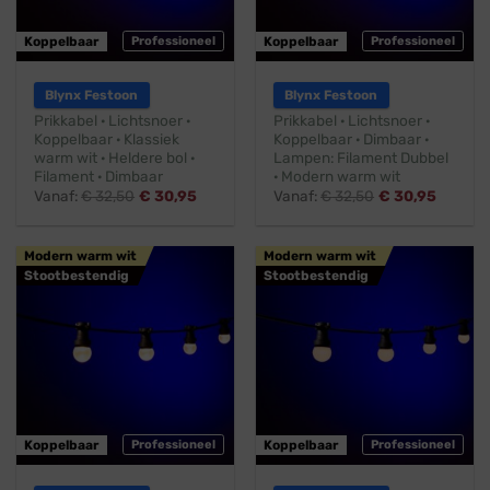
Koppelbaar
Professioneel
Koppelbaar
Professioneel
Blynx Festoon
Blynx Festoon
Prikkabel · Lichtsnoer ·
Prikkabel · Lichtsnoer ·
Koppelbaar · Klassiek
Koppelbaar · Dimbaar ·
warm wit · Heldere bol ·
Lampen: Filament Dubbel
Filament · Dimbaar
· Modern warm wit
Vanaf:
€
32,50
€
30,95
Vanaf:
€
32,50
€
30,95
Modern warm wit
Modern warm wit
Stootbestendig
Stootbestendig
Koppelbaar
Professioneel
Koppelbaar
Professioneel