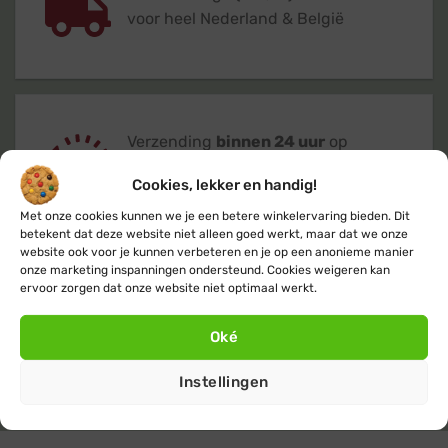
voor heel Nederland & België
Verzending
binnen 24 uur
op
werkdagen (maandag t/m vrijdag)
Cookies, lekker en handig!
Met onze cookies kunnen we je een betere winkelervaring bieden. Dit
betekent dat deze website niet alleen goed werkt, maar dat we onze
website ook voor je kunnen verbeteren en je op een anonieme manier
onze marketing inspanningen ondersteund. Cookies weigeren kan
ervoor zorgen dat onze website niet optimaal werkt.
Klanten geven ons een 9,4
op basis van
+14.800
beoordelingen
Oké
Instellingen