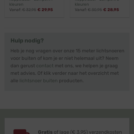
kleuren
kleuren
Vanaf:
€
32,95
€
29,95
Vanaf:
€
30,95
€
28,95
Hulp nodig?
Heb je nog vragen over onze 15 meter lichtsnoeren
voor buiten of kom je er niet helemaal uit? Neem
dan gerust
contact
met ons, we helpen je graag
met advies. Of klik verder naar het overzicht met
alle
lichtsnoer buiten
producten.
Gratis
of lage (€ 3,95) verzendkosten