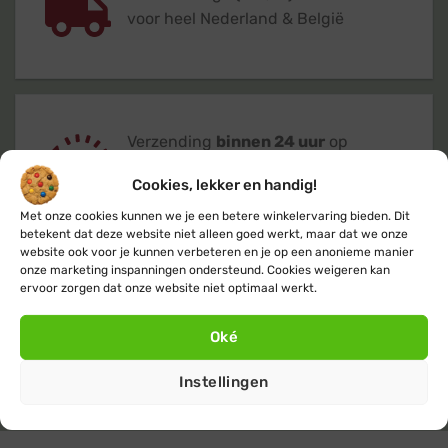
voor heel Nederland & België
Verzending
binnen 24 uur
op
werkdagen (maandag t/m vrijdag)
Cookies, lekker en handig!
Met onze cookies kunnen we je een betere winkelervaring bieden. Dit
betekent dat deze website niet alleen goed werkt, maar dat we onze
website ook voor je kunnen verbeteren en je op een anonieme manier
onze marketing inspanningen ondersteund. Cookies weigeren kan
ervoor zorgen dat onze website niet optimaal werkt.
Klanten geven ons een 9,4
op basis van
+14.800
beoordelingen
Oké
Instellingen