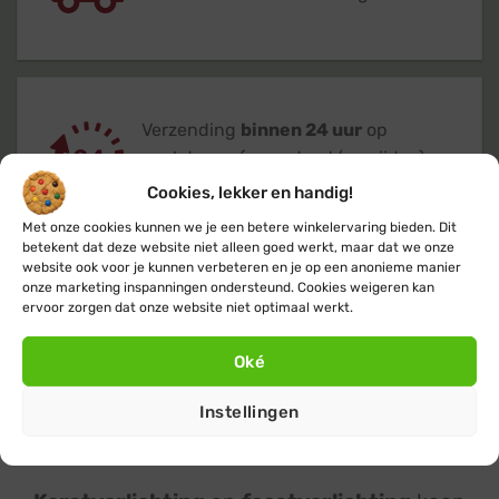
Verzending
binnen 24 uur
op
werkdagen (maandag t/m vrijdag)
Cookies, lekker en handig!
Met onze cookies kunnen we je een betere winkelervaring bieden. Dit
betekent dat deze website niet alleen goed werkt, maar dat we onze
website ook voor je kunnen verbeteren en je op een anonieme manier
onze marketing inspanningen ondersteund. Cookies weigeren kan
Klanten geven ons een 9,4
op basis van
ervoor zorgen dat onze website niet optimaal werkt.
+14.800
beoordelingen
Oké
Instellingen