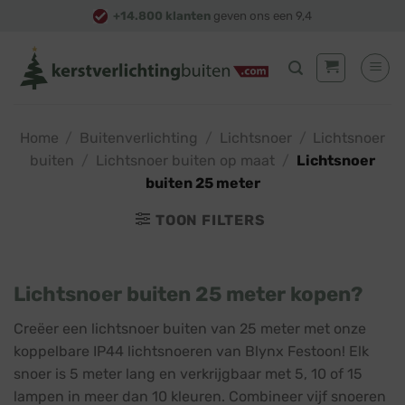
Skip
+14.800 klanten
geven ons een 9,4
to
content
Home
/
Buitenverlichting
/
Lichtsnoer
/
Lichtsnoer
buiten
/
Lichtsnoer buiten op maat
/
Lichtsnoer
buiten 25 meter
TOON FILTERS
Lichtsnoer buiten 25 meter kopen?
Creëer een lichtsnoer buiten van 25 meter met onze
koppelbare IP44 lichtsnoeren van Blynx Festoon! Elk
snoer is 5 meter lang en verkrijgbaar met 5, 10 of 15
lampen in meer dan 10 kleuren. Combineer vijf snoeren