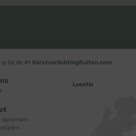
je bij de #1
KerstverlichtingBuiten.com
ons
Locatie
s
ct
t opnemen
stijden