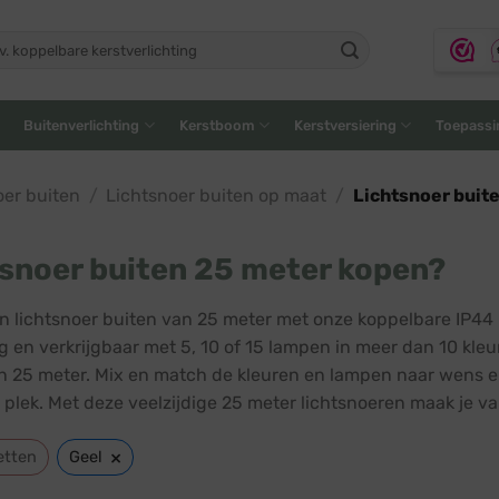
ken
:
Buitenverlichting
Kerstboom
Kerstversiering
Toepassi
oer buiten
/
Lichtsnoer buiten op maat
/
Lichtsnoer buit
snoer buiten 25 meter kopen?
n lichtsnoer buiten van 25 meter met onze koppelbare IP44 l
g en verkrijgbaar met 5, 10 of 15 lampen in meer dan 10 kle
n 25 meter. Mix en match de kleuren en lampen naar wens en
plek. Met deze veelzijdige 25 meter lichtsnoeren maak je va
×
etten
Geel