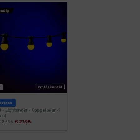
endig
r
Professioneel
estoon
l · Lichtsnoer · Koppelbaar ·1
Geel
€
29,95
€
27,95