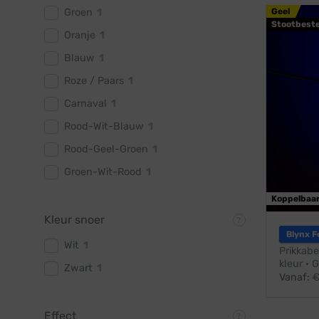
Groen
1
Geel
Stootbest
Oranje
1
Blauw
1
Roze / Paars
1
Carnaval
1
Rood-Wit-Blauw
1
Rood-Geel-Groen
1
Groen-Wit-Rood
1
Koppelbaa
Kleur snoer
Blynx F
Wit
1
Prikkabe
kleur · 
Zwart
1
Vanaf:
Effect