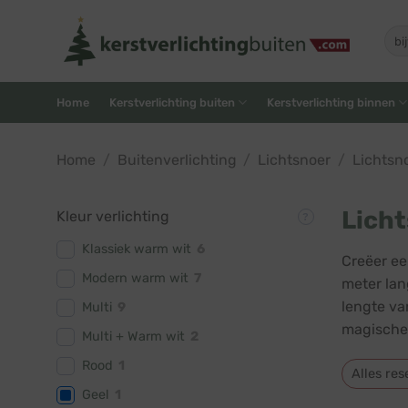
Skip
to
Zoe
naar
content
Home
Kerstverlichting buiten
Kerstverlichting binnen
Home
/
Buitenverlichting
/
Lichtsnoer
/
Lichtsn
Licht
Kleur verlichting
Klassiek warm wit
6
Creëer ee
Modern warm wit
7
meter lan
lengte va
Multi
9
magische 
Multi + Warm wit
2
Rood
1
Alles res
Geel
1