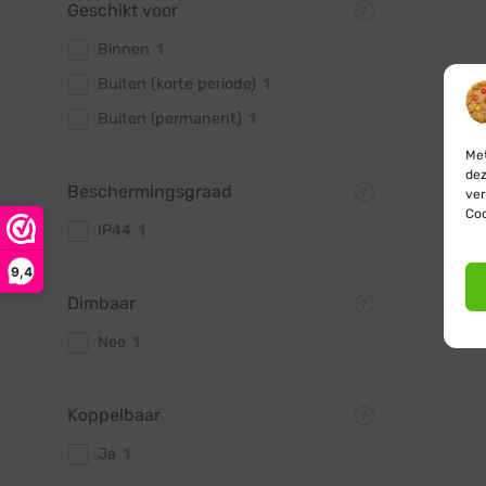
Geschikt voor
Binnen
1
Buiten (korte periode)
1
Buiten (permanent)
1
Met
dez
Beschermingsgraad
ver
Coo
IP44
1
9,4
Dimbaar
Nee
1
Koppelbaar
Ja
1