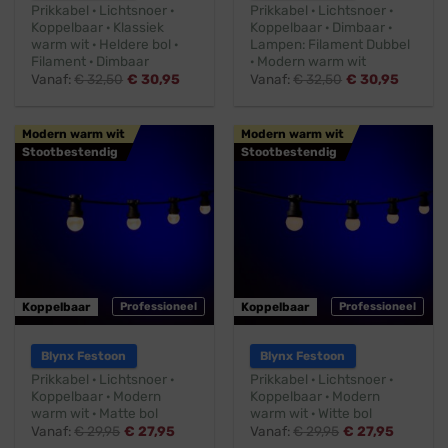
Prikkabel · Lichtsnoer ·
Prikkabel · Lichtsnoer ·
Koppelbaar · Klassiek
Koppelbaar · Dimbaar ·
warm wit · Heldere bol ·
Lampen: Filament Dubbel
Filament · Dimbaar
· Modern warm wit
Vanaf:
€
32,50
€
30,95
Vanaf:
€
32,50
€
30,95
Modern warm wit
Modern warm wit
Stootbestendig
Stootbestendig
Koppelbaar
Professioneel
Koppelbaar
Professioneel
Blynx Festoon
Blynx Festoon
Prikkabel · Lichtsnoer ·
Prikkabel · Lichtsnoer ·
Koppelbaar · Modern
Koppelbaar · Modern
warm wit · Matte bol
warm wit · Witte bol
Vanaf:
€
29,95
€
27,95
Vanaf:
€
29,95
€
27,95