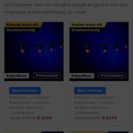
lichtsnoeren voor een langere lengte en geniet van een
magische buitenverlichting op maat!
Klassiek warm wit
Modern warm wit
Stootbestendig
Stootbestendig
Koppelbaar
Professioneel
Koppelbaar
Professioneel
Blynx Festoon
Blynx Festoon
Prikkabel · Lichtsnoer ·
Prikkabel · Lichtsnoer ·
Koppelbaar · Lampen:
Koppelbaar · Lampen:
Klassiek warm wit ·
Modern warm wit ·
Lichtstaafjes
Lichtstaafjes
Vanaf:
€
29,95
€
27,95
Vanaf:
€
29,95
€
27,95