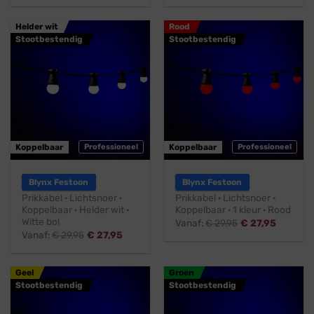
Helder wit
Rood
Stootbestendig
Stootbestendig
Koppelbaar
Professioneel
Koppelbaar
Professioneel
Blynx Festoon
Blynx Festoon
Prikkabel · Lichtsnoer ·
Prikkabel · Lichtsnoer ·
Koppelbaar · Helder wit ·
Koppelbaar · 1 kleur · Rood
Witte bol
Vanaf:
€
29,95
€
27,95
Vanaf:
€
29,95
€
27,95
Geel
Groen
Stootbestendig
Stootbestendig