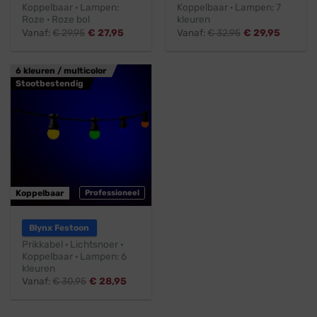
Koppelbaar · Lampen:
Koppelbaar · Lampen: 7
Roze · Roze bol
kleuren
Vanaf:
€
29,95
€
27,95
Vanaf:
€
32,95
€
29,95
6 kleuren / multicolor
Stootbestendig
Koppelbaar
Professioneel
Blynx Festoon
Prikkabel · Lichtsnoer ·
Koppelbaar · Lampen: 6
kleuren
Vanaf:
€
30,95
€
28,95