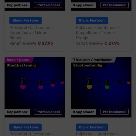
Koppelbaar
Professioneel
Koppelbaar
Professioneel
Blynx Festoon
Blynx Festoon
Prikkabel · Lichtsnoer ·
Prikkabel · Lichtsnoer ·
Koppelbaar · 1 kleur ·
Koppelbaar · 1 kleur ·
Blauw
Oranje
Vanaf:
€
29,95
€
27,95
Vanaf:
€
29,95
€
27,95
Roze / paars
7 kleuren / multicolor
Stootbestendig
Stootbestendig
Koppelbaar
Professioneel
Koppelbaar
Professioneel
Blynx Festoon
Blynx Festoon
Prikkabel · Lichtsnoer ·
Prikkabel · Lichtsnoer ·