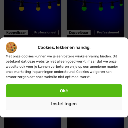
Koppelbaar
Professioneel
Koppelbaar
Professioneel
Blynx Festoon
Blynx Festoon
Cookies, lekker en handig!
Prikkabel · Lichtsnoer ·
Prikkabel · Lichtsnoer ·
Met onze cookies kunnen we je een betere winkelervaring bieden. Dit
Koppelbaar ·1 kleur · Geel
Koppelbaar · 1 kleur ·
betekent dat deze website niet alleen goed werkt, maar dat we onze
Groen
Vanaf:
€
29,95
€
27,95
website ook voor je kunnen verbeteren en je op een anonieme manier
Vanaf:
€
29,95
€
27,95
onze marketing inspanningen ondersteund. Cookies weigeren kan
ervoor zorgen dat onze website niet optimaal werkt.
Blauw
Oranje
Stootbestendig
Stootbestendig
Oké
Instellingen