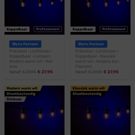
Koppelbaar
Professioneel
Koppelbaar
Professioneel
Blynx Festoon
Blynx Festoon
Prikkabel · Lichtsnoer ·
Prikkabel · Lichtsnoer ·
Koppelbaar · Lampen:
Koppelbaar · Klassiek
Modern warm wit · Met
warm wit · Heldere bol ·
lens
Filament
Vanaf:
€
29,95
€
27,95
Vanaf:
€
29,95
€
27,95
Modern warm wit
Klassiek warm wit
Stootbestendig
Stootbestendig
Dimbaar