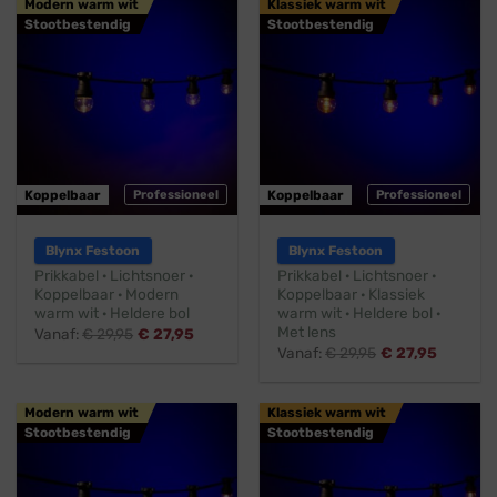
Modern warm wit
Klassiek warm wit
Stootbestendig
Stootbestendig
Koppelbaar
Professioneel
Koppelbaar
Professioneel
Blynx Festoon
Blynx Festoon
Prikkabel · Lichtsnoer ·
Prikkabel · Lichtsnoer ·
Koppelbaar · Modern
Koppelbaar · Klassiek
warm wit · Heldere bol
warm wit · Heldere bol ·
Met lens
Vanaf:
€
29,95
€
27,95
Vanaf:
€
29,95
€
27,95
Modern warm wit
Klassiek warm wit
Stootbestendig
Stootbestendig