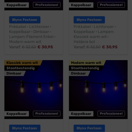
Koppelbaar
Professioneel
Koppelbaar
Professioneel
Blynx Festoon
Blynx Festoon
Prikkabel · Lichtsnoer ·
Prikkabel · Lichtsnoer ·
Koppelbaar · Dimbaar ·
Koppelbaar · Lampen:
Lampen: Filament Enkel ·
Klassiek warm wit ·
Modern warm wit
Heldere bol
Vanaf:
€
32,50
€
30,95
Vanaf:
€
32,50
€
30,95
Klassiek warm wit
Modern warm wit
Stootbestendig
Stootbestendig
Dimbaar
Dimbaar
Koppelbaar
Professioneel
Koppelbaar
Professioneel
Blynx Festoon
Blynx Festoon