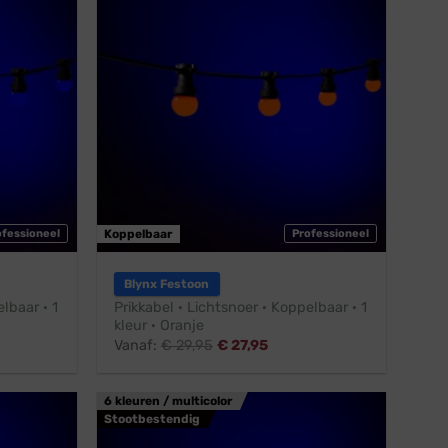
ofessioneel
Koppelbaar
Professioneel
Blynx Festoon
lbaar · 1
Prikkabel · Lichtsnoer · Koppelbaar · 1
kleur · Oranje
Vanaf:
€
29,95
€
27,95
6 kleuren / multicolor
Stootbestendig