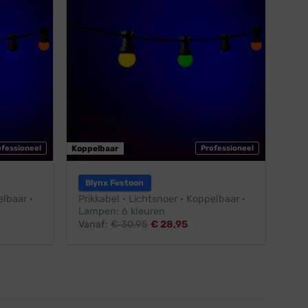
ofessioneel
Koppelbaar
Professioneel
Blynx Festoon
elbaar ·
Prikkabel · Lichtsnoer · Koppelbaar ·
Lampen: 6 kleuren
Vanaf:
€
30,95
€
28,95