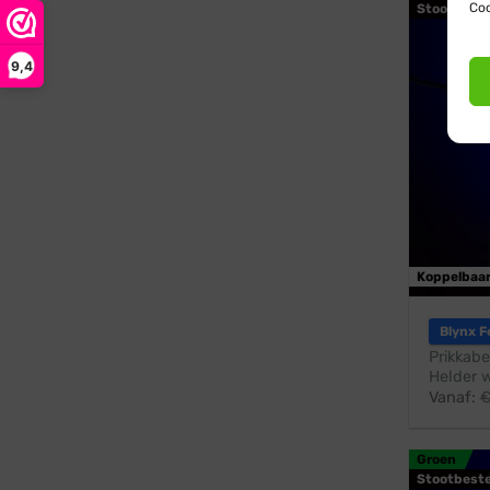
Coo
Stootbest
9,4
Koppelbaa
Blynx F
Prikkabe
Helder w
Vanaf:
Groen
Stootbest