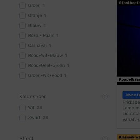
Stootbest
Groen
1
Oranje
1
Blauw
1
Roze / Paars
1
Carnaval
1
Rood-Wit-Blauw
1
Rood-Geel-Groen
1
Groen-Wit-Rood
1
Koppelbaa
Blynx F
Kleur snoer
Prikkabe
Wit
28
Lampen:
Lichtsta
Zwart
28
Vanaf:
Klassiek w
Effect