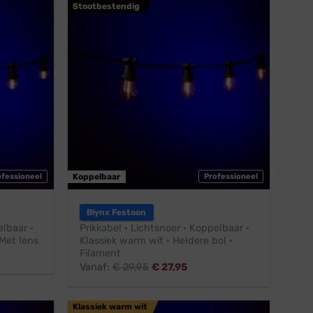
Stootbestendig
ofessioneel
Koppelbaar
Professioneel
Blynx Festoon
elbaar ·
Prikkabel · Lichtsnoer · Koppelbaar ·
Met lens
Klassiek warm wit · Heldere bol ·
Filament
Vanaf:
€
29,95
€
27,95
Klassiek warm wit