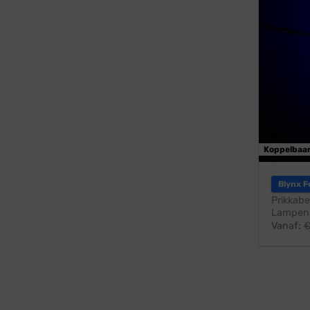
Koppelbaa
Blynx F
Prikkabe
Lampen:
Vanaf: