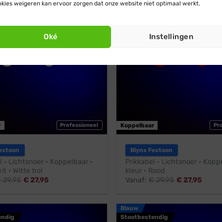
kies weigeren kan ervoor zorgen dat onze website niet optimaal werkt.
endig
Stootbestendig
Oké
Instellingen
r
Professioneel
Koppelbaar
Pr
estoon
Blynx Festoon
l · Lichtsnoer · Koppelbaar ·
Prikkabel · Lichtsnoer · Koppe
it · Witte bol
kleur · Rood
€
29,95
€
27,95
Vanaf:
€
29,95
€
27,95
Blauw
endig
Stootbestendig