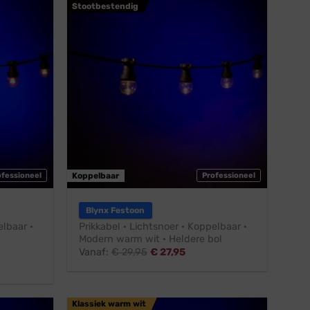
Stootbestendig
ofessioneel
Koppelbaar
Professioneel
Blynx Festoon
elbaar ·
Prikkabel · Lichtsnoer · Koppelbaar ·
Modern warm wit · Heldere bol
Vanaf:
€
29,95
€
27,95
Klassiek warm wit