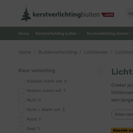
Skip
to
Zoe
naar
content
Home
Kerstverlichting buiten
Kerstverlichting binnen
Home
/
Buitenverlichting
/
Lichtsnoer
/
Lichtsn
Licht
Kleur verlichting
Klassiek warm wit
6
Creëer jo
Modern warm wit
7
lichtsnoe
een lange
Multi
9
Multi + Warm wit
2
Alles res
Rood
1
Geel
1
Klassiek w