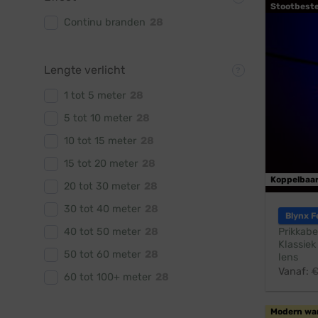
Stootbest
Continu branden
28
Lengte verlicht
1 tot 5 meter
28
5 tot 10 meter
28
10 tot 15 meter
28
15 tot 20 meter
28
Koppelbaa
20 tot 30 meter
28
30 tot 40 meter
28
Blynx F
40 tot 50 meter
28
Prikkabe
Klassiek
50 tot 60 meter
28
lens
Vanaf:
60 tot 100+ meter
28
Modern wa