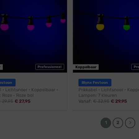
r
Professioneel
Koppelbaar
Pr
estoon
Blynx Festoon
l · Lichtsnoer · Koppelbaar ·
Prikkabel · Lichtsnoer · Kopp
 Roze · Roze bol
Lampen: 7 kleuren
€
29,95
€
27,95
Vanaf:
€
32,95
€
29,95
1
2