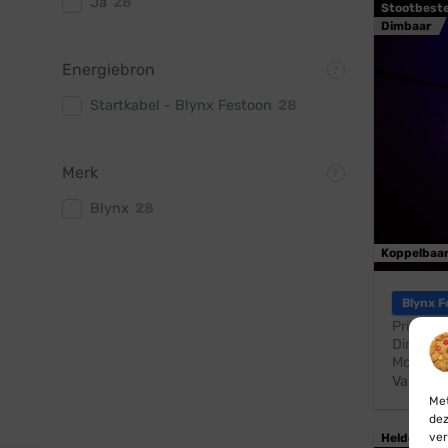
Ja
28
Stootbest
Dimbaar
Energiebron
Startkabel - Blynx Festoon
28
Merk
Blynx
28
Koppelbaa
Blynx F
Prikkabe
Dimbaar
Modern 
Vanaf:
Met
dez
ver
Helder wit