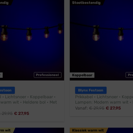
endig
Stootbestendig
r
Professioneel
Koppelbaar
Pr
estoon
Blynx Festoon
l · Lichtsnoer · Koppelbaar ·
Prikkabel · Lichtsnoer · Kopp
 warm wit · Heldere bol · Met
Lampen: Modern warm wit · 
Vanaf:
€
29,95
€
27,95
€
29,95
€
27,95
rm wit
Klassiek warm wit