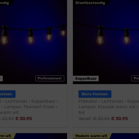
endig
Stootbestendig
r
Professioneel
Koppelbaar
Pr
estoon
Blynx Festoon
l · Lichtsnoer · Koppelbaar ·
Prikkabel · Lichtsnoer · Kopp
 · Lampen: Filament Enkel ·
Lampen: Klassiek warm wit ·
warm wit
bol
€
32,50
€
30,95
Vanaf:
€
32,50
€
30,95
rm wit
Modern warm wit