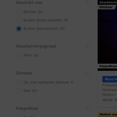
Geschikt voor
Stootbest
Dimbaar
Binnen
28
Buiten (korte periode)
28
Buiten (permanent)
28
Beschermingsgraad
IP44
28
Koppelbaa
Dimbaar
Blynx F
Ja, met optionele dimmer
4
Prikkabe
Dimbaar
Nee
24
Modern 
Vanaf:
Koppelbaar
Modern wa