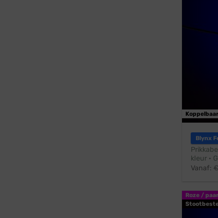
Koppelbaa
Blynx F
Prikkabe
kleur · 
Vanaf:
Roze / paa
Stootbest