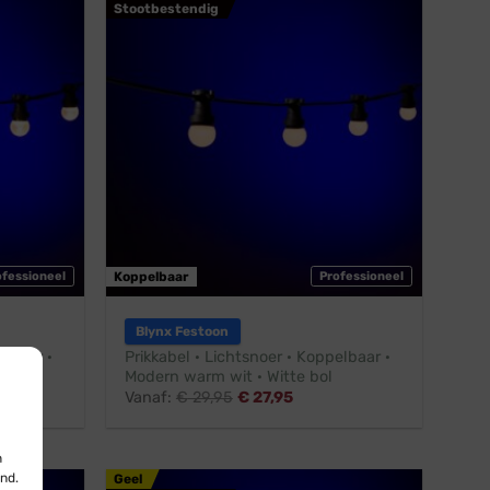
Stootbestendig
ofessioneel
Koppelbaar
Professioneel
Blynx Festoon
elbaar ·
Prikkabel · Lichtsnoer · Koppelbaar ·
Modern warm wit · Witte bol
Vanaf:
€
29,95
€
27,95
n
nd.
Geel