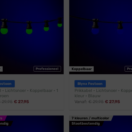
r
Professioneel
Koppelbaar
Pr
estoon
Blynx Festoon
l · Lichtsnoer · Koppelbaar · 1
Prikkabel · Lichtsnoer · Koppe
Groen
kleur · Blauw
€
29,95
€
27,95
Vanaf:
€
29,95
€
27,95
rs
7 kleuren / multicolor
endig
Stootbestendig