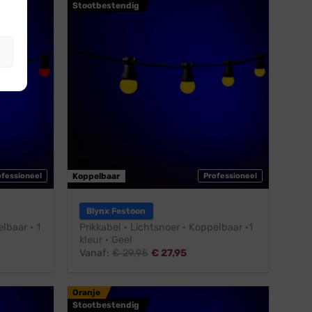
Stootbestendig
ofessioneel
Koppelbaar
Professioneel
Blynx Festoon
lbaar · 1
Prikkabel · Lichtsnoer · Koppelbaar ·1
kleur · Geel
Vanaf:
€
29,95
€
27,95
Oranje
Stootbestendig