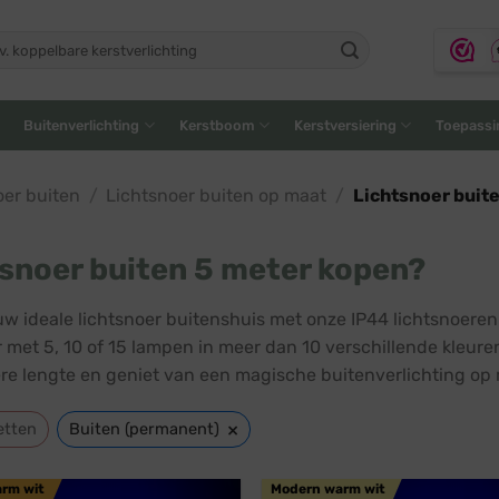
ken
:
Buitenverlichting
Kerstboom
Kerstversiering
Toepassi
oer buiten
/
Lichtsnoer buiten op maat
/
Lichtsnoer buit
snoer buiten 5 meter kopen?
uw ideale lichtsnoer buitenshuis met onze IP44 lichtsnoeren
r met 5, 10 of 15 lampen in meer dan 10 verschillende kleur
re lengte en geniet van een magische buitenverlichting op 
×
etten
Buiten (permanent)
arm wit
Modern warm wit