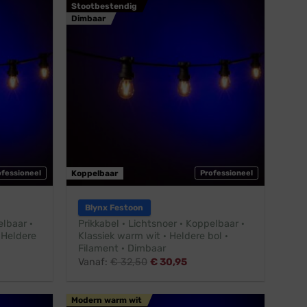
Stootbestendig
Dimbaar
ofessioneel
Koppelbaar
Professioneel
Blynx Festoon
elbaar ·
Prikkabel · Lichtsnoer · Koppelbaar ·
 Heldere
Klassiek warm wit · Heldere bol ·
Filament · Dimbaar
Vanaf:
€
32,50
€
30,95
Modern warm wit