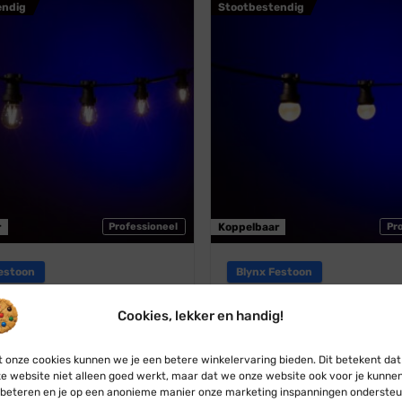
endig
Stootbestendig
r
Professioneel
Koppelbaar
Pr
estoon
Blynx Festoon
l · Lichtsnoer · Koppelbaar ·
Prikkabel · Lichtsnoer · Kopp
 · Lampen: Filament Dubbel ·
Modern warm wit · Matte bol
Cookies, lekker en handig!
warm wit
Vanaf:
€
29,95
€
27,95
€
32,50
€
30,95
 onze cookies kunnen we je een betere winkelervaring bieden. Dit betekent dat
e website niet alleen goed werkt, maar dat we onze website ook voor je kunne
beteren en je op een anonieme manier onze marketing inspanningen ondersteu
Rood