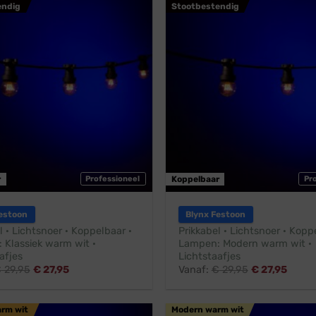
endig
Stootbestendig
r
Professioneel
Koppelbaar
Pr
estoon
Blynx Festoon
l · Lichtsnoer · Koppelbaar ·
Prikkabel · Lichtsnoer · Kopp
 Klassiek warm wit ·
Lampen: Modern warm wit ·
afjes
Lichtstaafjes
€
29,95
€
27,95
Vanaf:
€
29,95
€
27,95
arm wit
Modern warm wit