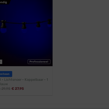
endig
r
Professioneel
estoon
l · Lichtsnoer · Koppelbaar · 1
Blauw
€
29,95
€
27,95