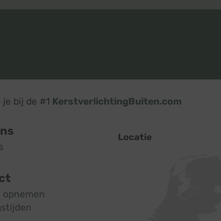
je bij de #1
KerstverlichtingBuiten.com
ons
Locatie
s
ct
t opnemen
stijden