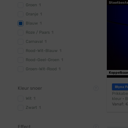
Stootbest
Groen
1
Oranje
1
Blauw
1
Roze / Paars
1
Carnaval
1
Rood-Wit-Blauw
1
Rood-Geel-Groen
1
Groen-Wit-Rood
1
Koppelbaa
Blynx F
Kleur snoer
Prikkabe
Wit
1
kleur · 
Vanaf:
Zwart
1
Effect