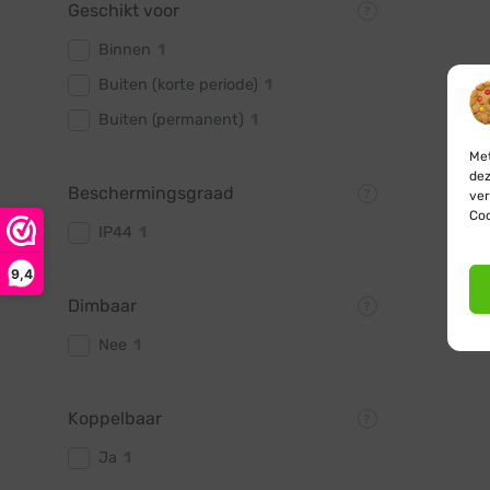
Geschikt voor
Binnen
1
Buiten (korte periode)
1
Buiten (permanent)
1
Met
dez
Beschermingsgraad
ver
Coo
IP44
1
9,4
Dimbaar
Nee
1
Koppelbaar
Ja
1