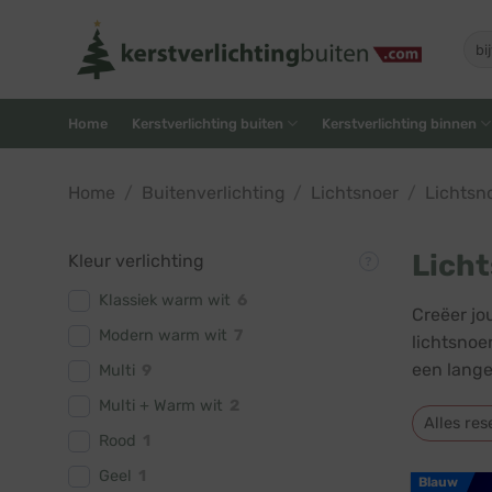
Skip
to
Zoe
naar
content
Home
Kerstverlichting buiten
Kerstverlichting binnen
Home
/
Buitenverlichting
/
Lichtsnoer
/
Lichtsn
Licht
Kleur verlichting
Klassiek warm wit
6
Creëer jo
Modern warm wit
7
lichtsnoe
een lange
Multi
9
Multi + Warm wit
2
Alles res
Rood
1
Geel
1
Blauw