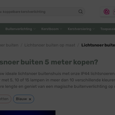
ken
:
Buitenverlichting
Kerstboom
Kerstversiering
Toepassi
oer buiten
/
Lichtsnoer buiten op maat
/
Lichtsnoer buit
snoer buiten 5 meter kopen?
uw ideale lichtsnoer buitenshuis met onze IP44 lichtsnoeren
r met 5, 10 of 15 lampen in meer dan 10 verschillende kleur
re lengte en geniet van een magische buitenverlichting op 
×
etten
Blauw