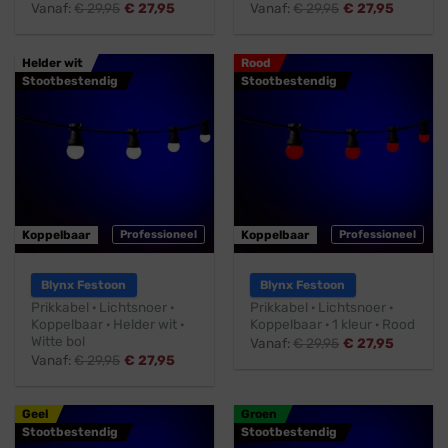
Vanaf:
€
29,95
€
27,95
Vanaf:
€
29,95
€
27,95
Helder wit
Rood
Stootbestendig
Stootbestendig
Koppelbaar
Professioneel
Koppelbaar
Professioneel
Blynx Festoon
Blynx Festoon
Prikkabel · Lichtsnoer ·
Prikkabel · Lichtsnoer ·
Koppelbaar · Helder wit ·
Koppelbaar · 1 kleur · Rood
Witte bol
Vanaf:
€
29,95
€
27,95
Vanaf:
€
29,95
€
27,95
Geel
Groen
Stootbestendig
Stootbestendig