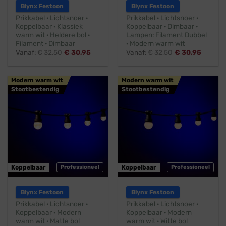
Blynx Festoon
Blynx Festoon
Prikkabel · Lichtsnoer ·
Prikkabel · Lichtsnoer ·
Koppelbaar · Klassiek
Koppelbaar · Dimbaar ·
warm wit · Heldere bol ·
Lampen: Filament Dubbel
Filament · Dimbaar
· Modern warm wit
Vanaf:
€
32,50
€
30,95
Vanaf:
€
32,50
€
30,95
Modern warm wit
Modern warm wit
Stootbestendig
Stootbestendig
Koppelbaar
Professioneel
Koppelbaar
Professioneel
Blynx Festoon
Blynx Festoon
Prikkabel · Lichtsnoer ·
Prikkabel · Lichtsnoer ·
Koppelbaar · Modern
Koppelbaar · Modern
warm wit · Matte bol
warm wit · Witte bol