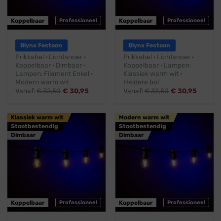
Koppelbaar
Professioneel
Koppelbaar
Professioneel
Blynx Festoon
Blynx Festoon
Prikkabel · Lichtsnoer ·
Prikkabel · Lichtsnoer ·
Koppelbaar · Dimbaar ·
Koppelbaar · Lampen:
Lampen: Filament Enkel ·
Klassiek warm wit ·
Modern warm wit
Heldere bol
Vanaf:
€
32,50
€
30,95
Vanaf:
€
32,50
€
30,95
Klassiek warm wit
Modern warm wit
Stootbestendig
Stootbestendig
Dimbaar
Dimbaar
Koppelbaar
Professioneel
Koppelbaar
Professioneel