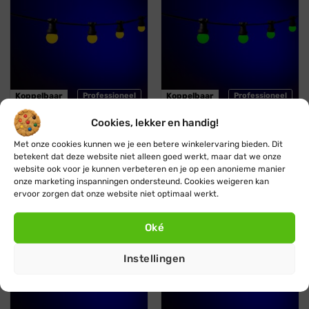
Koppelbaar
Professioneel
Koppelbaar
Professioneel
Cookies, lekker en handig!
Blynx Festoon
Blynx Festoon
Met onze cookies kunnen we je een betere winkelervaring bieden. Dit
Prikkabel · Lichtsnoer ·
Prikkabel · Lichtsnoer ·
betekent dat deze website niet alleen goed werkt, maar dat we onze
Koppelbaar ·1 kleur · Geel
Koppelbaar · 1 kleur ·
Groen
website ook voor je kunnen verbeteren en je op een anonieme manier
Vanaf:
€
29,95
€
27,95
Vanaf:
€
29,95
€
27,95
onze marketing inspanningen ondersteund. Cookies weigeren kan
ervoor zorgen dat onze website niet optimaal werkt.
Blauw
Oranje
Oké
Stootbestendig
Stootbestendig
Instellingen