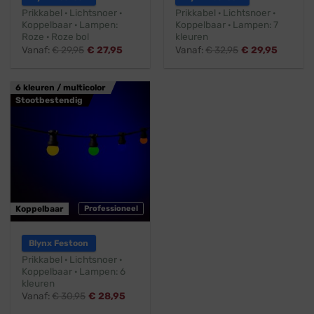
Prikkabel · Lichtsnoer ·
Prikkabel · Lichtsnoer ·
Koppelbaar · Lampen:
Koppelbaar · Lampen: 7
Roze · Roze bol
kleuren
Vanaf:
€
29,95
€
27,95
Vanaf:
€
32,95
€
29,95
6 kleuren / multicolor
Stootbestendig
Koppelbaar
Professioneel
Blynx Festoon
Prikkabel · Lichtsnoer ·
Koppelbaar · Lampen: 6
kleuren
Vanaf:
€
30,95
€
28,95