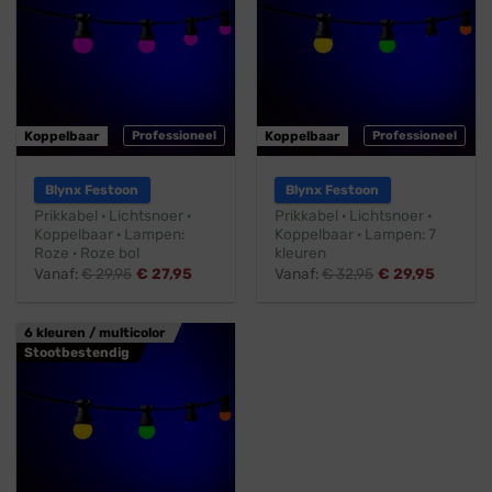
Koppelbaar
Professioneel
Koppelbaar
Professioneel
Blynx Festoon
Blynx Festoon
Prikkabel · Lichtsnoer ·
Prikkabel · Lichtsnoer ·
Koppelbaar · Lampen:
Koppelbaar · Lampen: 7
Roze · Roze bol
kleuren
Vanaf:
€
29,95
€
27,95
Vanaf:
€
32,95
€
29,95
6 kleuren / multicolor
Stootbestendig