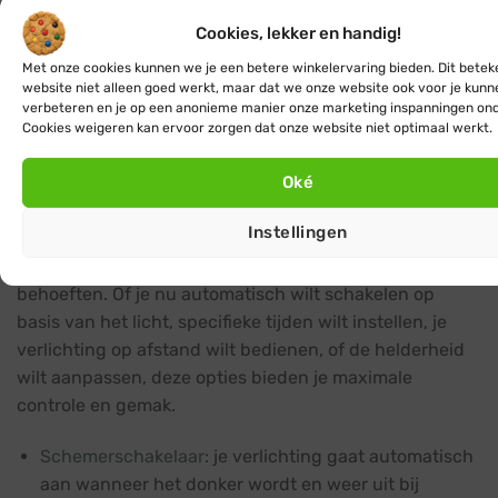
bereiken.
Cookies, lekker en handig!
Hang de lichtsnoeren op.
Met onze cookies kunnen we je een betere winkelervaring bieden. Dit betek
Steek de startkabel in het stopcontact.
website niet alleen goed werkt, maar dat we onze website ook voor je kunn
verbeteren en je op een anonieme manier onze marketing inspanningen on
Klaar! Geniet van een sfeervol verlichte
Cookies weigeren kan ervoor zorgen dat onze website niet optimaal werkt.
buitenruimte.
Oké
Bediening
Instellingen
Met de juiste accessoires kun je de bediening van je
buiten lichtsnoer moeiteloos aanpassen aan jouw
behoeften. Of je nu automatisch wilt schakelen op
basis van het licht, specifieke tijden wilt instellen, je
verlichting op afstand wilt bedienen, of de helderheid
wilt aanpassen, deze opties bieden je maximale
controle en gemak.
Schemerschakelaar
: je verlichting gaat automatisch
aan wanneer het donker wordt en weer uit bij