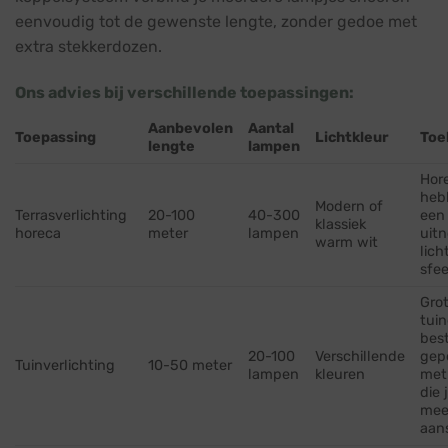
eenvoudig tot de gewenste lengte, zonder gedoe met
extra stekkerdozen.
Ons advies bij verschillende toepassingen:
Aanbevolen
Aantal
Toepassing
Lichtkleur
Toe
lengte
lampen
Hor
heb
Modern of
Terrasverlichting
20-100
40-300
een
klassiek
horeca
meter
lampen
uit
warm wit
lich
sfee
Grot
tuin
bes
20-100
Verschillende
gep
Tuinverlichting
10-50 meter
lampen
kleuren
met
die 
mee
aan