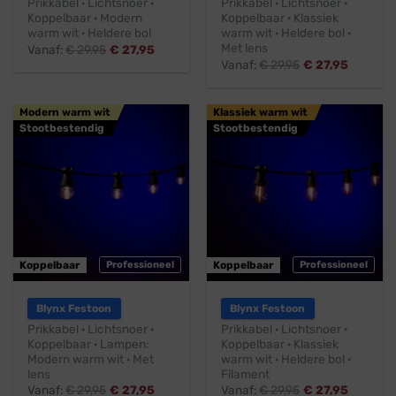
Prikkabel · Lichtsnoer ·
Prikkabel · Lichtsnoer ·
Koppelbaar · Modern
Koppelbaar · Klassiek
warm wit · Heldere bol
warm wit · Heldere bol ·
Met lens
Vanaf:
€
29,95
€
27,95
Vanaf:
€
29,95
€
27,95
Modern warm wit
Klassiek warm wit
Stootbestendig
Stootbestendig
Koppelbaar
Professioneel
Koppelbaar
Professioneel
Blynx Festoon
Blynx Festoon
Prikkabel · Lichtsnoer ·
Prikkabel · Lichtsnoer ·
Koppelbaar · Lampen:
Koppelbaar · Klassiek
Modern warm wit · Met
warm wit · Heldere bol ·
lens
Filament
Vanaf:
€
29,95
€
27,95
Vanaf:
€
29,95
€
27,95