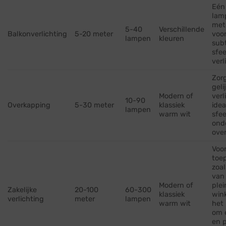
Eén
lam
met
5-40
Verschillende
Balkonverlichting
5-20 meter
voo
lampen
kleuren
subt
sfee
verl
Zor
geli
Modern of
verl
10-90
Overkapping
5-30 meter
klassiek
idea
lampen
warm wit
sfee
ond
ove
Voor
toe
zoal
van
Modern of
plei
Zakelijke
20-100
60-300
klassiek
wink
verlichting
meter
lampen
warm wit
het 
om 
en p