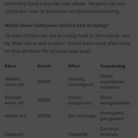
onderling kunt koppelen aan elkaar. Vergeet niet een
startkabel
mee te bestellen als stroomvoorziening.
Welke kleur lichtsnoer buiten heb ik nodig?
De kleur lichtsnoer dat je nodig hebt is afhankelijk van
de sfeer die je wilt creëren. Bekijk eens onze sfeertabel
en kies de kleur die bij jouw doel past:
Kleur
Kelvin
Sfeer
Toepassing
Terras,
Modern
Gezellig,
2650K
woonkamer,
warm wit
uitnodigend
eetkamer
Klassiek
Intiem,
Gevel,
2000K
warm wit
rustgevend
loungeplekken,
Werkruimte,
Helder wit
3300K
Fris, levendig
gangpaden
Carnaval,
Gekleurd
-
Feestelijk
festivals,