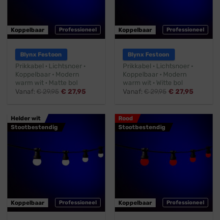
Koppelbaar
Professioneel
Koppelbaar
Professioneel
Blynx Festoon
Blynx Festoon
Prikkabel · Lichtsnoer ·
Prikkabel · Lichtsnoer ·
Koppelbaar · Modern
Koppelbaar · Modern
warm wit · Matte bol
warm wit · Witte bol
Vanaf:
€
29,95
€
27,95
Vanaf:
€
29,95
€
27,95
Helder wit
Rood
Stootbestendig
Stootbestendig
Koppelbaar
Professioneel
Koppelbaar
Professioneel