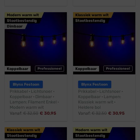
Modern warm wit
Klassiek warm wit
Stootbestendig
Stootbestendig
Dimbaar
Koppelbaar
Professioneel
Koppelbaar
Professioneel
Blynx Festoon
Blynx Festoon
Prikkabel · Lichtsnoer ·
Prikkabel · Lichtsnoer ·
Koppelbaar · Dimbaar ·
Koppelbaar · Lampen:
Lampen: Filament Enkel ·
Klassiek warm wit ·
Modern warm wit
Heldere bol
Vanaf:
€
32,50
€
30,95
Vanaf:
€
32,50
€
30,95
Klassiek warm wit
Modern warm wit
Stootbestendig
Stootbestendig