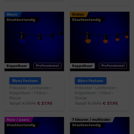
Blauw
Oranje
Stootbestendig
Stootbestendig
Koppelbaar
Professioneel
Koppelbaar
Professioneel
Blynx Festoon
Blynx Festoon
Prikkabel · Lichtsnoer ·
Prikkabel · Lichtsnoer ·
Koppelbaar · 1 kleur ·
Koppelbaar · 1 kleur ·
Blauw
Oranje
Vanaf:
€
29,95
€
27,95
Vanaf:
€
29,95
€
27,95
Roze / paars
7 kleuren / multicolor
Stootbestendig
Stootbestendig