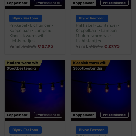
Koppelbaar
Professioneel
Koppelbaar
Professioneel
Blynx Festoon
Blynx Festoon
Prikkabel · Lichtsnoer ·
Prikkabel · Lichtsnoer ·
Koppelbaar · Lampen:
Koppelbaar · Lampen:
Klassiek warm wit ·
Modern warm wit ·
Lichtstaafjes
Lichtstaafjes
Vanaf:
€
29,95
€
27,95
Vanaf:
€
29,95
€
27,95
Modern warm wit
Klassiek warm wit
Stootbestendig
Stootbestendig
Koppelbaar
Professioneel
Koppelbaar
Professioneel
Blynx Festoon
Blynx Festoon