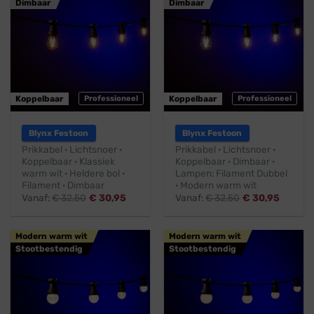
Dimbaar
Dimbaar
Koppelbaar
Professioneel
Koppelbaar
Professioneel
Blynx Festoon
Blynx Festoon
Prikkabel · Lichtsnoer ·
Prikkabel · Lichtsnoer ·
Koppelbaar · Klassiek
Koppelbaar · Dimbaar ·
warm wit · Heldere bol ·
Lampen: Filament Dubbel
Filament · Dimbaar
· Modern warm wit
Vanaf:
€
32,50
€
30,95
Vanaf:
€
32,50
€
30,95
Modern warm wit
Modern warm wit
Stootbestendig
Stootbestendig