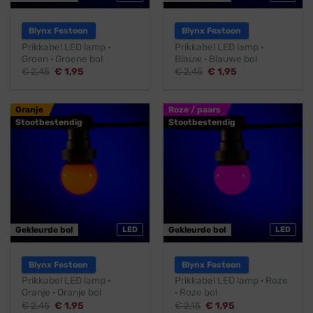
Blynx Festoon
Blynx Festoon
Prikkabel LED lamp ·
Prikkabel LED lamp ·
Groen · Groene bol
Blauw · Blauwe bol
Oorspronkelijke
Huidige
Oorspronkelijke
Huidige
€
2,45
€
1,95
€
2,45
€
1,95
prijs
prijs
prijs
prijs
was:
is:
was:
is:
€ 2,45.
€ 1,95.
€ 2,45.
€ 1,95.
Oranje
Roze / paars
Stootbestendig
Stootbestendig
Gekleurde bol
LED
Gekleurde bol
LED
Blynx Festoon
Blynx Festoon
Prikkabel LED lamp ·
Prikkabel LED lamp · Roze
Oranje · Oranje bol
· Roze bol
Oorspronkelijke
Huidige
Oorspronkelijke
Huidige
€
2,45
€
1,95
€
2,15
€
1,95