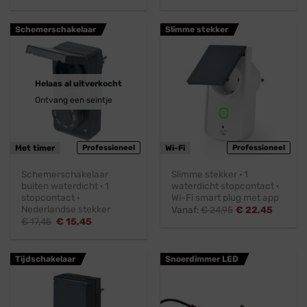
prijs
prijs
prijs
prijs
was:
is:
was:
is:
€ 2,45.
€ 1,95.
€ 2,15.
€ 1,95.
Schemerschakelaar
Slimme stekker
Helaas al uitverkocht
Ontvang een seintje
Met timer
Professioneel
Wi-Fi
Professioneel
Schemerschakelaar
Slimme stekker · 1
buiten waterdicht · 1
waterdicht stopcontact ·
stopcontact ·
Wi-Fi smart plug met app
Nederlandse stekker
Vanaf:
€
24,95
€
22,45
Oorspronkelijke
Huidige
€
17,45
€
15,45
prijs
prijs
was:
is:
€ 17,45.
€ 15,45.
Tijdschakelaar
Snoerdimmer LED