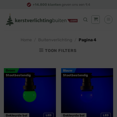
Skip
+14.800 klanten
geven ons een 9,4
to
content
Home
/
Buitenverlichting
/
Pagina 4
TOON FILTERS
Groen
Blauw
Stootbestendig
Stootbestendig
Gekleurde bol
LED
Gekleurde bol
LED