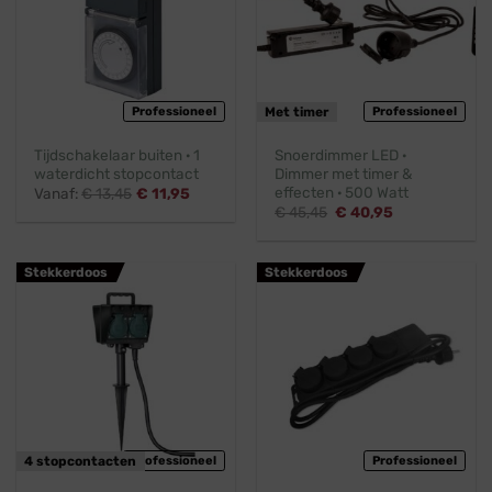
Professioneel
Met timer
Professioneel
Tijdschakelaar buiten · 1
Snoerdimmer LED ·
waterdicht stopcontact
Dimmer met timer &
effecten · 500 Watt
Vanaf:
€
13,45
€
11,95
Oorspronkelijke
Huidige
€
45,45
€
40,95
prijs
prijs
was:
is:
€ 45,45.
€ 40,95.
Stekkerdoos
Stekkerdoos
4 stopcontacten
Professioneel
Professioneel