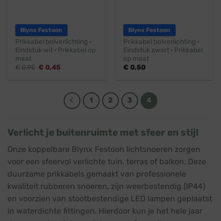
Blynx Festoon
Blynx Festoon
Prikkabel bolverlichting ·
Prikkabel bolverlichting ·
Eindstuk wit · Prikkabel op
Eindstuk zwart · Prikkabel
maat
op maat
Oorspronkelijke
Huidige
€
0,95
€
0,45
€
0,50
prijs
prijs
was:
is:
€ 0,95.
€ 0,45.
1
2
3
4
Verlicht je buitenruimte met sfeer en stijl
Onze koppelbare Blynx Festoon lichtsnoeren zorgen
voor een sfeervol verlichte tuin, terras of balkon. Deze
duurzame prikkabels gemaakt van professionele
kwaliteit rubberen snoeren, zijn weerbestendig (IP44)
en voorzien van stootbestendige LED lampen geplaatst
in waterdichte fittingen. Hierdoor kun je het hele jaar