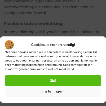
door energiezuinig genieten van sfeervolle
buitenverlichting die eenvoudig is te installeren en
weinig onderhoud vergt.
Flexibele buitenverlichting
Buitenverlichting van Blynx Festoon is beschikbaar in
diverse lengtes en configuraties, zodat je de perfecte
lichtoplossing creëert voor jouw buitenruimte. Kies uit
Cookies, lekker en handig!
verschillende lichtkleuren zoals klassiek warm wit of
Met onze cookies kunnen we je een betere winkelervaring bieden. Dit
modern warm wit, en combineer naar wens met
betekent dat deze website niet alleen goed werkt, maar dat we onze
website ook voor je kunnen verbeteren en je op een anonieme manier
gekleurde lampen voor een feestelijk effect. Goed om te
onze marketing inspanningen ondersteund. Cookies weigeren kan
weten: de buitenverlichting snoeren zijn gemakkelijk
ervoor zorgen dat onze website niet optimaal werkt.
aan elkaar te koppelen tot de benodigde lengte.
Oké
Bekijk ook onze andere categorieën voor
buitenverlichting:
Instellingen
Prikkabel