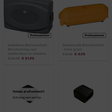
Professioneel
Professioneel
Kabeldoos Brennenstuhl ·
Stekkersafe Brennenstuhl
Bescherming voor
· Extra groot
stekkerdoos en stekkers
Oorspronkelijke
Huidige
€
5,45
€
4,95
prijs
prijs
Oorspronkelijke
Huidige
€
24,45
€
21,95
was:
is:
prijs
prijs
€ 5,45.
€ 4,95.
was:
is:
€ 24,45.
€ 21,95.
Helaas al uitverkocht
Ontvang een seintje