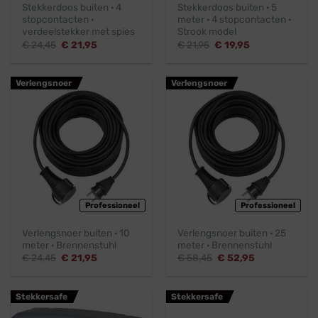
Stekkerdoos buiten · 4
Stekkerdoos buiten · 5
stopcontacten ·
meter · 4 stopcontacten ·
verdeelstekker met spies
Strook model
Oorspronkelijke
Huidige
Oorspronkelijke
Huidige
€
24,45
€
21,95
€
21,95
€
19,95
prijs
prijs
prijs
prijs
was:
is:
was:
is:
€ 24,45.
€ 21,95.
€ 21,95.
€ 19,95.
Verlengsnoer
Verlengsnoer
Professioneel
Professioneel
Verlengsnoer buiten · 10
Verlengsnoer buiten · 25
meter · Brennenstuhl
meter · Brennenstuhl
Oorspronkelijke
Huidige
Oorspronkelijke
Huidige
€
24,45
€
21,95
€
58,45
€
52,95
prijs
prijs
prijs
prijs
was:
is:
was:
is:
€ 24,45.
€ 21,95.
€ 58,45.
€ 52,95.
Stekkersafe
Stekkersafe