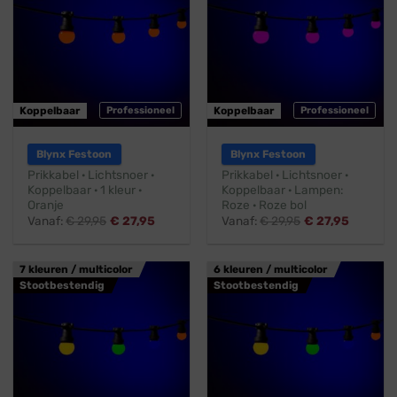
Koppelbaar
Professioneel
Koppelbaar
Professioneel
Blynx Festoon
Blynx Festoon
Prikkabel · Lichtsnoer ·
Prikkabel · Lichtsnoer ·
Koppelbaar · 1 kleur ·
Koppelbaar · Lampen:
Oranje
Roze · Roze bol
Vanaf:
€
29,95
€
27,95
Vanaf:
€
29,95
€
27,95
7 kleuren / multicolor
6 kleuren / multicolor
Stootbestendig
Stootbestendig