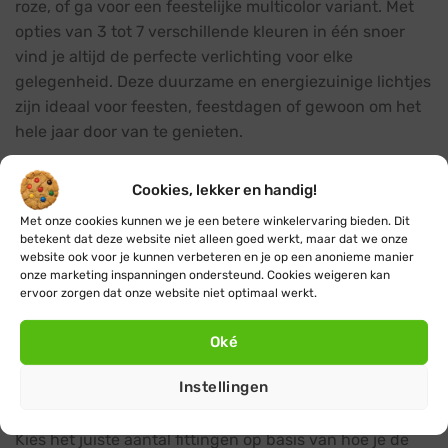
roze, of ga voor een feestelijke multicolor variant. Met
opties van 3 tot 7 verschillende kleuren in één snoer
vind je altijd de perfecte verlichting voor elke
gelegenheid. Deze duurzame en energiezuinige lichtjes
zijn ideaal voor feesten, feestdagen of gewoon om het
hele jaar door van te genieten.
Lengtes en aantallen lampjes
Cookies, lekker en handig!
De gekleurde prikkabels zijn verkrijgbaar in lengtes van
Met onze cookies kunnen we je een betere winkelervaring bieden. Dit
5 en 10 meter, met respectievelijk 5, 10 of 15 lampjes
betekent dat deze website niet alleen goed werkt, maar dat we onze
website ook voor je kunnen verbeteren en je op een anonieme manier
(5m) en 10, 20 of 30 lampjes (10m). De lampjes hebben
onze marketing inspanningen ondersteund. Cookies weigeren kan
een onderlinge afstand van 33cm, 50cm of 1m. Dankzij
ervoor zorgen dat onze website niet optimaal werkt.
het koppelbare systeem kun je meerdere snoeren
eenvoudig met elkaar verbinden om grotere
Oké
oppervlaktes te verlichten.
Instellingen
Het juiste aantal fittingen kiezen
Kies het juiste aantal fittingen op basis van hoe je de