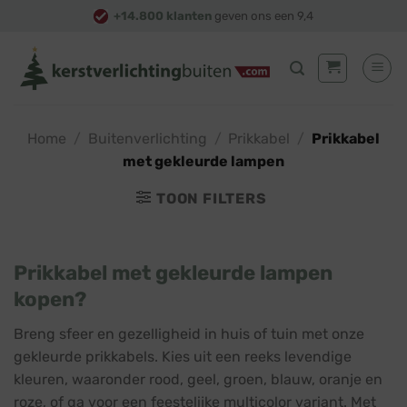
Skip
+14.800 klanten
geven ons een 9,4
to
content
Home
/
Buitenverlichting
/
Prikkabel
/
Prikkabel
met gekleurde lampen
TOON FILTERS
Prikkabel met gekleurde lampen
kopen?
Breng sfeer en gezelligheid in huis of tuin met onze
gekleurde prikkabels. Kies uit een reeks levendige
kleuren, waaronder rood, geel, groen, blauw, oranje en
roze, of ga voor een feestelijke multicolor variant. Met