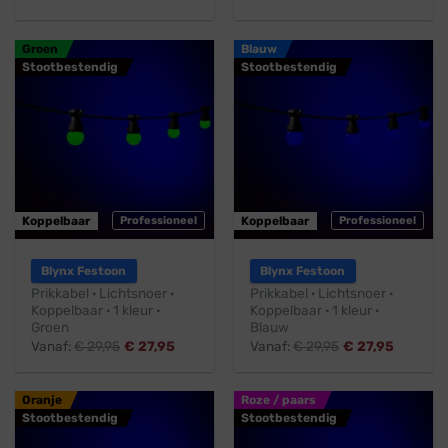
Groen
Blauw
Stootbestendig
Stootbestendig
Koppelbaar
Professioneel
Koppelbaar
Professioneel
Blynx Festoon
Blynx Festoon
Prikkabel · Lichtsnoer ·
Prikkabel · Lichtsnoer ·
Koppelbaar · 1 kleur ·
Koppelbaar · 1 kleur ·
Groen
Blauw
Vanaf:
€
29,95
€
27,95
Vanaf:
€
29,95
€
27,95
Oranje
Roze / paars
Stootbestendig
Stootbestendig