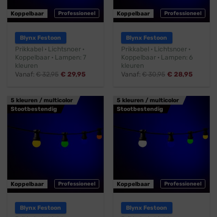
Koppelbaar
Professioneel
Koppelbaar
Professioneel
Blynx Festoon
Blynx Festoon
Prikkabel · Lichtsnoer ·
Prikkabel · Lichtsnoer ·
Koppelbaar · Lampen: 7
Koppelbaar · Lampen: 6
kleuren
kleuren
Vanaf:
€
32,95
€
29,95
Vanaf:
€
30,95
€
28,95
5 kleuren / multicolor
5 kleuren / multicolor
Stootbestendig
Stootbestendig
Koppelbaar
Professioneel
Koppelbaar
Professioneel
Blynx Festoon
Blynx Festoon