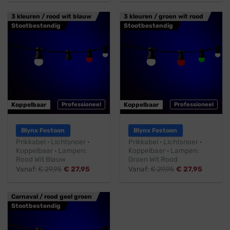
3 kleuren / rood wit blauw
3 kleuren / groen wit rood
Stootbestendig
Stootbestendig
Koppelbaar
Professioneel
Koppelbaar
Professioneel
Blynx Festoon
Blynx Festoon
Prikkabel · Lichtsnoer ·
Prikkabel · Lichtsnoer ·
Koppelbaar · Lampen:
Koppelbaar · Lampen:
Rood Wit Blauw
Groen Wit Rood
Vanaf:
€
29,95
€
27,95
Vanaf:
€
29,95
€
27,95
Carnaval / rood geel groen
Stootbestendig