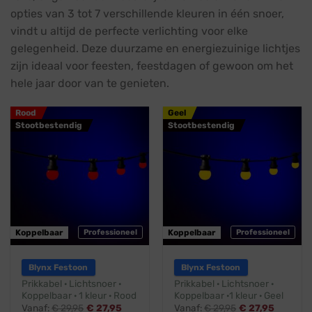
opties van 3 tot 7 verschillende kleuren in één snoer,
vindt u altijd de perfecte verlichting voor elke
gelegenheid. Deze duurzame en energiezuinige lichtjes
zijn ideaal voor feesten, feestdagen of gewoon om het
hele jaar door van te genieten.
Rood
Geel
Stootbestendig
Stootbestendig
Koppelbaar
Professioneel
Koppelbaar
Professioneel
Blynx Festoon
Blynx Festoon
Prikkabel · Lichtsnoer ·
Prikkabel · Lichtsnoer ·
Koppelbaar · 1 kleur · Rood
Koppelbaar ·1 kleur · Geel
Vanaf:
€
29,95
€
27,95
Vanaf:
€
29,95
€
27,95