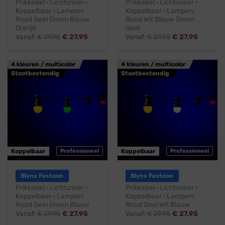
Prikkabel · Lichtsnoer ·
Prikkabel · Lichtsnoer ·
Koppelbaar · Lampen:
Koppelbaar · Lampen:
Rood Geel Groen Blauw
Rood Wit Blauw Groen
Oranje
Geel
Vanaf:
€
29,95
€
27,95
Vanaf:
€
29,95
€
27,95
4 kleuren / multicolor
4 kleuren / multicolor
Stootbestendig
Stootbestendig
Koppelbaar
Professioneel
Koppelbaar
Professioneel
Blynx Festoon
Blynx Festoon
Prikkabel · Lichtsnoer ·
Prikkabel · Lichtsnoer ·
Koppelbaar · Lampen:
Koppelbaar · Lampen:
Rood Geel Groen Blauw
Rood Geel Wit Blauw
Vanaf:
€
29,95
€
27,95
Vanaf:
€
29,95
€
27,95