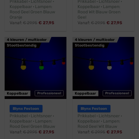
Prikkabel · Lichtsnoer ·
Prikkabel · Lichtsnoer ·
Koppelbaar · Lampen:
Koppelbaar · Lampen:
Rood Geel Groen Blauw
Rood Wit Blauw Groen
Oranje
Geel
Vanaf:
€
29,95
€
27,95
Vanaf:
€
29,95
€
27,95
4 kleuren / multicolor
4 kleuren / multicolor
Stootbestendig
Stootbestendig
Koppelbaar
Professioneel
Koppelbaar
Professioneel
Blynx Festoon
Blynx Festoon
Prikkabel · Lichtsnoer ·
Prikkabel · Lichtsnoer ·
Koppelbaar · Lampen:
Koppelbaar · Lampen:
Rood Geel Groen Blauw
Rood Geel Wit Blauw
Vanaf:
€
29,95
€
27,95
Vanaf:
€
29,95
€
27,95