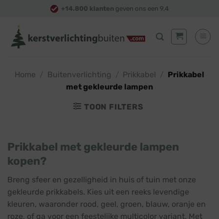
Skip
+14.800 klanten
geven ons een 9,4
to
content
Home
/
Buitenverlichting
/
Prikkabel
/
Prikkabel
met gekleurde lampen
TOON FILTERS
Prikkabel met gekleurde lampen
kopen?
Breng sfeer en gezelligheid in huis of tuin met onze
gekleurde prikkabels. Kies uit een reeks levendige
kleuren, waaronder rood, geel, groen, blauw, oranje en
roze, of ga voor een feestelijke multicolor variant. Met