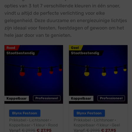
opties van 3 tot 7 verschillende kleuren in één snoer,
vindt u altijd de perfecte verlichting voor elke
gelegenheid. Deze duurzame en energiezuinige lichtjes
zijn ideaal voor feesten, feestdagen of gewoon om het
hele jaar door van te genieten.
Rood
Geel
Stootbestendig
Stootbestendig
Koppelbaar
Professioneel
Koppelbaar
Professioneel
Blynx Festoon
Blynx Festoon
Prikkabel · Lichtsnoer ·
Prikkabel · Lichtsnoer ·
Koppelbaar · 1 kleur · Rood
Koppelbaar ·1 kleur · Geel
Vanaf:
€
29,95
€
27,95
Vanaf:
€
29,95
€
27,95