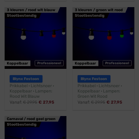
3 kleuren / rood wit blauw
3 kleuren / groen wit rood
Stootbestendig
Stootbestendig
Koppelbaar
Professioneel
Koppelbaar
Professioneel
Blynx Festoon
Blynx Festoon
Prikkabel · Lichtsnoer ·
Prikkabel · Lichtsnoer ·
Koppelbaar · Lampen:
Koppelbaar · Lampen:
Rood Wit Blauw
Groen Wit Rood
Vanaf:
€
29,95
€
27,95
Vanaf:
€
29,95
€
27,95
Carnaval / rood geel groen
Stootbestendig