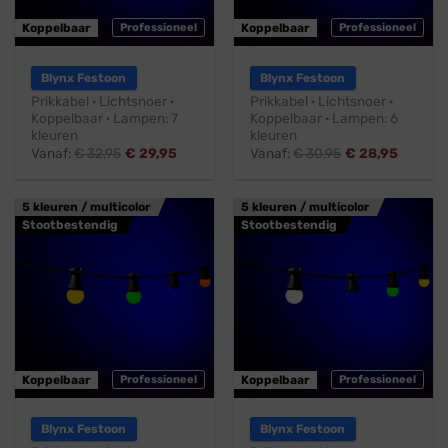
Koppelbaar
Professioneel
Koppelbaar
Professioneel
Blynx Festoon
Blynx Festoon
Prikkabel · Lichtsnoer ·
Prikkabel · Lichtsnoer ·
Koppelbaar · Lampen: 7
Koppelbaar · Lampen: 6
kleuren
kleuren
Vanaf:
€
32,95
€
29,95
Vanaf:
€
30,95
€
28,95
5 kleuren / multicolor
5 kleuren / multicolor
Stootbestendig
Stootbestendig
Koppelbaar
Professioneel
Koppelbaar
Professioneel
Blynx Festoon
Blynx Festoon