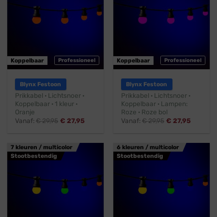
Koppelbaar
Professioneel
Koppelbaar
Professioneel
Blynx Festoon
Blynx Festoon
Prikkabel · Lichtsnoer ·
Prikkabel · Lichtsnoer ·
Koppelbaar · 1 kleur ·
Koppelbaar · Lampen:
Oranje
Roze · Roze bol
Vanaf:
€
29,95
€
27,95
Vanaf:
€
29,95
€
27,95
7 kleuren / multicolor
6 kleuren / multicolor
Stootbestendig
Stootbestendig