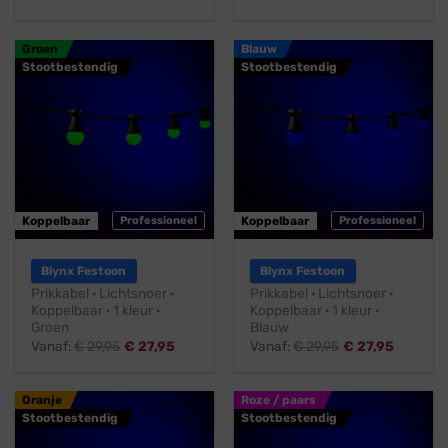
Groen
Blauw
Stootbestendig
Stootbestendig
Koppelbaar
Professioneel
Koppelbaar
Professioneel
Blynx Festoon
Blynx Festoon
Prikkabel · Lichtsnoer ·
Prikkabel · Lichtsnoer ·
Koppelbaar · 1 kleur ·
Koppelbaar · 1 kleur ·
Groen
Blauw
Vanaf:
€
29,95
€
27,95
Vanaf:
€
29,95
€
27,95
Oranje
Roze / paars
Stootbestendig
Stootbestendig