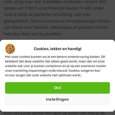
roze, of ga voor een feestelijke multicolor variant. Met
opties van 3 tot 7 verschillende kleuren in één snoer
vind je altijd de perfecte verlichting voor elke
gelegenheid. Deze duurzame en energiezuinige lichtjes
zijn ideaal voor feesten, feestdagen of gewoon om het
hele jaar door van te genieten.
Lengtes en aantallen lampjes
Cookies, lekker en handig!
De gekleurde prikkabels zijn verkrijgbaar in lengtes van
Met onze cookies kunnen we je een betere winkelervaring bieden. Dit
5 en 10 meter, met respectievelijk 5, 10 of 15 lampjes
betekent dat deze website niet alleen goed werkt, maar dat we onze
website ook voor je kunnen verbeteren en je op een anonieme manier
(5m) en 10, 20 of 30 lampjes (10m). De lampjes hebben
onze marketing inspanningen ondersteund. Cookies weigeren kan
een onderlinge afstand van 33cm, 50cm of 1m. Dankzij
ervoor zorgen dat onze website niet optimaal werkt.
het koppelbare systeem kun je meerdere snoeren
eenvoudig met elkaar verbinden om grotere
Oké
oppervlaktes te verlichten.
Instellingen
Het juiste aantal fittingen kiezen
Kies het juiste aantal fittingen op basis van hoe je de